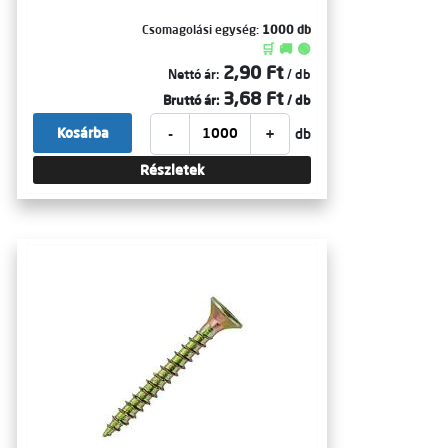
Csomagolási egység:
1000 db
🛒 🚚 🟢
2,90 Ft
Nettó ár:
/ db
3,68 Ft
Bruttó ár:
/ db
-
+
Kosárba
db
Részletek