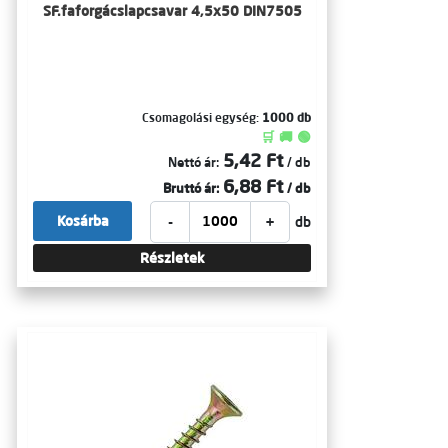
SF.faforgácslapcsavar 4,5x50 DIN7505
Csomagolási egység:
1000 db
🛒 🚚 🟢
5,42 Ft
Nettó ár:
/ db
6,88 Ft
Bruttó ár:
/ db
-
+
Kosárba
db
Részletek