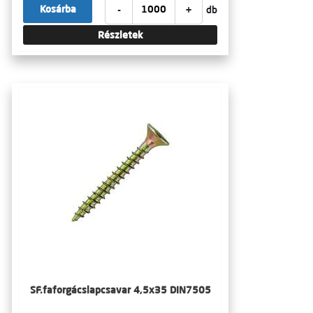
-
+
Kosárba
db
Részletek
SF.faforgácslapcsavar 4,5x35 DIN7505