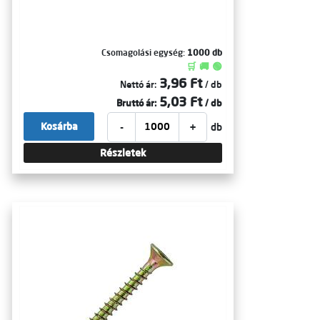
Csomagolási egység:
1000 db
🛒 🚚 🟢
3,96 Ft
Nettó ár:
/ db
5,03 Ft
Bruttó ár:
/ db
-
+
Kosárba
db
Részletek