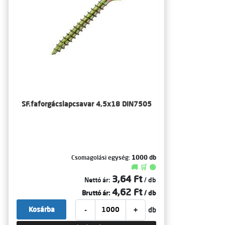
SF.faforgácslapcsavar 4,5x18 DIN7505
Csomagolási egység:
1000 db
🚚 🛒 🟢
3,64 Ft
Nettó ár:
/ db
4,62 Ft
Bruttó ár:
/ db
-
+
Kosárba
db