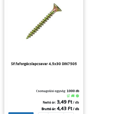
SF.faforgácslapcsavar 4,5x30 DIN7505
Csomagolási egység:
1000 db
🛒 🚚 🟢
3,49 Ft
Nettó ár:
/ db
4,43 Ft
Bruttó ár:
/ db