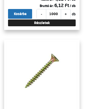
6,12 Ft
Bruttó ár:
/ db
-
+
Kosárba
db
Részletek