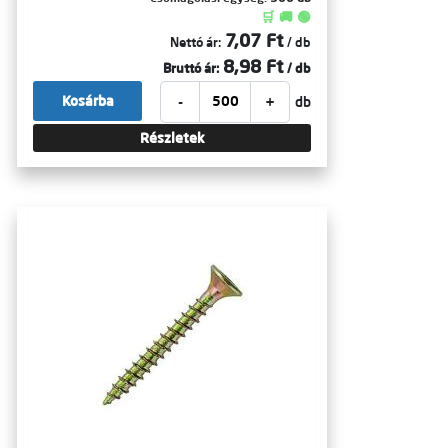
🛒 🚚 🟢
7,07 Ft
Nettó ár:
/ db
8,98 Ft
Bruttó ár:
/ db
-
+
Kosárba
db
Részletek