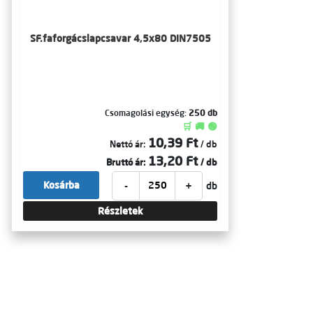
SF.faforgácslapcsavar 4,5x80 DIN7505
Csomagolási egység:
250 db
🛒 🚚 🟢
10,39 Ft
Nettó ár:
/ db
13,20 Ft
Bruttó ár:
/ db
-
+
Kosárba
db
Részletek