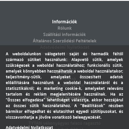
Információk
Rólunk
Szállítási információk
Általános Szerződési Feltételek
Adatvédelmi Nyilatkozat
Online vitarendezési platform
A weboldalunkon válogatott saját és harmadik féltől
származó sütiket használunk: Alapvető sütik, amelyek
Elállás
szükségesek a weboldal használatához; funkcionális sütik,
amelyek könnyebben használhatók a weboldal használatakor;
Termékek
teljesítmény-sütik, amelyeket összesített adatok
Újdonságok
előállítására használunk a weboldal használatáról és a
Kiemelt ajánlataink
statisztikákról; és marketing cookie-k, amelyeket releváns
tartalom és reklám megjelenítésére használnak. Ha az
Népszerű termékek
"Összes elfogadása" lehetőséget választja, akkor hozzájárul
TYTAN vegyi dübel ragasztó EVI. 300ml
az összes sütik használatához. A "Beállítások" részben
Molnárkocsi kerékhez belső gumi 4,10 /
bármikor elfogadhat és elutasíthat egyedi sütitípusokat, és
3,50-4"
visszavonhatja a jövőre vonatkozó beleegyezését.
TYTAN vékonyágyas falazó ragasztó
Adatvédelmi Nyilatkozat