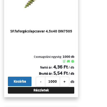
SF.faforgácslapcsavar 4,5x40 DIN7505
Csomagolási egység:
1000 db
🛒 🚚 🟢
4,36 Ft
Nettó ár:
/ db
5,54 Ft
Bruttó ár:
/ db
-
+
Kosárba
db
Részletek