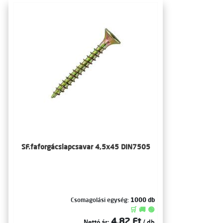
SF.faforgácslapcsavar 4,5x45 DIN7505
Csomagolási egység:
1000 db
🛒 🚚 🟢
4,82 Ft
Nettó ár:
/ db