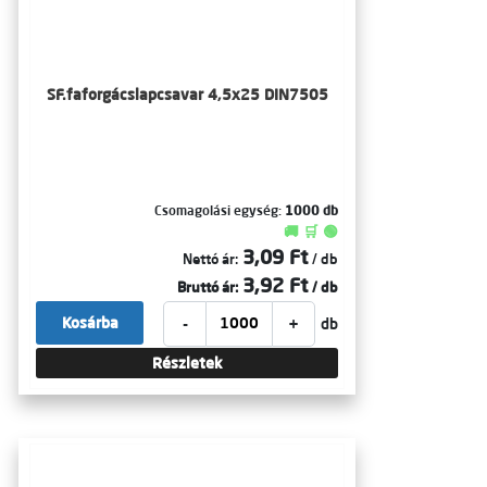
SF.faforgácslapcsavar 4,5x25 DIN7505
Csomagolási egység:
1000 db
🚚 🛒 🟢
3,09 Ft
Nettó ár:
/ db
3,92 Ft
Bruttó ár:
/ db
-
+
Kosárba
db
Részletek