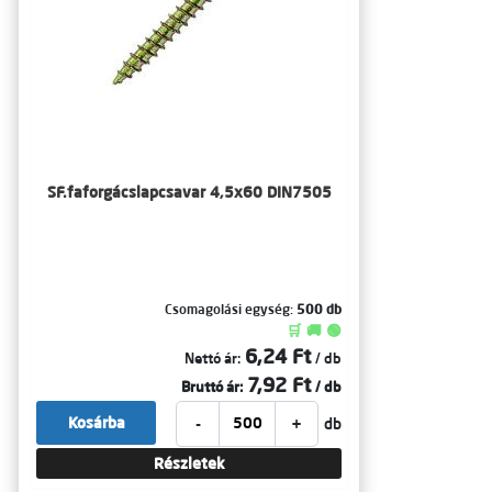
SF.faforgácslapcsavar 4,5x60 DIN7505
Csomagolási egység:
500 db
🛒 🚚 🟢
6,24 Ft
Nettó ár:
/ db
7,92 Ft
Bruttó ár:
/ db
-
+
Kosárba
db
Részletek