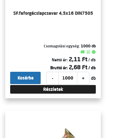
SF.faforgácslapcsavar 4,5x16 DIN7505
Csomagolási egység:
1000 db
🚚 🛒 🟢
2,11 Ft
Nettó ár:
/ db
2,68 Ft
Bruttó ár:
/ db
-
+
Kosárba
db
Részletek