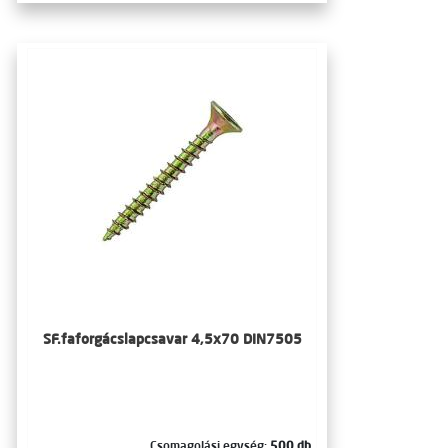
SF.faforgácslapcsavar 4,5x70 DIN7505
Csomagolási egység:
500 db