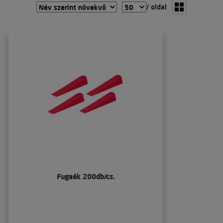
/ oldal
Fugaék 200db/cs.