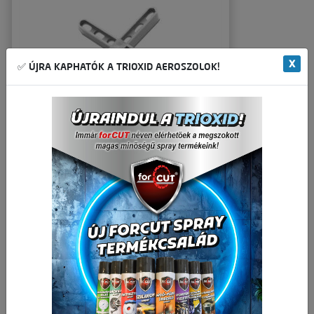
X
✅ ÚJRA KAPHATÓK A TRIOXID AEROSZOLOK!
Fugakereszt 4mm 200db/cs.
🛒 🚚 🟢
372,44 Ft
Nettó ár:
473,00 Ft
Bruttó ár:
-
+
Kosárba
cs