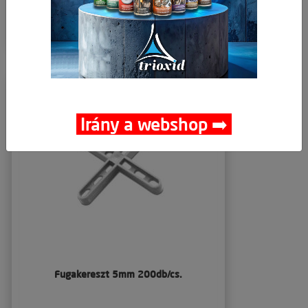
Részletek
Irány a webshop ➡️
Fugakereszt 5mm 200db/cs.