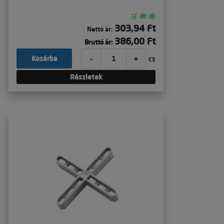
🛒 🚚 🟢
303,94 Ft
Nettó ár:
386,00 Ft
Bruttó ár:
-
+
Kosárba
cs
Részletek