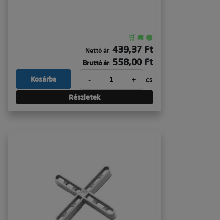
🛒 🚚 🟢
439,37 Ft
Nettó ár:
558,00 Ft
Bruttó ár:
-
+
Kosárba
cs
Részletek