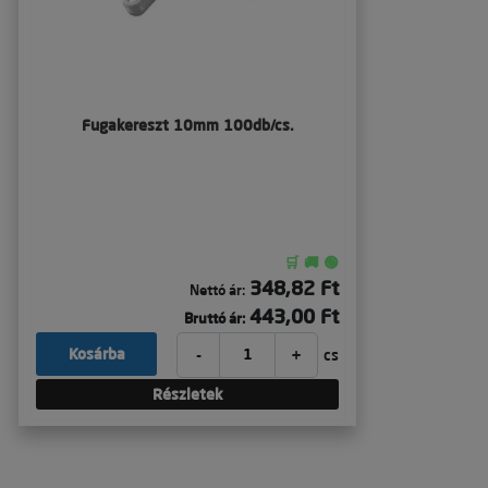
Fugakereszt 10mm 100db/cs.
🛒 🚚 🟢
348,82 Ft
Nettó ár:
443,00 Ft
Bruttó ár:
-
+
Kosárba
cs
Részletek