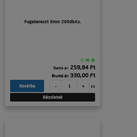
Fugakereszt 3mm 200db/cs.
🛒 🚚 🟢
259,84 Ft
Nettó ár:
330,00 Ft
Bruttó ár:
-
+
Kosárba
cs
Részletek