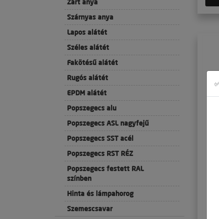
Zárt anya
Szárnyas anya
Lapos alátét
Széles alátét
Fakötésű alátét
Rugós alátét
✅
EPDM alátét
Popszegecs alu
Popszegecs ASL nagyfejű
Popszegecs SST acél
Popszegecs RST RÉZ
Popszegecs festett RAL
S
színben
Hinta és lámpahorog
Szemescsavar