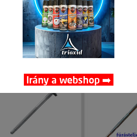
Csomagolási egység:
100 db
Csomag
🛒 🚚 🟢
46,84 Ft
Nettó ár:
/ db
Nettó
59,49 Ft
Bruttó ár:
/ db
Bruttó
-
+
-
Kosárba
Kosárba
db
Részletek
Részle
Irány a webshop ➡️