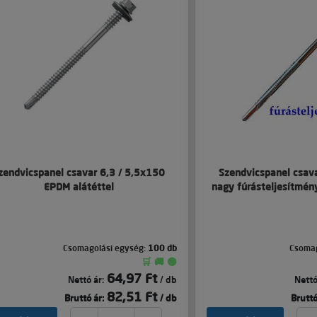
zendvicspanel csavar 6,3 / 5,5x150
Szendvicspanel csav
EPDM alátéttel
nagy fúrásteljesítmén
Csomagolási egység:
100 db
Csomag
🛒 🚚 🟢
64,97 Ft
Nettó ár:
/ db
Nettó
82,51 Ft
Bruttó ár:
/ db
Bruttó