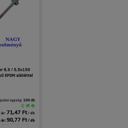
ar 6,3 / 5,5x150
yű EPDM alátéttel
olási egység:
100 db
🛒 🚚 🟢
71,47 Ft
 ár:
/ db
90,77 Ft
 ár:
/ db