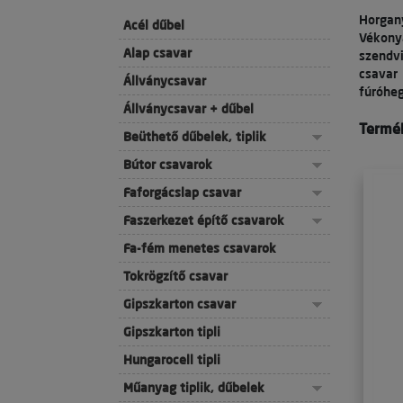
Horgan
Acél dűbel
Vékony
Alap csavar
szendv
csavar
Állványcsavar
fúróheg
Állványcsavar + dűbel
Termék
Beüthető dűbelek, tiplik
Bútor csavarok
Faforgácslap csavar
Faszerkezet építő csavarok
Fa-fém menetes csavarok
Tokrögzítő csavar
Gipszkarton csavar
Gipszkarton tipli
Hungarocell tipli
Műanyag tiplik, dűbelek