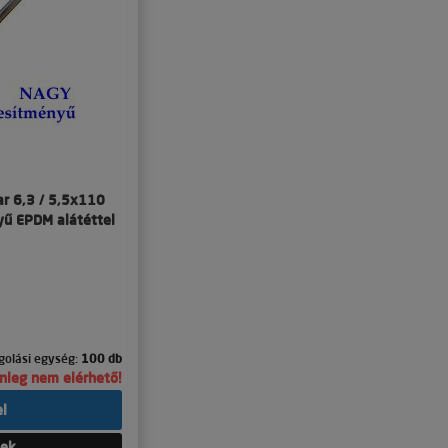
ar 6,3 / 5,5x110
yű EPDM alátéttel
olási egység:
100 db
lenleg nem elérhető!
el
tek