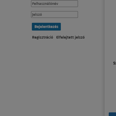
Bejelentkezés
Regisztráció
Elfelejtett jelszó
S