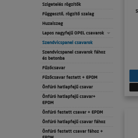
Szigetelés rögzítők
S
Függesztő, rögzítő szalag
Huzalszeg
Lapos nagyfejű OPEL csavarok
Szendvicspanel csavarok
Szendvicspanel csavarok fához
és betonba
Fűzőcsavar
Fűzőcsavar festett + EPDM
Önfúró hatlapfejű csavar
Önfúró hatlapfejű csavar+
EPDM
Önfúró festett csavar + EPDM
Önfúró hatlapfejű csavar fához
Önfúró festett csavar fához +
EPDM