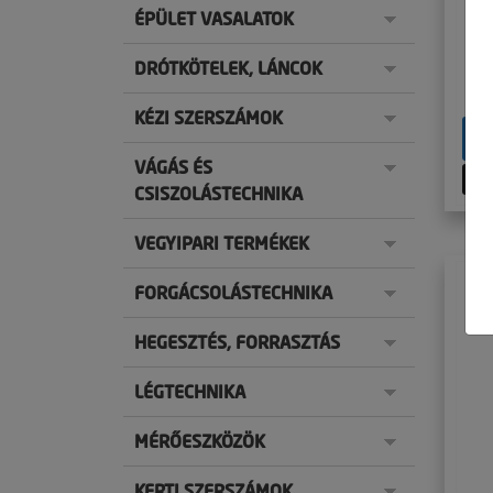
ÉPÜLET VASALATOK
DRÓTKÖTELEK, LÁNCOK
KÉZI SZERSZÁMOK
VÁGÁS ÉS
CSISZOLÁSTECHNIKA
VEGYIPARI TERMÉKEK
FORGÁCSOLÁSTECHNIKA
HEGESZTÉS, FORRASZTÁS
LÉGTECHNIKA
MÉRŐESZKÖZÖK
KERTI SZERSZÁMOK