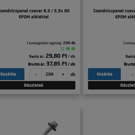
zendvicspanel csavar 6,3 / 5,5x 80
Szendvicspanel csav
EPDM alátéttel
EPDM alát
Csomagolási egység:
200 db
Csomag
🛒 🚚 🟢
29,80 Ft
Nettó ár:
/ db
Nettó
37,85 Ft
Bruttó ár:
/ db
Bruttó
-
+
-
Kosárba
Kosárba
db
Részletek
Részle