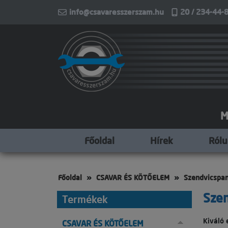
info@csavaresszerszam.hu
20 / 234-44-8
M
Főoldal
Hírek
Ról
Főoldal
CSAVAR ÉS KÖTŐELEM
Szendvicspan
Szen
Termékek
Kiváló 
CSAVAR ÉS KÖTŐELEM