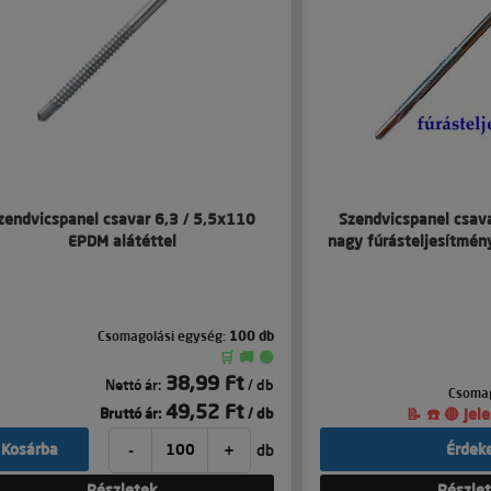
zendvicspanel csavar 6,3 / 5,5x110
Szendvicspanel csav
EPDM alátéttel
nagy fúrásteljesítmén
Csomagolási egység:
100 db
🛒 🚚 🟢
38,99 Ft
Nettó ár:
/ db
Csomag
49,52 Ft
Bruttó ár:
/ db
📝 ☎️ 🔴 Je
-
+
Kosárba
Érdek
db
Részletek
Részle