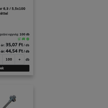
ar 6,3 / 5,5x100
éttel
olási egység:
100 db
🛒 🚚 🟢
35,07 Ft
 ár:
/ db
44,54 Ft
 ár:
/ db
+
db
tek