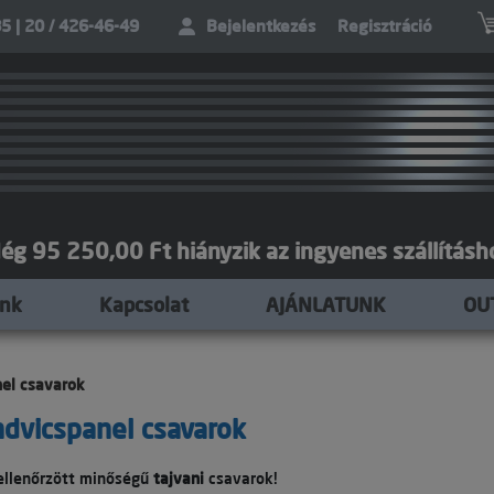
5 | 20 / 426-46-49
Bejelentkezés
Regisztráció
ég 95 250,00 Ft hiányzik az ingyenes szállításh
unk
Kapcsolat
AJÁNLATUNK
OU
el csavarok
dvicspanel csavarok
ellenőrzött minőségű
tajvani
csavarok!