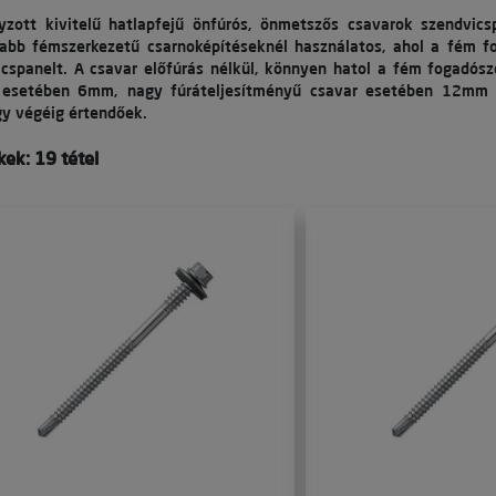
yzott kivitelű hatlapfejű önfúrós, önmetszős csavarok szendvics
abb fémszerkezetű csarnoképítéseknél használatos, ahol a fém fo
icspanelt. A csavar előfúrás nélkül, könnyen hatol a fém fogadó
 esetében 6mm, nagy fúráteljesítményű csavar esetében 12mm l
y végéig értendőek.
ek: 19 tétel