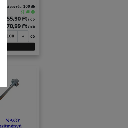
olási egység:
100 db
🛒 🚚 🟢
55,90 Ft
 ár:
/ db
70,99 Ft
 ár:
/ db
+
db
tek