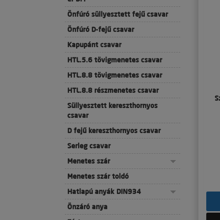
Önfúró süllyesztett fejű csavar
Önfúró D-fejű csavar
Kapupánt csavar
HTL.5.6 tövigmenetes csavar
HTL.8.8 tövigmenetes csavar
HTL.8.8 részmenetes csavar
S
Süllyesztett kereszthornyos
csavar
D fejű kereszthornyos csavar
Serleg csavar
Menetes szár
Menetes szár toldó
Hatlapú anyák DIN934
Önzáró anya