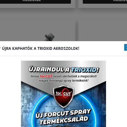
 ÚJRA KAPHATÓK A TRIOXID AEROSZOLOK!
zendvicspanel csavar 6,3 / 5,5x120
Szendvicspanel csav
EPDM alátéttel
nagy fúrásteljesítmén