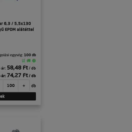
ar 6,3 / 5,5x130
yű EPDM alátéttel
olási egység:
100 db
🛒 🚚 🟢
58,48 Ft
 ár:
/ db
74,27 Ft
 ár:
/ db
+
db
tek