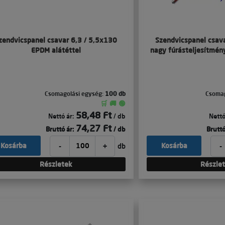
zendvicspanel csavar 6,3 / 5,5x130
Szendvicspanel csav
EPDM alátéttel
nagy fúrásteljesítmén
Csomagolási egység:
100 db
Csomag
🛒 🚚 🟢
58,48 Ft
Nettó ár:
/ db
Nettó
74,27 Ft
Bruttó ár:
/ db
Bruttó
-
+
-
Kosárba
Kosárba
db
Részletek
Részle