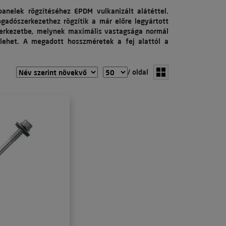
panelek rögzítéséhez EPDM vulkanizált alátéttel.
gadószerkezethez rögzítik a már előre legyártott
szerkezetbe, melynek maximális vastagsága normál
ehet. A megadott hosszméretek a fej alattól a
/ oldal