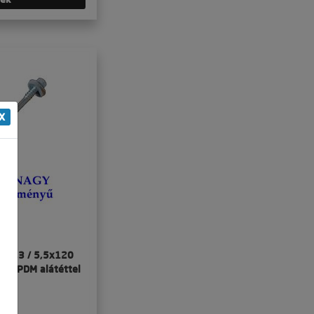
X
ar 6,3 / 5,5x120
yű EPDM alátéttel