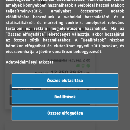
amelyek könnyebben használhatók a weboldal használatakor;
teljesítmény-sütik, amelyeket összesített adatok
előállítására használunk a weboldal használatáról és a
statisztikákról; és marketing cookie-k, amelyeket releváns
tartalom és reklám megjelenítésére használnak. Ha az
Párhuzamszorító fa markolattal PIHER
"Összes elfogadása" lehetőséget választja, akkor hozzájárul
FM- 40 120x400mm
az összes sütik használatához. A "Beállítások" részben
bármikor elfogadhat és elutasíthat egyedi sütitípusokat, és
visszavonhatja a jövőre vonatkozó beleegyezését.
Csomagolási egység:
2 db
Adatvédelmi Nyilatkozat
🚚 🛒 🟢
12 350,39 Ft
Nettó ár:
/ db
15 685,00 Ft
Összes elutasítása
Bruttó ár:
/ db
-
+
Kosárba
db
Beállítások
Részletek
Összes elfogadása