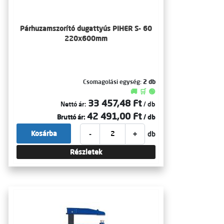
Párhuzamszorító dugattyús PIHER S- 60
220x600mm
Csomagolási egység:
2 db
🚚 🛒 🟢
33 457,48 Ft
Nettó ár:
/ db
42 491,00 Ft
Bruttó ár:
/ db
-
+
Kosárba
db
Részletek