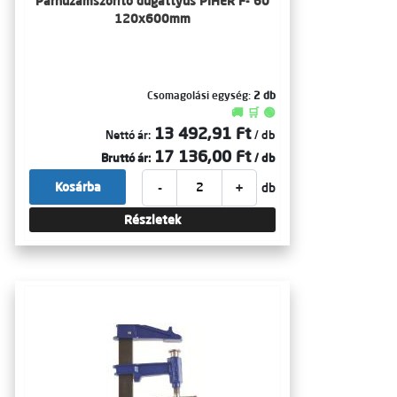
Párhuzamszorító dugattyús PIHER F- 60
120x600mm
Csomagolási egység:
2 db
🚚 🛒 🟢
13 492,91 Ft
Nettó ár:
/ db
17 136,00 Ft
Bruttó ár:
/ db
-
+
Kosárba
db
Részletek