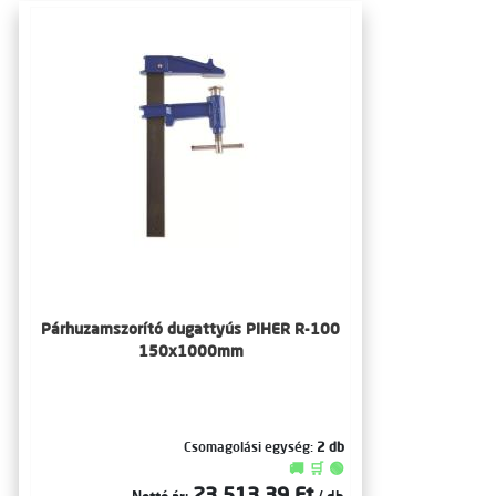
Párhuzamszorító dugattyús PIHER R-100
150x1000mm
Csomagolási egység:
2 db
🚚 🛒 🟢
23 513,39 Ft