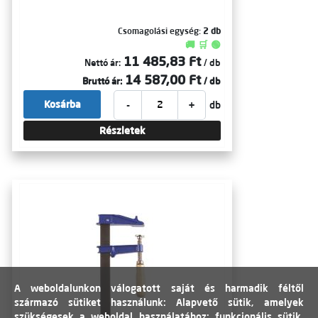
Csomagolási egység:
2 db
🚚 🛒 🟢
11 485,83 Ft
Nettó ár:
/ db
14 587,00 Ft
Bruttó ár:
/ db
-
+
Kosárba
db
Részletek
A weboldalunkon válogatott saját és harmadik féltől
származó sütiket használunk: Alapvető sütik, amelyek
szükségesek a weboldal használatához; funkcionális sütik,