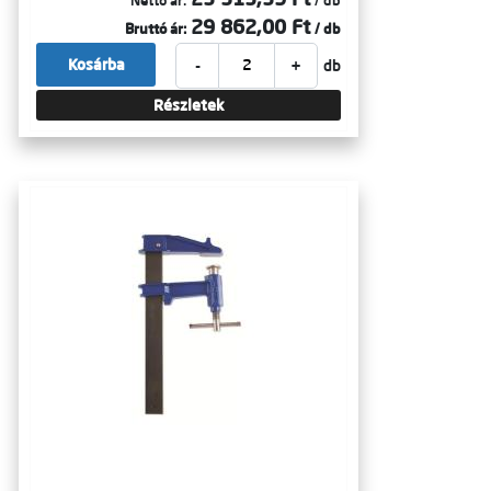
Nettó ár:
/ db
29 862,00 Ft
Bruttó ár:
/ db
-
+
Kosárba
db
Részletek