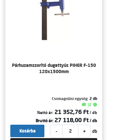
Párhuzamszorító dugattyús PIHER F-150
120x1500mm
Csomagolási egység:
2 db
🚚 🛒 🟢
21 352,76 Ft
Nettó ár:
/ db
27 118,00 Ft
Bruttó ár:
/ db
-
+
Kosárba
db