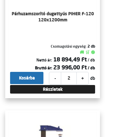
Párhuzamszorító dugattyús PIHER F-120
120x1200mm
Csomagolási egység:
2 db
🚚 🛒 🟢
18 894,49 Ft
Nettó ár:
/ db
23 996,00 Ft
Bruttó ár:
/ db
-
+
Kosárba
db
Részletek