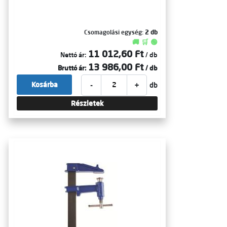
Csomagolási egység:
2 db
🚚 🛒 🟢
11 012,60 Ft
Nettó ár:
/ db
13 986,00 Ft
Bruttó ár:
/ db
-
+
Kosárba
db
Részletek