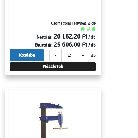
Csomagolási egység:
2 db
🚚 🛒 🟢
20 162,20 Ft
Nettó ár:
/ db
25 606,00 Ft
Bruttó ár:
/ db
-
+
Kosárba
db
Részletek