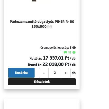
Párhuzamszorító dugattyús PIHER R- 30
150x300mm
Csomagolási egység:
2 db
🚚 🛒 🟢
17 337,01 Ft
Nettó ár:
/ db
22 018,00 Ft
Bruttó ár:
/ db
-
+
Kosárba
db
Részletek