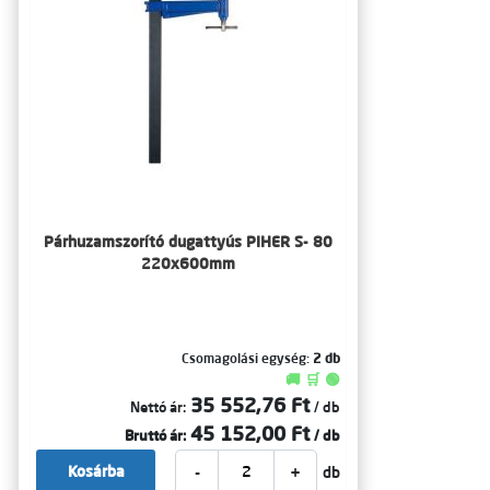
Párhuzamszorító dugattyús PIHER S- 80
220x600mm
Csomagolási egység:
2 db
🚚 🛒 🟢
35 552,76 Ft
Nettó ár:
/ db
45 152,00 Ft
Bruttó ár:
/ db
-
+
Kosárba
db