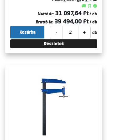
🚚 🛒 🟢
31 097,64 Ft
Nettó ár:
/ db
39 494,00 Ft
Bruttó ár:
/ db
-
+
Kosárba
db
Részletek