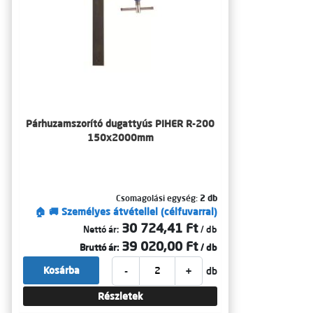
Párhuzamszorító dugattyús PIHER R-200
150x2000mm
Csomagolási egység:
2 db
🏠 🚚 Személyes átvétellel (célfuvarral)
30 724,41 Ft
Nettó ár:
/ db
39 020,00 Ft
Bruttó ár:
/ db
-
+
Kosárba
db
Részletek