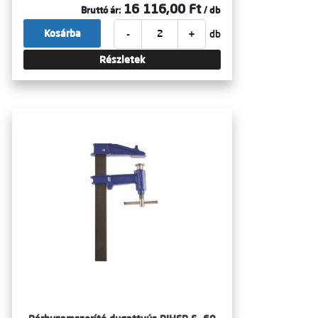
16 116,00 Ft
Bruttó ár:
/ db
-
+
Kosárba
db
Részletek