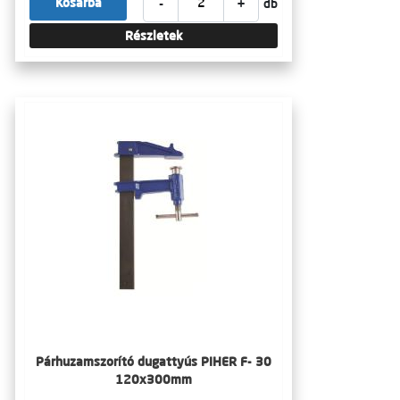
-
+
Kosárba
db
Részletek
Párhuzamszorító dugattyús PIHER F- 30
120x300mm