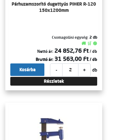
Párhuzamszorító dugattyús PIHER R-120
150x1200mm
Csomagolási egység:
2 db
🚚 🛒 🟢
24 852,76 Ft
Nettó ár:
/ db
31 563,00 Ft
Bruttó ár:
/ db
-
+
Kosárba
db
Részletek