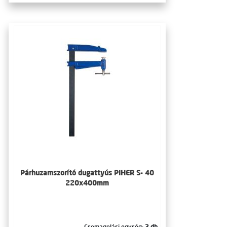
Párhuzamszorító dugattyús PIHER S- 40
220x400mm
Csomagolási egység:
2 db