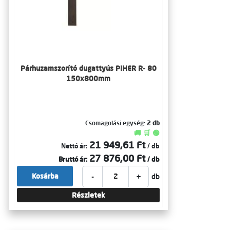
Párhuzamszorító dugattyús PIHER R- 80
150x800mm
Csomagolási egység:
2 db
🚚 🛒 🟢
21 949,61 Ft
Nettó ár:
/ db
27 876,00 Ft
Bruttó ár:
/ db
-
+
Kosárba
db
Részletek