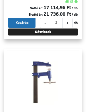
🚚 🛒 🟢
17 114,96 Ft
Nettó ár:
/ db
21 736,00 Ft
Bruttó ár:
/ db
-
+
Kosárba
db
Részletek