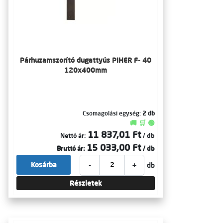
Párhuzamszorító dugattyús PIHER F- 40
120x400mm
Csomagolási egység:
2 db
🚚 🛒 🟢
11 837,01 Ft
Nettó ár:
/ db
15 033,00 Ft
Bruttó ár:
/ db
-
+
Kosárba
db
Részletek