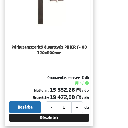
Párhuzamszorító dugattyús PIHER F- 80
120x800mm
Csomagolási egység:
2 db
🚚 🛒 🟢
15 332,28 Ft
Nettó ár:
/ db
19 472,00 Ft
Bruttó ár:
/ db
-
+
Kosárba
db
Részletek