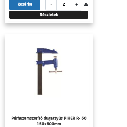
-
+
Kosárba
db
Részletek
Párhuzamszorító dugattyús PIHER R- 60
150x600mm