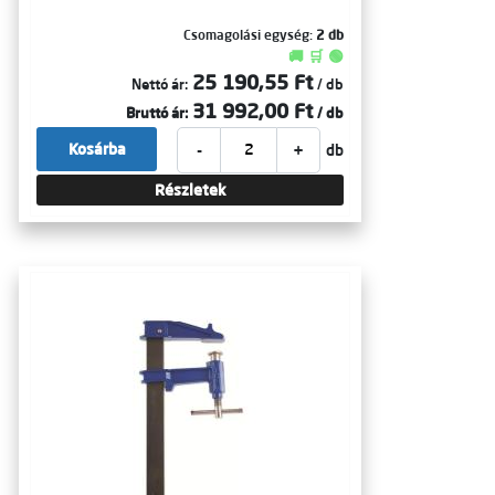
Csomagolási egység:
2 db
🚚 🛒 🟢
25 190,55 Ft
Nettó ár:
/ db
31 992,00 Ft
Bruttó ár:
/ db
-
+
Kosárba
db
Részletek