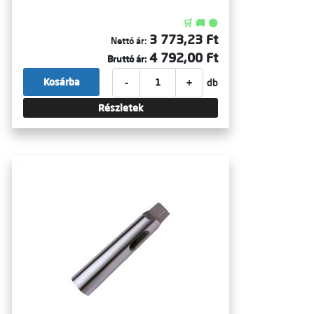
🛒 🚚 🟢
3 773,23 Ft
Nettó ár:
4 792,00 Ft
Bruttó ár:
-
+
Kosárba
db
Részletek