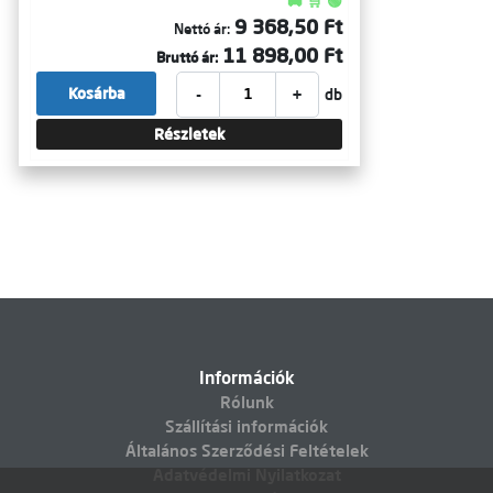
🚚 🛒 🟢
9 368,50 Ft
Nettó ár:
11 898,00 Ft
Bruttó ár:
-
+
Kosárba
db
Részletek
Információk
Rólunk
Szállítási információk
Általános Szerződési Feltételek
Adatvédelmi Nyilatkozat