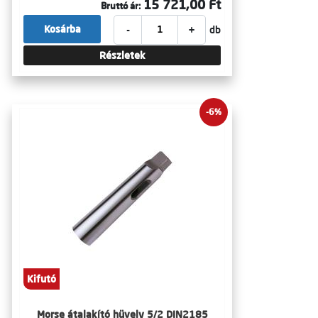
15 721,00 Ft
Bruttó ár:
-
+
Kosárba
db
Részletek
-6%
Kifutó
Morse átalakító hüvely 5/2 DIN2185