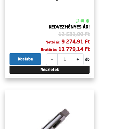
🛒 🚚 🟢
KEDVEZMÉNYES ÁR!
12 531,00 Ft
9 274,91 Ft
Nettó ár:
11 779,14 Ft
Bruttó ár:
-
+
Kosárba
db
Részletek