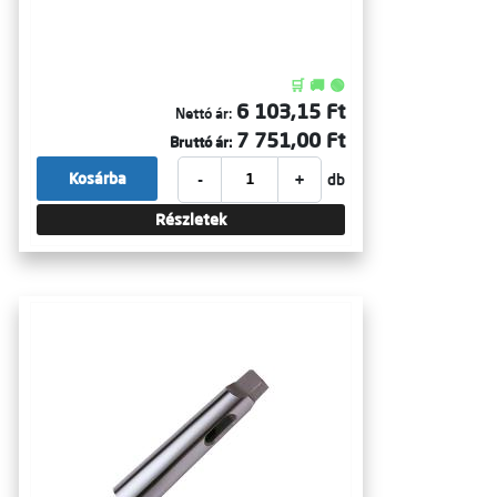
🛒 🚚 🟢
6 103,15 Ft
Nettó ár:
7 751,00 Ft
Bruttó ár:
-
+
Kosárba
db
Részletek