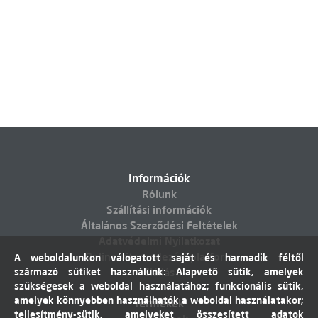
Információk
Rólunk
Szállítási információk
Általános Szerződési Feltételek
Adatvédelmi Nyilatkozat
Online vitarendezési platform
A weboldalunkon válogatott saját és harmadik féltől
származó sütiket használunk: Alapvető sütik, amelyek
Elállás
szükségesek a weboldal használatához; funkcionális sütik,
amelyek könnyebben használhatók a weboldal használatakor;
Termékek
teljesítmény-sütik, amelyeket összesített adatok