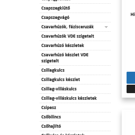
Csapszegkiütő
Hi
Csapszegvágó
Csavarhúzók, fázisceruzák
Csavarhúzók VDE szigetelt
Csavarhúzó készletek
Csavarhúzó készlet VDE
szigetelt
Csillagkulcs
Csillagkulcs készlet
Csillag-villáskulcs
Csillag-villáskulcs készletek
Csipesz
Csőbilincs
Csőhajlító