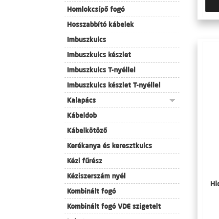
Homlokcsípő fogó
Hosszabbító kábelek
Imbuszkulcs
Imbuszkulcs készlet
Imbuszkulcs T-nyéllel
Imbuszkulcs készlet T-nyéllel
Kalapács
Kábeldob
Kábelkötöző
Kerékanya és keresztkulcs
Kézi fűrész
Kéziszerszám nyél
Hi
Kombinált fogó
Kombinált fogó VDE szigetelt