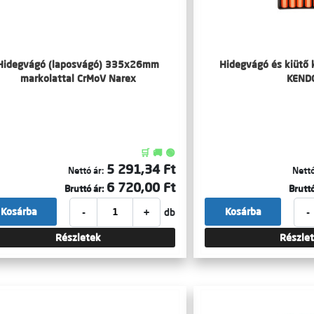
Hidegvágó (laposvágó) 335x26mm
Hidegvágó és kiütő k
markolattal CrMoV Narex
KEND
🛒 🚚 🟢
5 291,34 Ft
Nettó ár:
Nettó
6 720,00 Ft
Bruttó ár:
Bruttó
-
+
-
Kosárba
Kosárba
db
Részletek
Részle