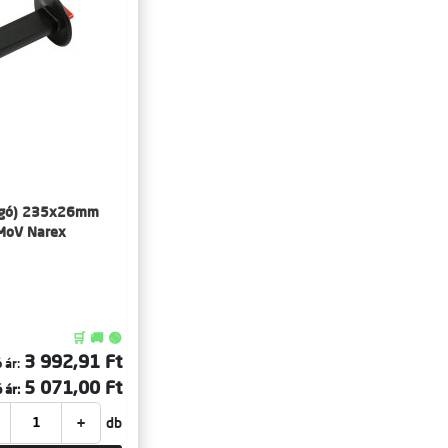
ágó) 235x26mm
rMoV Narex
🛒 🚚 🟢
3 992,91 Ft
 ár:
5 071,00 Ft
 ár:
+
db