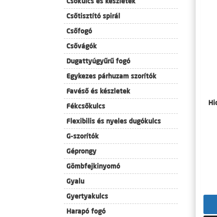
Csőkulcs és készletek
Csőtisztító spirál
Csőfogó
Csővágók
Dugattyúgyűrű fogó
Egykezes párhuzam szorítók
Favéső és készletek
Hi
Fékcsőkulcs
Flexibilis és nyeles dugókulcs
G-szorítók
Géprongy
Gömbfejkinyomó
Gyalu
Gyertyakulcs
Harapó fogó