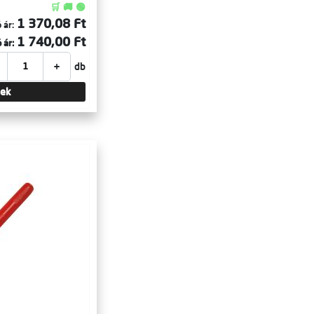
🛒 🚚 🟢
1 370,08 Ft
 ár:
1 740,00 Ft
 ár:
+
db
tek