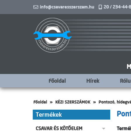
info@csavaresszerszam.hu
20 / 234-44-8
M
Főoldal
Hírek
Ról
Főoldal
KÉZI SZERSZÁMOK
Pontozó, hidegv
Pont
Termékek
CSAVAR ÉS KÖTŐELEM
Termék