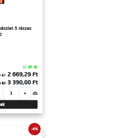
észlet 5 részes
O
🛒 🚚 🟢
2 669,29 Ft
 ár:
3 390,00 Ft
 ár:
+
db
tek
-4%