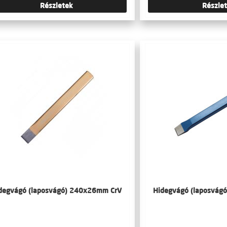
Részletek
Részle
degvágó (laposvágó) 240x26mm CrV
Hidegvágó (laposvág