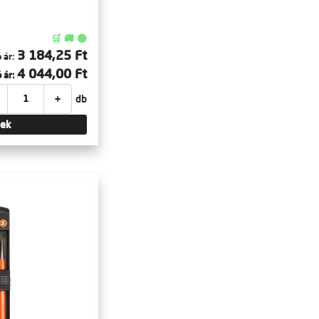
🛒 🚚 🟢
3 184,25 Ft
 ár:
4 044,00 Ft
 ár:
+
db
tek