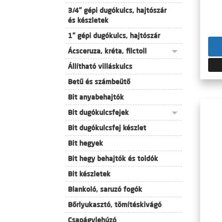
3/4" gépi dugókulcs, hajtószár
és készletek
1" gépi dugókulcs, hajtószár
Ácsceruza, kréta, filctoll
Állítható villáskulcs
Betű és számbeütő
Bit anyabehajtók
Bit dugókulcsfejek
Bit dugókulcsfej készlet
Bit hegyek
Bit hegy behajtók és toldók
Bit készletek
Blankoló, saruzó fogók
Bőrlyukasztó, tömítéskivágó
Csapágylehúzó