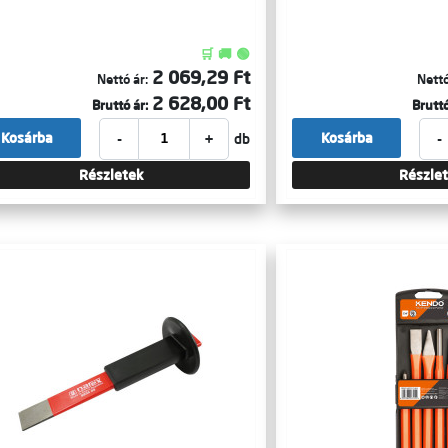
🛒 🚚 🟢
2 069,29 Ft
Nettó ár:
Nettó
2 628,00 Ft
Bruttó ár:
Bruttó
-
+
-
Kosárba
Kosárba
db
Részletek
Részle