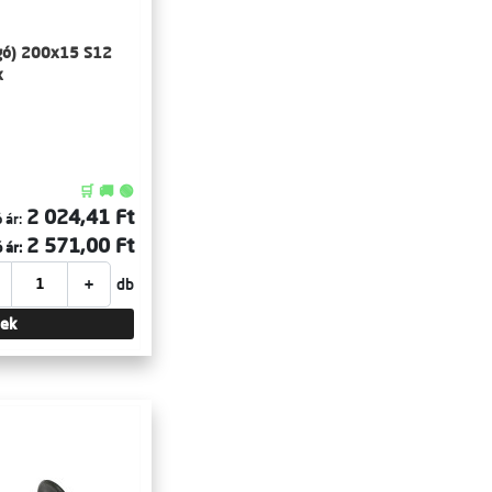
gó) 200x15 S12
x
🛒 🚚 🟢
2 024,41 Ft
 ár:
2 571,00 Ft
 ár:
+
db
tek