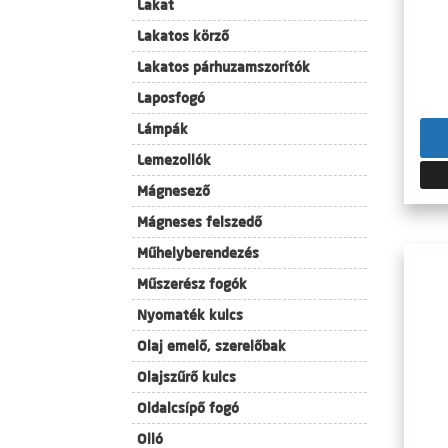
Lakat
Lakatos körző
Lakatos párhuzamszorítók
Laposfogó
Lámpák
Lemezollók
Mágnesező
Mágneses felszedő
Műhelyberendezés
Műszerész fogók
Nyomaték kulcs
Olaj emelő, szerelőbak
Olajszűrő kulcs
Oldalcsípő fogó
Olló