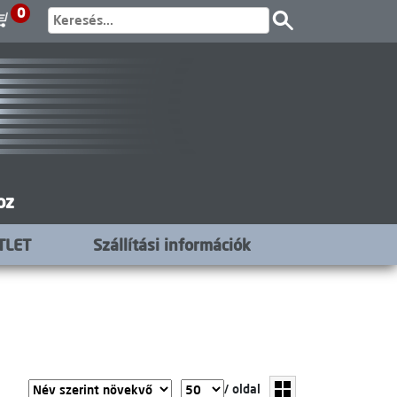
0
oz
TLET
Szállítási információk
/ oldal