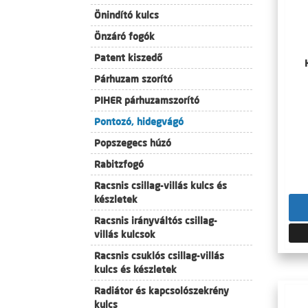
Önindító kulcs
Önzáró fogók
Patent kiszedő
Párhuzam szorító
PIHER párhuzamszorító
Pontozó, hidegvágó
Popszegecs húzó
Rabitzfogó
Racsnis csillag-villás kulcs és
készletek
Racsnis irányváltós csillag-
villás kulcsok
Racsnis csuklós csillag-villás
kulcs és készletek
Radiátor és kapcsolószekrény
kulcs