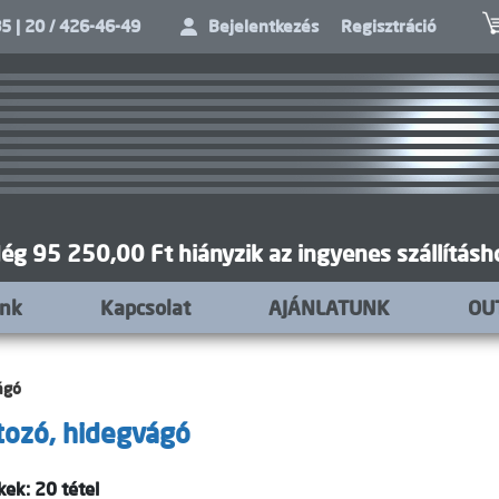
5 | 20 / 426-46-49
Bejelentkezés
Regisztráció
ég 95 250,00 Ft hiányzik az ingyenes szállításh
unk
Kapcsolat
AJÁNLATUNK
OU
ágó
ozó, hidegvágó
ek: 20 tétel