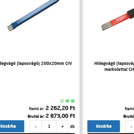
degvágó (laposvágó) 200x20mm CrV
Hidegvágó (laposv
markolattal C
🛒 🚚 🟢
2 262,20 Ft
Nettó ár:
Nettó
2 873,00 Ft
Bruttó ár:
Bruttó
-
+
-
Kosárba
Kosárba
db