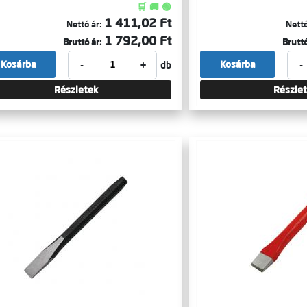
🛒 🚚 🟢
1 411,02 Ft
Nettó ár:
Nettó
1 792,00 Ft
Bruttó ár:
Bruttó
-
+
-
Kosárba
Kosárba
db
Részletek
Részle