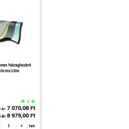
enes hézaglezáró
 10cmx10m
🚚 🛒 🟢
7 070,08 Ft
 ár:
8 979,00 Ft
 ár:
+
tek