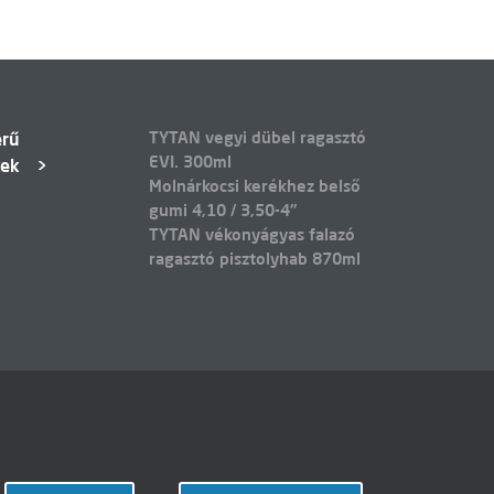
TYTAN vegyi dübel ragasztó
erű
EVI. 300ml
kek
Molnárkocsi kerékhez belső
gumi 4,10 / 3,50-4"
TYTAN vékonyágyas falazó
ragasztó pisztolyhab 870ml