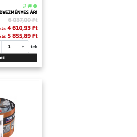
🛒 🚚 🟢
DVEZMÉNYES ÁR!
6 037,00 Ft
4 610,93 Ft
 ár:
5 855,89 Ft
 ár:
+
tek
tek