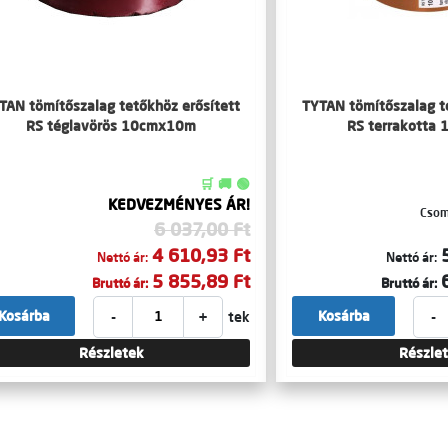
TAN tömítőszalag tetőkhöz erősített
TYTAN tömítőszalag t
RS téglavörös 10cmx10m
RS terrakotta
🛒 🚚 🟢
KEDVEZMÉNYES ÁR!
Csom
6 037,00 Ft
4 610,93 Ft
Nettó ár:
Nettó ár:
5 855,89 Ft
Bruttó ár:
Bruttó ár:
-
+
-
Kosárba
Kosárba
tek
Részletek
Részle