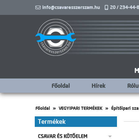
info@csavaresszerszam.hu
20 / 234-44-8
M
Főoldal
Hírek
Ról
Főoldal
VEGYIPARI TERMÉKEK
Építőipari sz
Termékek
CSAVAR ÉS KÖTŐELEM