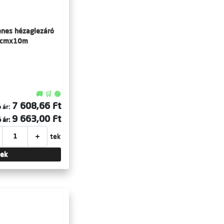
enes hézaglezáró
10cmx10m
🚚 🛒 🟢
7 608,66 Ft
 ár:
9 663,00 Ft
 ár:
+
tek
tek