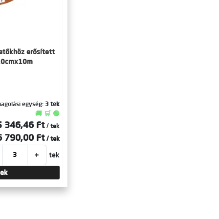
etőkhöz erősített
 10cmx10m
agolási egység:
3 tek
🚚 🛒 🟢
5 346,46 Ft
/ tek
6 790,00 Ft
/ tek
+
tek
tek