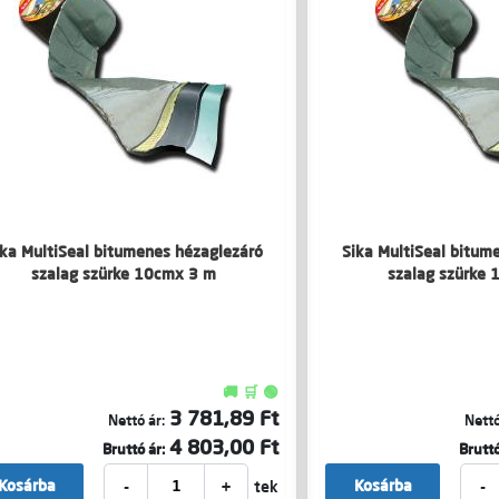
ika MultiSeal bitumenes hézaglezáró
Sika MultiSeal bitum
szalag szürke 10cmx 3 m
szalag szürke
🚚 🛒 🟢
3 781,89 Ft
Nettó ár:
Nettó
4 803,00 Ft
Bruttó ár:
Bruttó
-
+
-
Kosárba
Kosárba
tek