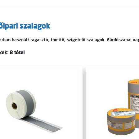
őipari szalagok
arban használt ragasztó, tömítő, szigetelő szalagok. Fürdőszabai v
ek: 8 tétel