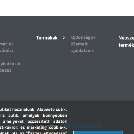
Újdonságok
Termékek
Népsz
rmációk
Kiemelt
termé
ződési
ajánlataink
yilatkozat
dezési
tiket használunk: Alapvető sütik,
lis sütik, amelyek könnyebben
, amelyeket összesített adatok
ztikákról; és marketing cookie-k,
álnak. Ha az "Összes elfogadása"