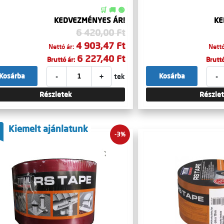
🛒 🚚 🟢
KEDVEZMÉNYES ÁR!
KE
6 420,00 Ft
4 903,47 Ft
Nettó ár:
Nettó
6 227,40 Ft
Bruttó ár:
Bruttó
-
+
-
Kosárba
Kosárba
tek
Részletek
Részle
Kiemelt ajánlatunk
-3%