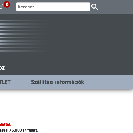
0
oz
TLET
Szállítási információk
lattal:
ssal 75.000 Ft felett.