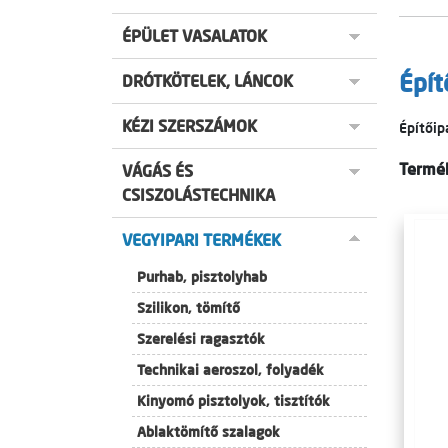
ÉPÜLET VASALATOK
Épít
DRÓTKÖTELEK, LÁNCOK
KÉZI SZERSZÁMOK
Építőip
Termék
VÁGÁS ÉS
CSISZOLÁSTECHNIKA
VEGYIPARI TERMÉKEK
Purhab, pisztolyhab
Szilikon, tömítő
Szerelési ragasztók
Technikai aeroszol, folyadék
Kinyomó pisztolyok, tisztítók
Ablaktömítő szalagok