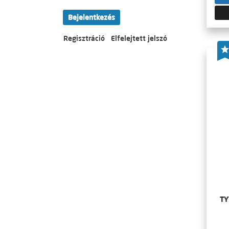
Bejelentkezés
Regisztráció
Elfelejtett jelszó
TY