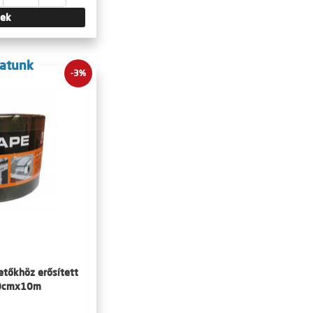
tek
latunk
-3%
etőkhöz erősített
10cmx10m