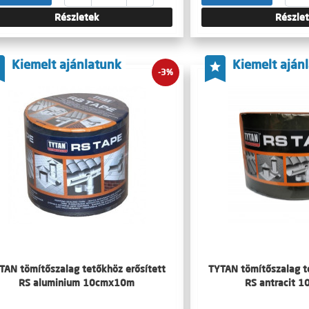
Részletek
Részle
Kiemelt ajánlatunk
Kiemelt aján
-3%
TAN tömítőszalag tetőkhöz erősített
TYTAN tömítőszalag t
RS aluminium 10cmx10m
RS antracit 