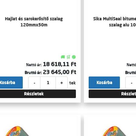
Hajlat és sarokerősítő szalag
Sika MultiSeal bitum
120mmx50m
szalag alu 
🚚 🛒 🟢
18 618,11 Ft
Nettó ár:
Nettó
23 645,00 Ft
Bruttó ár:
Bruttó
-
+
-
Kosárba
Kosárba
tek
Részletek
Részle