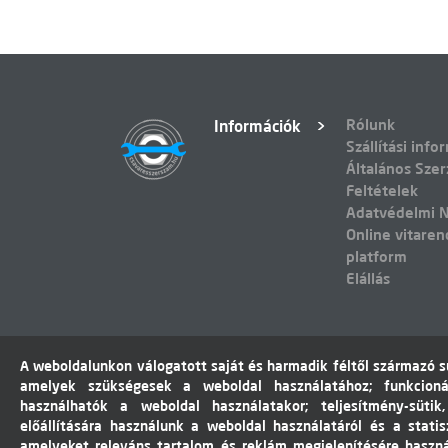
Rólunk
Információk
Szállítási info
Általános Szer
Feltételek
Adatvédelmi N
Online vitaren
platform
Elállás
A weboldalunkon válogatott saját és harmadik féltől származó sü
amelyek szükségesek a weboldal használatához; funkcioná
használhatók a weboldal használatakor; teljesítmény-sütik
előállítására használunk a weboldal használatáról és a statis
amelyeket releváns tartalom és reklám megjelenítésére haszn