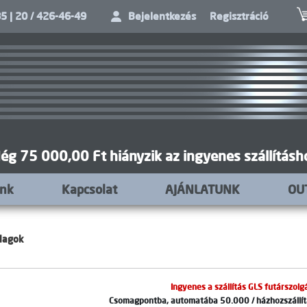
5 | 20 / 426-46-49
Bejelentkezés
Regisztráció
ég 75 000,00 Ft hiányzik az ingyenes szállításh
unk
Kapcsolat
AJÁNLATUNK
OU
alagok
Ingyenes a szállítás GLS futárszolgá
Csomagpontba, automatába 50.000 / házhozszállítá