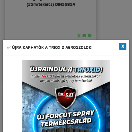
(25m/tekercs) DIN5685A
🛒 🚚 🟢
9 441,73 Ft
Nettó ár:
X
✅ ÚJRA KAPHATÓK A TRIOXID AEROSZOLOK!
11 991,00 Ft
Bruttó ár:
-
+
Kosárba
tek
Részletek