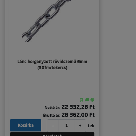
Lánc horganyzott rövidszemű 6mm
(30fm/tekercs)
🛒 🚚 🟢
22 332,28 Ft
Nettó ár:
28 362,00 Ft
Bruttó ár:
-
+
Kosárba
tek