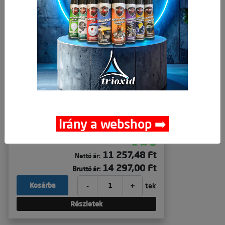
Lánc horganyzott rövidszemű 5mm
(30m/tekercs) DIN5685A
Irány a webshop ➡️
🛒 🚚 🟢
11 257,48 Ft
Nettó ár:
14 297,00 Ft
Bruttó ár:
-
+
Kosárba
tek
Részletek