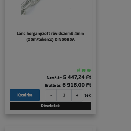
Lánc horganyzott rövidszemű 4mm
(25m/tekercs) DIN5685A
🛒 🚚 🟢
5 447,24 Ft
Nettó ár:
6 918,00 Ft
Bruttó ár:
-
+
Kosárba
tek
Részletek