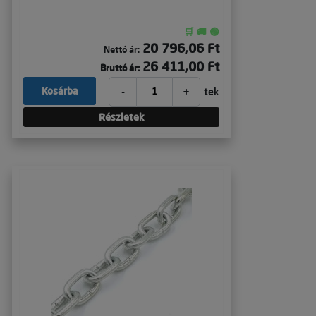
🛒 🚚 🟢
20 796,06 Ft
Nettó ár:
26 411,00 Ft
Bruttó ár:
-
+
Kosárba
tek
Részletek