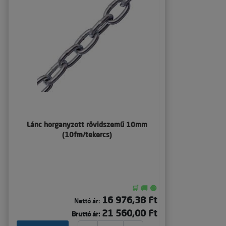
Lánc horganyzott rövidszemű 10mm
(10fm/tekercs)
🛒 🚚 🟢
16 976,38 Ft
Nettó ár:
21 560,00 Ft
Bruttó ár: