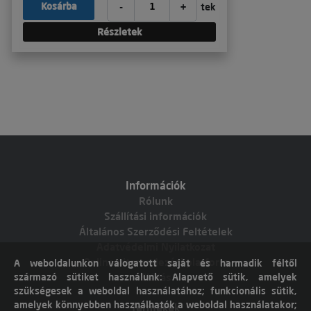
-
+
Kosárba
tek
Részletek
Információk
Rólunk
Szállítási információk
Általános Szerződési Feltételek
Adatvédelmi Nyilatkozat
Online vitarendezési platform
A weboldalunkon válogatott saját és harmadik féltől
származó sütiket használunk: Alapvető sütik, amelyek
Elállás
szükségesek a weboldal használatához; funkcionális sütik,
amelyek könnyebben használhatók a weboldal használatakor;
Termékek