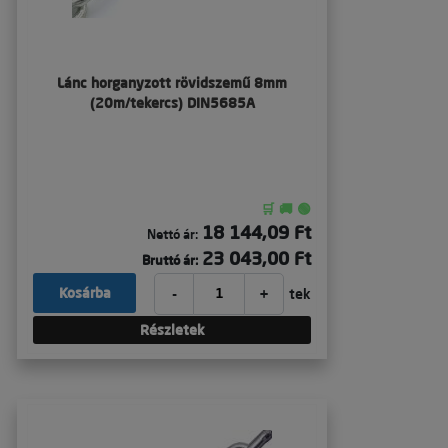
Lánc horganyzott rövidszemű 8mm
(20m/tekercs) DIN5685A
🛒 🚚 🟢
18 144,09 Ft
Nettó ár:
23 043,00 Ft
Bruttó ár:
-
+
Kosárba
tek
Részletek