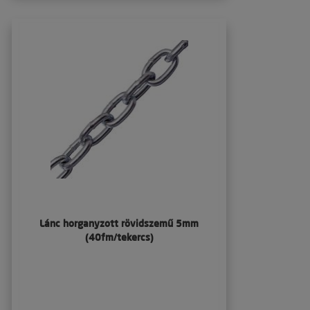
Lánc horganyzott rövidszemű 5mm
(40fm/tekercs)