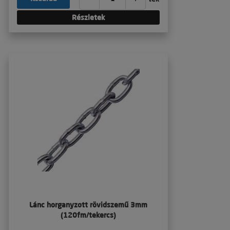
Részletek
Lánc horganyzott rövidszemű 3mm
(120fm/tekercs)