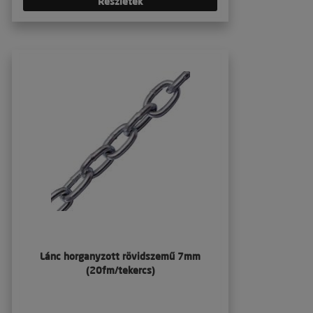
Részletek
Lánc horganyzott rövidszemű 7mm
(20fm/tekercs)