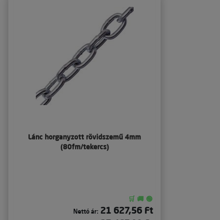
Lánc horganyzott rövidszemű 4mm
(80fm/tekercs)
🛒 🚚 🟢
21 627,56 Ft
Nettó ár: