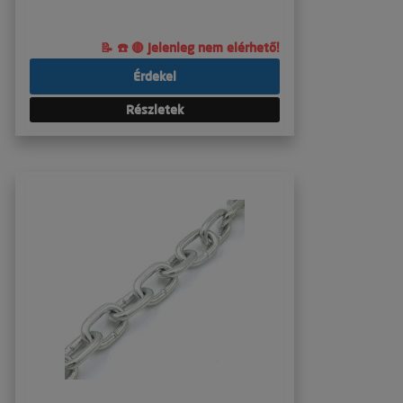
📝 ☎️ 🔴 Jelenleg nem elérhető!
Érdekel
Részletek