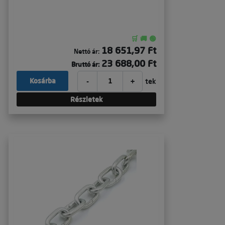
🛒 🚚 🟢
18 651,97 Ft
Nettó ár:
23 688,00 Ft
Bruttó ár:
-
+
Kosárba
tek
Részletek