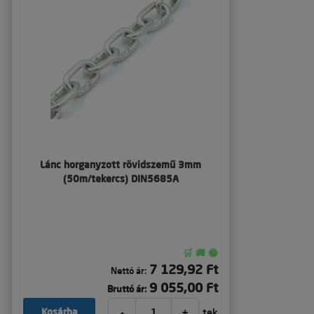
Lánc horganyzott rövidszemű 3mm
(50m/tekercs) DIN5685A
🛒 🚚 🟢
7 129,92 Ft
Nettó ár:
9 055,00 Ft
Bruttó ár:
-
+
Kosárba
tek