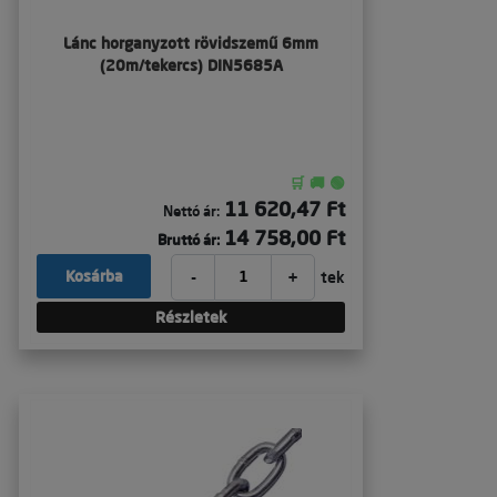
Lánc horganyzott rövidszemű 6mm
(20m/tekercs) DIN5685A
🛒 🚚 🟢
11 620,47 Ft
Nettó ár:
14 758,00 Ft
Bruttó ár:
-
+
Kosárba
tek
Részletek