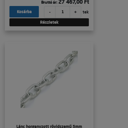
27 467,00 Ft
Bruttó ár:
-
+
Kosárba
tek
Részletek
Lánc horganyzott rövidszemű 5mm