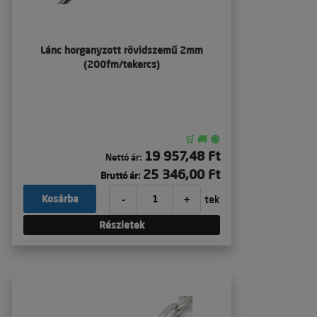
Lánc horganyzott rövidszemű 2mm
(200fm/tekercs)
🛒 🚚 🟢
19 957,48 Ft
Nettó ár:
25 346,00 Ft
Bruttó ár:
-
+
Kosárba
tek
Részletek