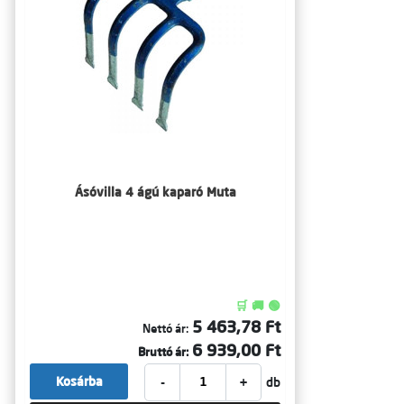
Ásóvilla 4 ágú kaparó Muta
🛒 🚚 🟢
5 463,78 Ft
Nettó ár:
6 939,00 Ft
Bruttó ár:
-
+
Kosárba
db