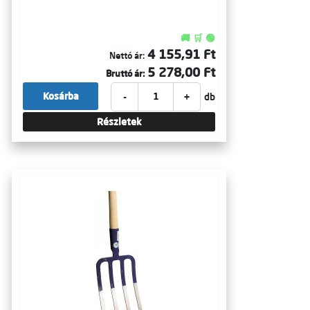
🚚 🛒 🟢
4 155,91 Ft
Nettó ár:
5 278,00 Ft
Bruttó ár:
-
+
Kosárba
db
Részletek