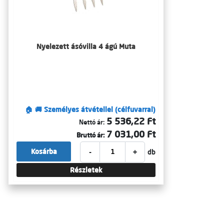
Nyelezett ásóvilla 4 ágú Muta
🏠 🚚 Személyes átvétellel (célfuvarral)
5 536,22 Ft
Nettó ár:
7 031,00 Ft
Bruttó ár:
-
+
Kosárba
db
Részletek