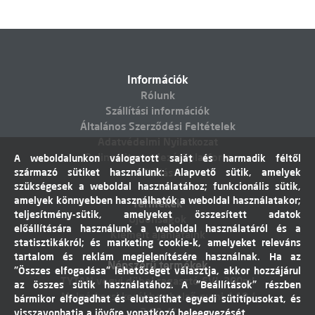
Információk
Rólunk
Szállítási információk
Általános Szerződési Feltételek
Adatvédelmi Nyilatkozat
Online vitarendezési platform
A weboldalunkon válogatott saját és harmadik féltől
származó sütiket használunk: Alapvető sütik, amelyek
Elállás
szükségesek a weboldal használatához; funkcionális sütik,
amelyek könnyebben használhatók a weboldal használatakor;
Termékek
teljesítmény-sütik, amelyeket összesített adatok
Újdonságok
előállítására használunk a weboldal használatáról és a
Kiemelt ajánlataink
statisztikákról; és marketing cookie-k, amelyeket releváns
tartalom és reklám megjelenítésére használnak. Ha az
Népszerű termékek
"Összes elfogadása" lehetőséget választja, akkor hozzájárul
TYTAN vegyi dübel ragasztó EVI. 300ml
az összes sütik használatához. A "Beállítások" részben
Molnárkocsi kerékhez belső gumi 4,10 /
bármikor elfogadhat és elutasíthat egyedi sütitípusokat, és
3,50-4"
visszavonhatja a jövőre vonatkozó beleegyezését.