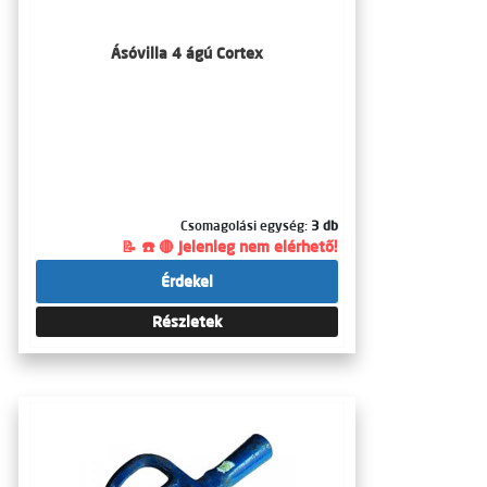
Ásóvilla 4 ágú Cortex
Csomagolási egység:
3 db
📝 ☎️ 🔴 Jelenleg nem elérhető!
Érdekel
Részletek