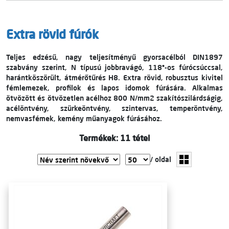
Extra rövid fúrók
Teljes edzésű, nagy teljesítményű gyorsacélból DIN1897
szabvány szerint, N típusú jobbravágó, 118°-os fúrócsúccsal,
harántköszörült, átmérőtűrés H8. Extra rövid, robusztus kivitel
fémlemezek, profilok és lapos idomok fúrására. Alkalmas
ötvözött és ötvözetlen acélhoz 800 N/mm2 szakítószilárdságig,
acélöntvény, szürkeöntvény, szintervas, temperöntvény,
nemvasfémek, kemény műanyagok fúrásához.
Termékek: 11 tétel
/ oldal