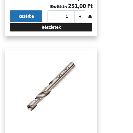
251,00 Ft
Bruttó ár:
-
+
Kosárba
db
Részletek