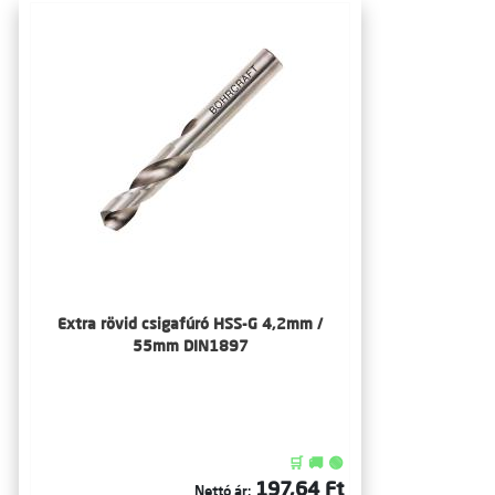
Extra rövid csigafúró HSS-G 4,2mm /
55mm DIN1897
🛒 🚚 🟢
197,64 Ft
Nettó ár: