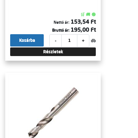
🛒 🚚 🟢
153,54 Ft
Nettó ár:
195,00 Ft
Bruttó ár:
-
+
Kosárba
db
Részletek