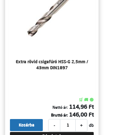
Extra rövid csigafúró HSS-G 2,5mm /
43mm DIN1897
🛒 🚚 🟢
114,96 Ft
Nettó ár:
146,00 Ft
Bruttó ár:
-
+
Kosárba
db