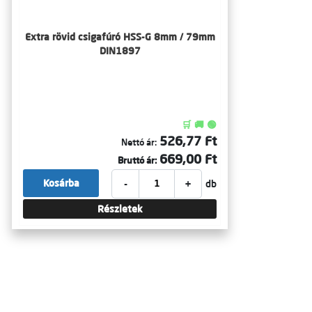
Extra rövid csigafúró HSS-G 8mm / 79mm
DIN1897
🛒 🚚 🟢
526,77 Ft
Nettó ár:
669,00 Ft
Bruttó ár:
-
+
Kosárba
db
Részletek