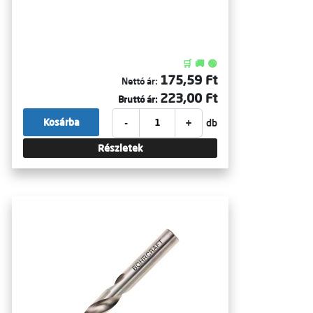
🛒 🚚 🟢
175,59 Ft
Nettó ár:
223,00 Ft
Bruttó ár:
-
+
Kosárba
db
Részletek