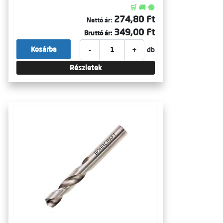
🛒 🚚 🟢
274,80 Ft
Nettó ár:
349,00 Ft
Bruttó ár:
-
+
Kosárba
db
Részletek