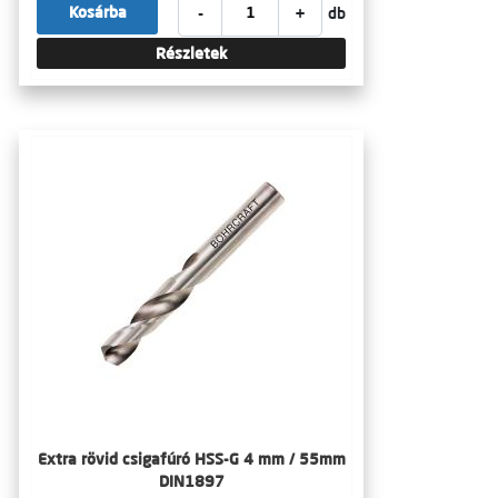
-
+
Kosárba
db
Részletek
Extra rövid csigafúró HSS-G 4 mm / 55mm
DIN1897