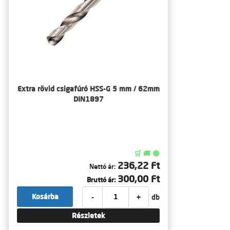
Extra rövid csigafúró HSS-G 5 mm / 62mm
DIN1897
🛒 🚚 🟢
236,22 Ft
Nettó ár:
300,00 Ft
Bruttó ár:
-
+
Kosárba
db
Részletek