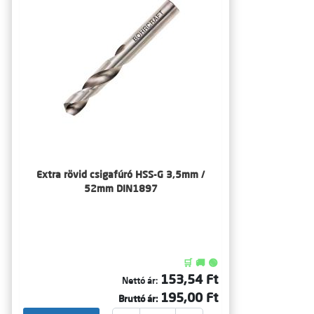
Extra rövid csigafúró HSS-G 3,5mm /
52mm DIN1897
🛒 🚚 🟢
153,54 Ft
Nettó ár:
195,00 Ft
Bruttó ár: