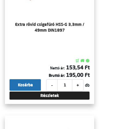
Extra rövid csigafúró HSS-G 3,3mm /
49mm DIN1897
🛒 🚚 🟢
153,54 Ft
Nettó ár:
195,00 Ft
Bruttó ár:
-
+
Kosárba
db
Részletek