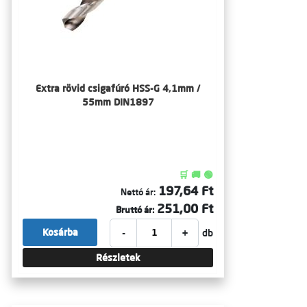
Extra rövid csigafúró HSS-G 4,1mm /
55mm DIN1897
🛒 🚚 🟢
197,64 Ft
Nettó ár:
251,00 Ft
Bruttó ár:
-
+
Kosárba
db
Részletek