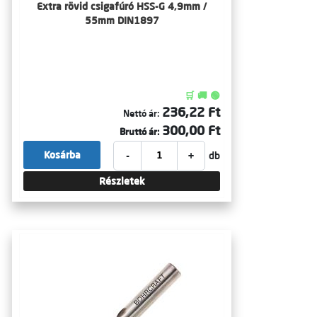
Extra rövid csigafúró HSS-G 4,9mm /
55mm DIN1897
🛒 🚚 🟢
236,22 Ft
Nettó ár:
300,00 Ft
Bruttó ár:
-
+
Kosárba
db
Részletek