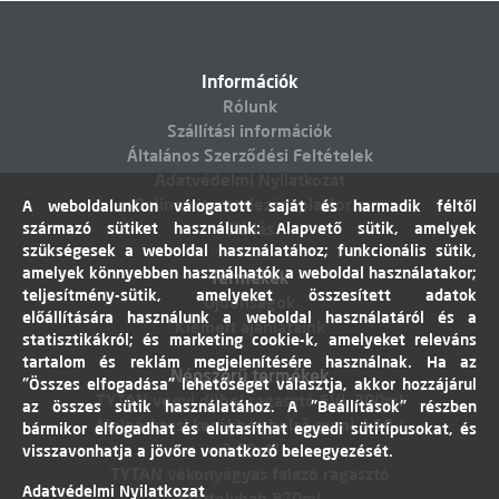
Információk
Rólunk
Szállítási információk
Általános Szerződési Feltételek
Adatvédelmi Nyilatkozat
Online vitarendezési platform
A weboldalunkon válogatott saját és harmadik féltől
származó sütiket használunk: Alapvető sütik, amelyek
Elállás
szükségesek a weboldal használatához; funkcionális sütik,
amelyek könnyebben használhatók a weboldal használatakor;
Termékek
teljesítmény-sütik, amelyeket összesített adatok
Újdonságok
előállítására használunk a weboldal használatáról és a
Kiemelt ajánlataink
statisztikákról; és marketing cookie-k, amelyeket releváns
tartalom és reklám megjelenítésére használnak. Ha az
Népszerű termékek
"Összes elfogadása" lehetőséget választja, akkor hozzájárul
TYTAN vegyi dübel ragasztó EVI. 300ml
az összes sütik használatához. A "Beállítások" részben
Molnárkocsi kerékhez belső gumi 4,10 /
bármikor elfogadhat és elutasíthat egyedi sütitípusokat, és
3,50-4"
visszavonhatja a jövőre vonatkozó beleegyezését.
TYTAN vékonyágyas falazó ragasztó
Adatvédelmi Nyilatkozat
pisztolyhab 870ml