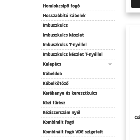
Homlokcsípő fogó
Hosszabbító kábelek
Imbuszkulcs
Imbuszkulcs készlet
Imbuszkulcs T-nyéllel
Imbuszkulcs készlet T-nyéllel
Kalapács
Kábeldob
Kábelkötöző
Kerékanya és keresztkulcs
Kézi fűrész
Kéziszerszám nyél
Cs
Kombinált fogó
Kombinált fogó VDE szigetelt