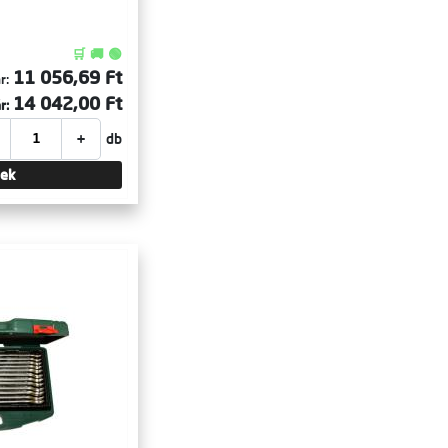
🛒 🚚 🟢
11 056,69 Ft
r:
14 042,00 Ft
r:
+
db
tek