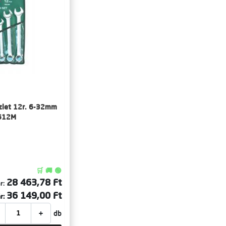
szlet 12r. 6-32mm
612M
🛒 🚚 🟢
28 463,78 Ft
r:
36 149,00 Ft
r:
+
db