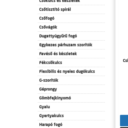
Csőkulcs és készletek
Csőtisztító spirál
Csőfogó
Csővágók
Dugattyúgyűrű fogó
Egykezes párhuzam szorítók
Favéső és készletek
Cs
Fékcsőkulcs
Flexibilis és nyeles dugókulcs
G-szorítók
Géprongy
Gömbfejkinyomó
Gyalu
Gyertyakulcs
Harapó fogó