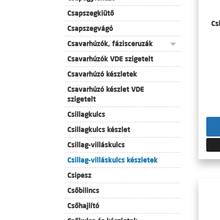
Csapszegkiütő
Cs
Csapszegvágó
Csavarhúzók, fázisceruzák
Csavarhúzók VDE szigetelt
Csavarhúzó készletek
Csavarhúzó készlet VDE
szigetelt
Csillagkulcs
Csillagkulcs készlet
Csillag-villáskulcs
Csillag-villáskulcs készletek
Csipesz
Csőbilincs
Csőhajlító