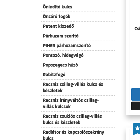
Önindító kulcs
Önzáró fogók
Patent kiszedő
Cs
Párhuzam szorító
PIHER párhuzamszorító
Pontozó, hidegvágó
Popszegecs húzó
Rabitzfogó
Racsnis csillag-villás kulcs és
készletek
Racsnis irányváltós csillag-
villás kulcsok
Racsnis csuklós csillag-villás
kulcs és készletek
Radiátor és kapcsolószekrény
kulcs