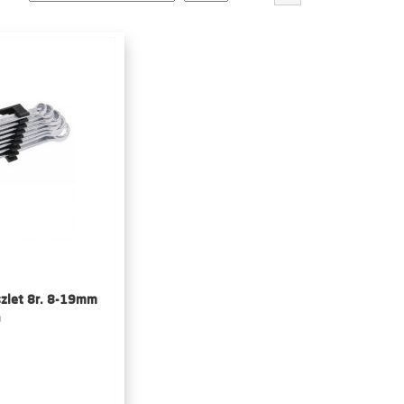
észlet 8r. 8-19mm
a