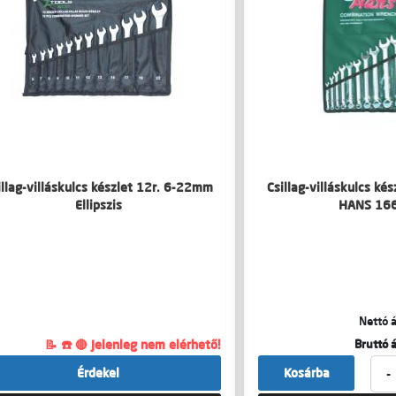
illag-villáskulcs készlet 12r. 6-22mm
Csillag-villáskulcs ké
Ellipszis
HANS 16
Nettó á
📝 ☎️ 🔴 Jelenleg nem elérhető!
Bruttó á
-
Érdekel
Kosárba