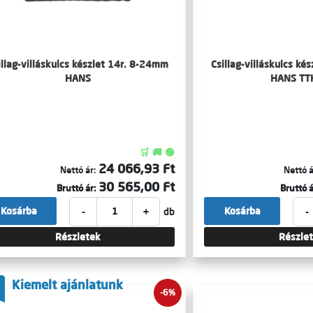
illag-villáskulcs készlet 14r. 8-24mm
Csillag-villáskulcs ké
HANS
HANS TT
🛒 🚚 🟢
24 066,93 Ft
Nettó ár:
Nettó á
30 565,00 Ft
Bruttó ár:
Bruttó á
-
+
-
Kosárba
Kosárba
db
Részletek
Részle
Kiemelt ajánlatunk
-6%