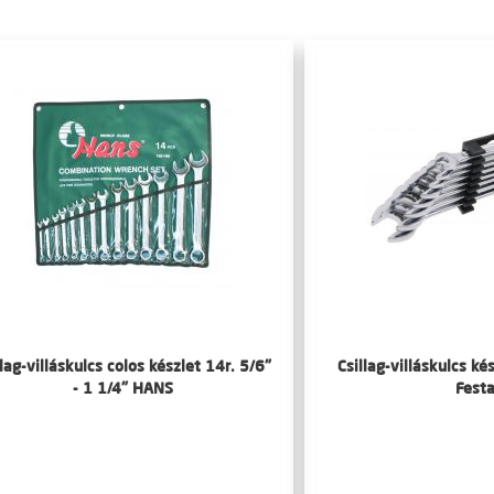
llag-villáskulcs colos készlet 14r. 5/6"
Csillag-villáskulcs k
- 1 1/4" HANS
Fest