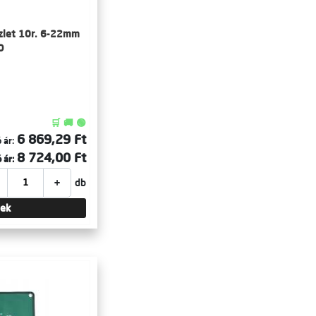
szlet 10r. 6-22mm
O
🛒 🚚 🟢
6 869,29 Ft
 ár:
8 724,00 Ft
 ár:
+
db
tek