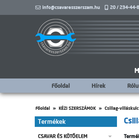
info@csavaresszerszam.hu
20 / 234-44-8
M
Főoldal
Hírek
Ról
Főoldal
KÉZI SZERSZÁMOK
Csillag-villáskul
Csil
Termékek
CSAVAR ÉS KÖTŐELEM
Termék