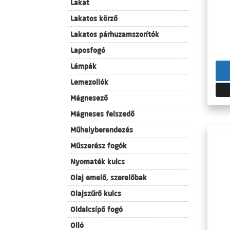
Lakat
Lakatos körző
Lakatos párhuzamszorítók
Laposfogó
Lámpák
Lemezollók
Mágnesező
Mágneses felszedő
Műhelyberendezés
Műszerész fogók
Nyomaték kulcs
Olaj emelő, szerelőbak
Olajszűrő kulcs
Oldalcsípő fogó
Olló