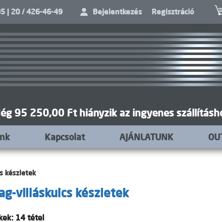
5 | 20 / 426-46-49
Bejelentkezés
Regisztráció
ég 95 250,00 Ft hiányzik az ingyenes szállításh
unk
Kapcsolat
AJÁNLATUNK
OU
cs készletek
lag-villáskulcs készletek
ek: 14 tétel