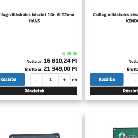
illag-villáskulcs készlet 10r. 6-22mm
Csillag-villáskulcs ké
HANS
KEND
🛒 🚚 🟢
16 810,24 Ft
Nettó ár:
Nettó
21 349,00 Ft
Bruttó ár:
Bruttó
-
+
-
Kosárba
Kosárba
db
Részletek
Részle