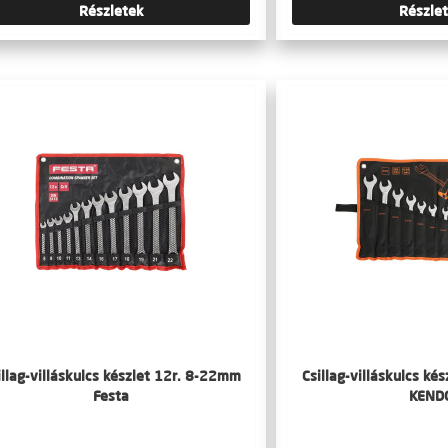
Részletek
Részle
illag-villáskulcs készlet 12r. 8-22mm
Csillag-villáskulcs ké
Festa
KEND