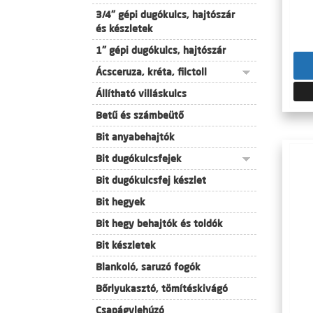
3/4" gépi dugókulcs, hajtószár
és készletek
1" gépi dugókulcs, hajtószár
Ácsceruza, kréta, filctoll
Állítható villáskulcs
Betű és számbeütő
Bit anyabehajtók
Bit dugókulcsfejek
Bit dugókulcsfej készlet
Bit hegyek
Bit hegy behajtók és toldók
Bit készletek
Blankoló, saruzó fogók
Bőrlyukasztó, tömítéskivágó
Csapágylehúzó