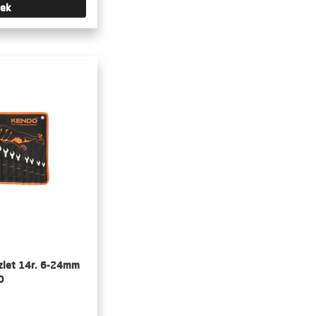
tek
szlet 14r. 6-24mm
O