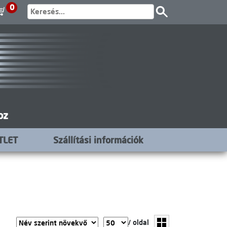
0
oz
TLET
Szállítási információk
/ oldal