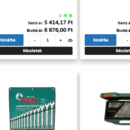
🛒 🚚 🟢
5 414,17 Ft
Nettó ár:
Nettó á
6 876,00 Ft
Bruttó ár:
Bruttó á
-
+
-
Kosárba
Kosárba
db
Részletek
Részle