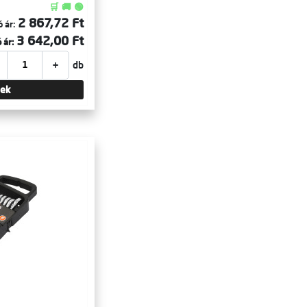
🛒 🚚 🟢
2 867,72 Ft
 ár:
3 642,00 Ft
 ár:
+
db
tek