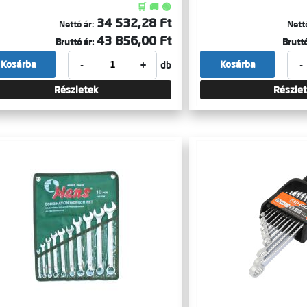
🛒 🚚 🟢
34 532,28 Ft
Nettó ár:
Nettó
43 856,00 Ft
Bruttó ár:
Bruttó
-
+
-
Kosárba
Kosárba
db
Részletek
Részle