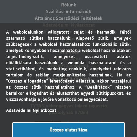
Rólunk
Szállítási információk
Általános Szerződési Feltételek
Adatvédelmi Nyilatkozat
Online vitarendezési platform
A weboldalunkon válogatott saját és harmadik féltől
származó sütiket használunk: Alapvető sütik, amelyek
Elállás
szükségesek a weboldal használatához; funkcionális sütik,
amelyek könnyebben használhatók a weboldal használatakor;
Termékek
teljesítmény-sütik, amelyeket összesített adatok
Újdonságok
előállítására használunk a weboldal használatáról és a
Kiemelt ajánlataink
statisztikákról; és marketing cookie-k, amelyeket releváns
tartalom és reklám megjelenítésére használnak. Ha az
Népszerű termékek
"Összes elfogadása" lehetőséget választja, akkor hozzájárul
TYTAN vegyi dübel ragasztó EVI. 300ml
az összes sütik használatához. A "Beállítások" részben
Molnárkocsi kerékhez belső gumi 4,10 /
bármikor elfogadhat és elutasíthat egyedi sütitípusokat, és
3,50-4"
visszavonhatja a jövőre vonatkozó beleegyezését.
TYTAN vékonyágyas falazó ragasztó
Adatvédelmi Nyilatkozat
pisztolyhab 870ml
Összes elutasítása
Árukereső.hu