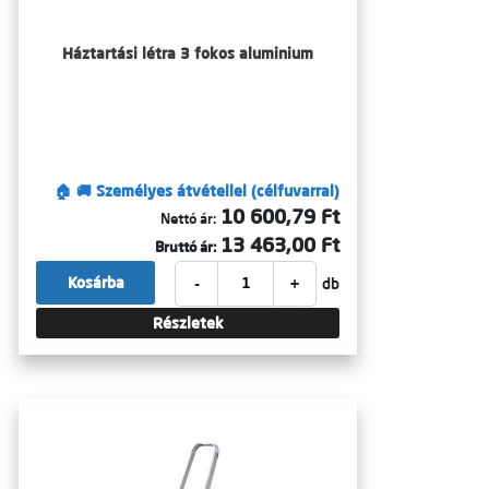
Háztartási létra 3 fokos aluminium
🏠 🚚 Személyes átvétellel (célfuvarral)
10 600,79 Ft
Nettó ár:
13 463,00 Ft
Bruttó ár:
-
+
Kosárba
db
Részletek