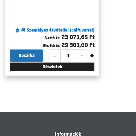
🏠 🚚 Személyes átvétellel (célfuvarral)
23 071,65 Ft
Nettó ár:
29 301,00 Ft
Bruttó ár:
-
+
Kosárba
db
Részletek
Információk