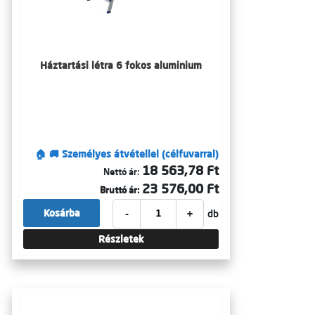
Háztartási létra 6 fokos aluminium
🏠 🚚 Személyes átvétellel (célfuvarral)
18 563,78 Ft
Nettó ár:
23 576,00 Ft
Bruttó ár:
-
+
Kosárba
db
Részletek