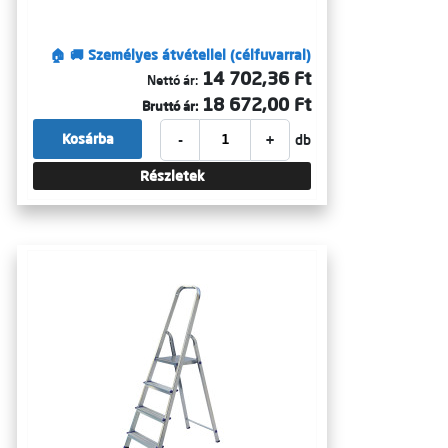
🏠 🚚 Személyes átvétellel (célfuvarral)
14 702,36 Ft
Nettó ár:
18 672,00 Ft
Bruttó ár:
-
+
Kosárba
db
Részletek