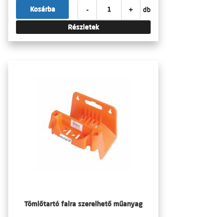
-
+
Kosárba
db
Részletek
Tömlőtartó falra szerelhető műanyag