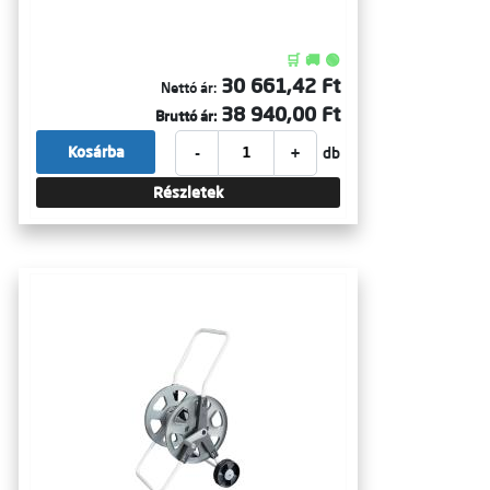
🛒 🚚 🟢
30 661,42 Ft
Nettó ár:
38 940,00 Ft
Bruttó ár:
-
+
Kosárba
db
Részletek