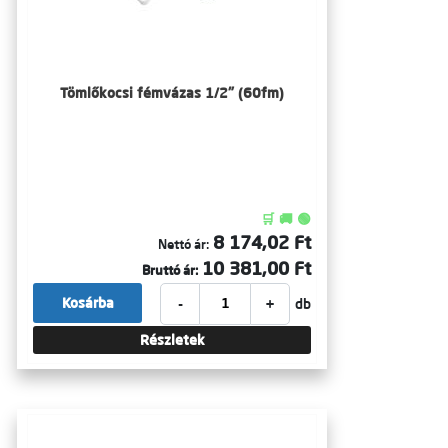
Tömlőkocsi fémvázas 1/2" (60fm)
🛒 🚚 🟢
8 174,02 Ft
Nettó ár:
10 381,00 Ft
Bruttó ár:
-
+
Kosárba
db
Részletek