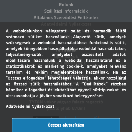
Rólunk
Szállítási információk
Általános Szerződési Feltételek
Adatvédelmi Nyilatkozat
Online vitarendezési platform
A weboldalunkon válogatott saját és harmadik féltől
származó sütiket használunk: Alapvető sütik, amelyek
Elállás
szükségesek a weboldal használatához; funkcionális sütik,
amelyek könnyebben használhatók a weboldal használatakor;
Termékek
teljesítmény-sütik, amelyeket összesített adatok
Újdonságok
előállítására használunk a weboldal használatáról és a
Kiemelt ajánlataink
statisztikákról; és marketing cookie-k, amelyeket releváns
tartalom és reklám megjelenítésére használnak. Ha az
Népszerű termékek
"Összes elfogadása" lehetőséget választja, akkor hozzájárul
TYTAN vegyi dübel ragasztó EVI. 300ml
az összes sütik használatához. A "Beállítások" részben
Molnárkocsi kerékhez belső gumi 4,10 /
bármikor elfogadhat és elutasíthat egyedi sütitípusokat, és
3,50-4"
visszavonhatja a jövőre vonatkozó beleegyezését.
TYTAN vékonyágyas falazó ragasztó
Adatvédelmi Nyilatkozat
pisztolyhab 870ml
Összes elutasítása
Árukereső.hu