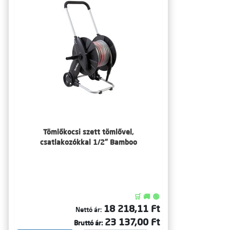
Tömlőkocsi szett tömlővel,
csatlakozókkal 1/2" Bamboo
🛒 🚚 🟢
18 218,11 Ft
Nettó ár:
23 137,00 Ft
Bruttó ár: