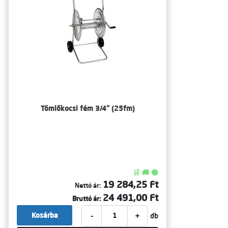
Tömlőkocsi fém 3/4" (25fm)
🛒 🚚 🟢
19 284,25 Ft
Nettó ár:
24 491,00 Ft
Bruttó ár:
-
+
Kosárba
db