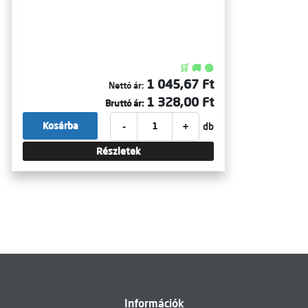
🛒 🚚 🟢
1 045,67 Ft
Nettó ár:
1 328,00 Ft
Bruttó ár:
-
+
Kosárba
db
Részletek
Információk