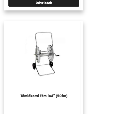
Részletek
Tömlőkocsi fém 3/4" (50fm)