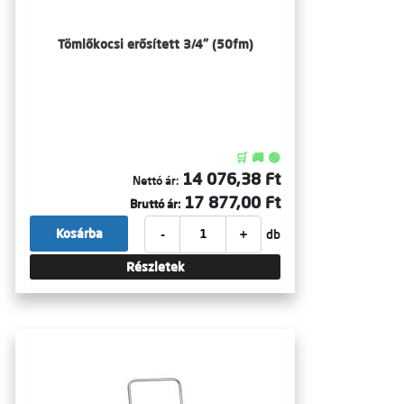
Tömlőkocsi erősített 3/4" (50fm)
🛒 🚚 🟢
14 076,38 Ft
Nettó ár:
17 877,00 Ft
Bruttó ár:
-
+
Kosárba
db
Részletek