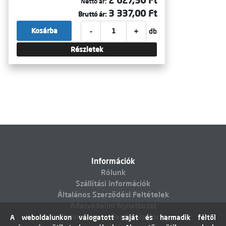
2 627,56 Ft
Nettó ár:
3 337,00 Ft
Bruttó ár:
-
+
Kosárba
db
Részletek
Információk
Rólunk
Szállítási információk
Általános Szerződési Feltételek
Adatvédelmi Nyilatkozat
Online vitarendezési platform
A weboldalunkon válogatott saját és harmadik féltől