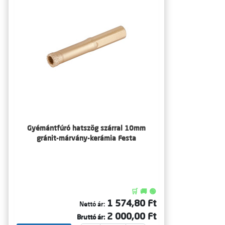
Gyémántfúró hatszög szárral 10mm
gránit-márvány-kerámia Festa
🛒 🚚 🟢
1 574,80 Ft
Nettó ár:
2 000,00 Ft
Bruttó ár: