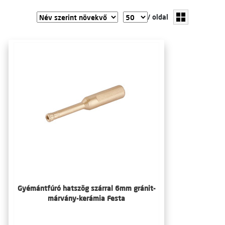
/ oldal
Gyémántfúró hatszög szárral 6mm gránit-
márvány-kerámia Festa