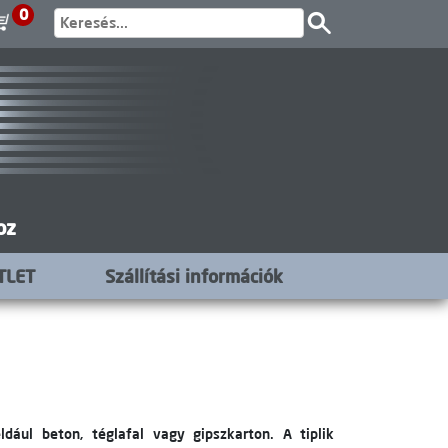
0
oz
TLET
Szállítási információk
ldául beton, téglafal vagy gipszkarton. A tiplik