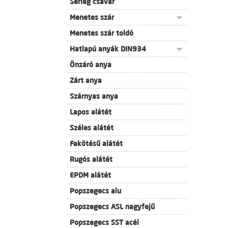
Serleg csavar
Menetes szár
Menetes szár toldó
Hatlapú anyák DIN934
Önzáró anya
Zárt anya
Szárnyas anya
Lapos alátét
Széles alátét
Fakötésű alátét
Rugós alátét
EPDM alátét
Popszegecs alu
Popszegecs ASL nagyfejű
Popszegecs SST acél