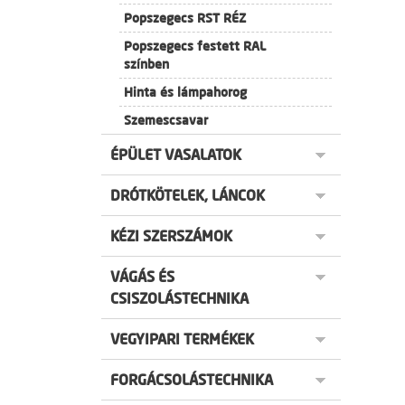
Popszegecs RST RÉZ
Popszegecs festett RAL
színben
Hinta és lámpahorog
Szemescsavar
ÉPÜLET VASALATOK
DRÓTKÖTELEK, LÁNCOK
KÉZI SZERSZÁMOK
VÁGÁS ÉS
CSISZOLÁSTECHNIKA
VEGYIPARI TERMÉKEK
FORGÁCSOLÁSTECHNIKA