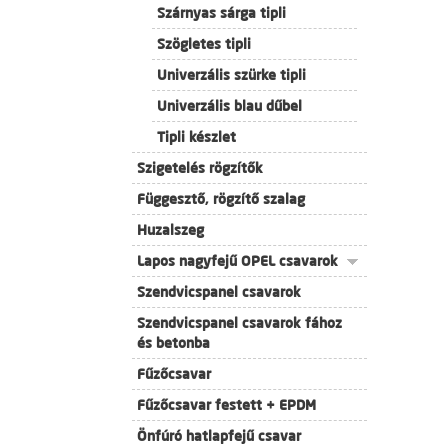
Szárnyas sárga tipli
Szögletes tipli
Univerzális szürke tipli
Univerzális blau dűbel
Tipli készlet
Szigetelés rögzítők
Függesztő, rögzítő szalag
Huzalszeg
Lapos nagyfejű OPEL csavarok
Szendvicspanel csavarok
Szendvicspanel csavarok fához
és betonba
Fűzőcsavar
Fűzőcsavar festett + EPDM
Önfúró hatlapfejű csavar