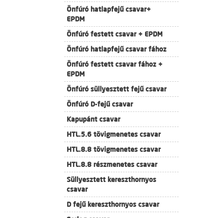
Önfúró hatlapfejű csavar+
EPDM
Önfúró festett csavar + EPDM
Önfúró hatlapfejű csavar fához
Önfúró festett csavar fához +
EPDM
Önfúró süllyesztett fejű csavar
Önfúró D-fejű csavar
Kapupánt csavar
HTL.5.6 tövigmenetes csavar
HTL.8.8 tövigmenetes csavar
HTL.8.8 részmenetes csavar
Süllyesztett kereszthornyos
csavar
D fejű kereszthornyos csavar