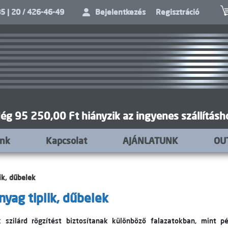
5 | 20 / 426-46-49
Bejelentkezés
Regisztráció
ég 95 250,00 Ft hiányzik az ingyenes szállításh
unk
Kapcsolat
AJÁNLATUNK
OU
ik, dűbelek
yag tiplik, dűbelek
k szilárd rögzítést biztosítanak különböző falazatokban, mint pé