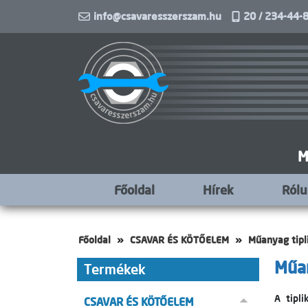
info@csavaresszerszam.hu
20 / 234-44-8
M
Főoldal
Hírek
Ról
Főoldal
CSAVAR ÉS KÖTŐELEM
Műanyag tipl
Műan
Termékek
A tipli
CSAVAR ÉS KÖTŐELEM