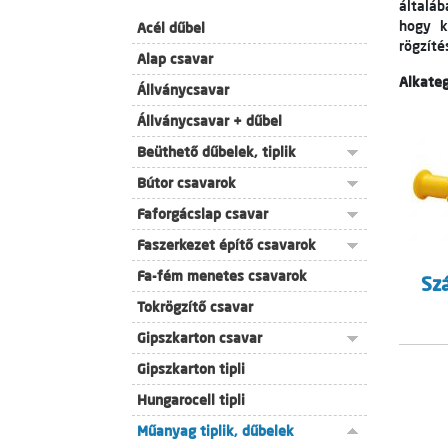
általá
hogy k
Acél dűbel
rögzít
Alap csavar
Alkateg
Állványcsavar
Állványcsavar + dűbel
Beüthető dűbelek, tiplik
Bútor csavarok
Faforgácslap csavar
Faszerkezet építő csavarok
Fa-fém menetes csavarok
Sz
Tokrögzítő csavar
Gipszkarton csavar
Gipszkarton tipli
Hungarocell tipli
Műanyag tiplik, dűbelek