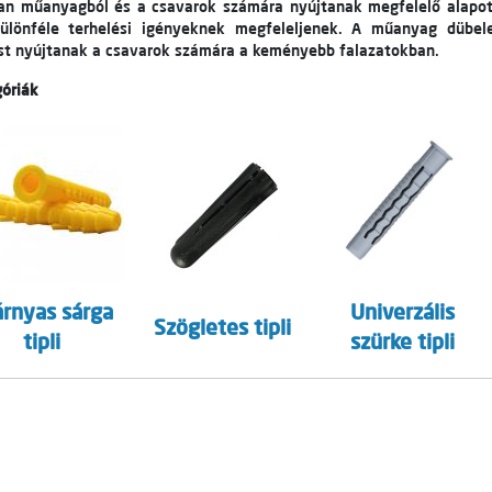
ban műanyagból és a csavarok számára nyújtanak megfelelő alapot
ülönféle terhelési igényeknek megfeleljenek. A műanyag dübelek
ést nyújtanak a csavarok számára a keményebb falazatokban.
óriák
árnyas sárga
Univerzális
Szögletes tipli
tipli
szürke tipli