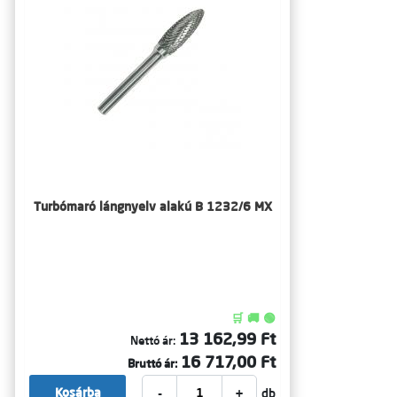
Turbómaró lángnyelv alakú B 1232/6 MX
🛒 🚚 🟢
13 162,99 Ft
Nettó ár:
16 717,00 Ft
Bruttó ár:
-
+
Kosárba
db