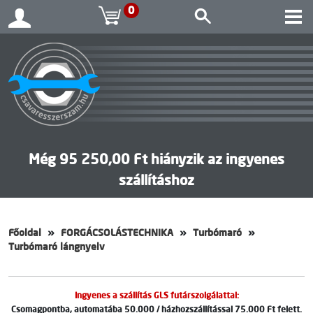
0
Még 95 250,00 Ft hiányzik az ingyenes
szállításhoz
Főoldal
FORGÁCSOLÁSTECHNIKA
Turbómaró
Turbómaró lángnyelv
Ingyenes a szállítás GLS futárszolgálattal:
Csomagpontba, automatába 50.000 / házhozszállítással 75.000 Ft felett.