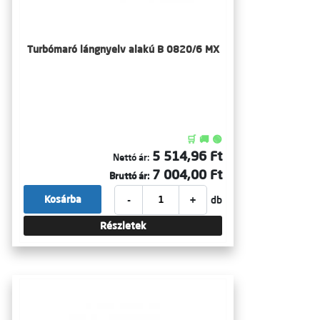
Turbómaró lángnyelv alakú B 0820/6 MX
🛒 🚚 🟢
5 514,96 Ft
Nettó ár:
7 004,00 Ft
Bruttó ár:
-
+
Kosárba
db
Részletek