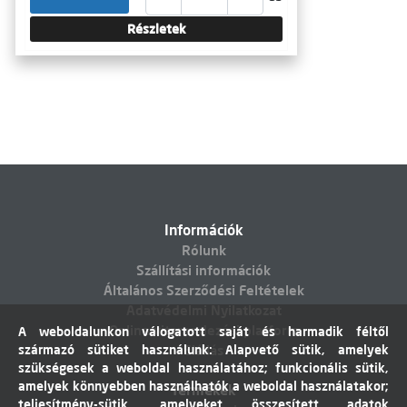
Részletek
Információk
Rólunk
Szállítási információk
Általános Szerződési Feltételek
Adatvédelmi Nyilatkozat
Online vitarendezési platform
A weboldalunkon válogatott saját és harmadik féltől
származó sütiket használunk: Alapvető sütik, amelyek
Elállás
szükségesek a weboldal használatához; funkcionális sütik,
amelyek könnyebben használhatók a weboldal használatakor;
Termékek
teljesítmény-sütik, amelyeket összesített adatok