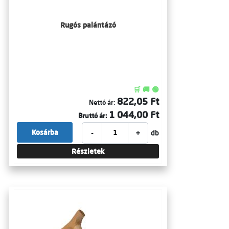
Rugós palántázó
🛒 🚚 🟢
822,05 Ft
Nettó ár:
1 044,00 Ft
Bruttó ár:
-
+
Kosárba
db
Részletek