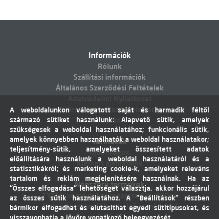
Információk
Rólunk
Szállítási információk
Általános Szerződési Feltételek
Adatvédelmi Nyilatkozat
Online vitarendezési platform
A weboldalunkon válogatott saját és harmadik féltől
származó sütiket használunk: Alapvető sütik, amelyek
Elállás
szükségesek a weboldal használatához; funkcionális sütik,
amelyek könnyebben használhatók a weboldal használatakor;
Termékek
teljesítmény-sütik, amelyeket összesített adatok
Újdonságok
előállítására használunk a weboldal használatáról és a
Kiemelt ajánlataink
statisztikákról; és marketing cookie-k, amelyeket releváns
tartalom és reklám megjelenítésére használnak. Ha az
Népszerű termékek
"Összes elfogadása" lehetőséget választja, akkor hozzájárul
TYTAN vegyi dübel ragasztó EVI. 300ml
az összes sütik használatához. A "Beállítások" részben
Molnárkocsi kerékhez belső gumi 4,10 /
bármikor elfogadhat és elutasíthat egyedi sütitípusokat, és
3,50-4"
visszavonhatja a jövőre vonatkozó beleegyezését.