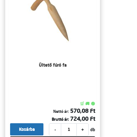
Ültető fúró fa
🛒 🚚 🟢
570,08 Ft
Nettó ár:
724,00 Ft
Bruttó ár:
-
+
Kosárba
db