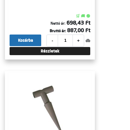
🛒 🚚 🟢
698,43 Ft
Nettó ár:
887,00 Ft
Bruttó ár:
-
+
Kosárba
db
Részletek