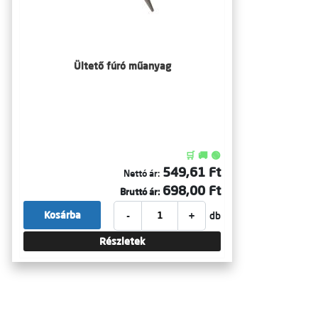
Ültető fúró műanyag
🛒 🚚 🟢
549,61 Ft
Nettó ár:
698,00 Ft
Bruttó ár:
-
+
Kosárba
db
Részletek