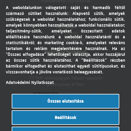
Adatvédelmi Nyilatkozat
Online vitarendezési platform
A weboldalunkon válogatott saját és harmadik féltől
származó sütiket használunk: Alapvető sütik, amelyek
Elállás
szükségesek a weboldal használatához; funkcionális sütik,
amelyek könnyebben használhatók a weboldal használatakor;
Termékek
teljesítmény-sütik, amelyeket összesített adatok
Újdonságok
előállítására használunk a weboldal használatáról és a
Kiemelt ajánlataink
statisztikákról; és marketing cookie-k, amelyeket releváns
tartalom és reklám megjelenítésére használnak. Ha az
Népszerű termékek
"Összes elfogadása" lehetőséget választja, akkor hozzájárul
TYTAN vegyi dübel ragasztó EVI. 300ml
az összes sütik használatához. A "Beállítások" részben
Molnárkocsi kerékhez belső gumi 4,10 /
bármikor elfogadhat és elutasíthat egyedi sütitípusokat, és
3,50-4"
visszavonhatja a jövőre vonatkozó beleegyezését.
TYTAN vékonyágyas falazó ragasztó
Adatvédelmi Nyilatkozat
pisztolyhab 870ml
Összes elutasítása
Árukereső.hu
Beállítások
© Dobó Trade Kft 2017. Minden jog