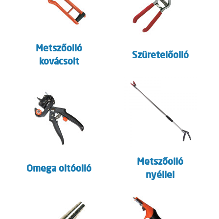
Metszőolló
Szüretelőolló
kovácsolt
Metszőolló
Omega oltóolló
nyéllel