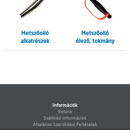
Metszőolló
Metszőolló
alkatrészek
élező, tokmány
Információk
Rólunk
Szállítási információk
Általános Szerződési Feltételek