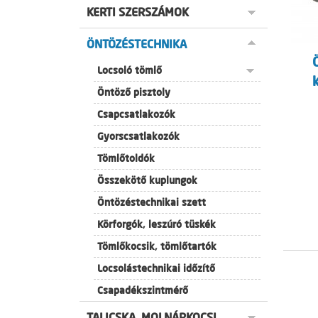
KERTI SZERSZÁMOK
ÖNTÖZÉSTECHNIKA
Locsoló tömlő
Öntöző pisztoly
Csapcsatlakozók
Gyorscsatlakozók
Tömlőtoldók
Összekötő kuplungok
Öntözéstechnikai szett
Körforgók, leszúró tüskék
Tömlőkocsik, tömlőtartók
Locsolástechnikai időzítő
Csapadékszintmérő
TALICSKA, MOLNÁRKOCSI,