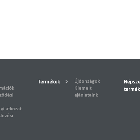
Újdonságok
Termékek
Népsz
rmációk
Kiemelt
termé
ződési
ajánlataink
yilatkozat
dezési