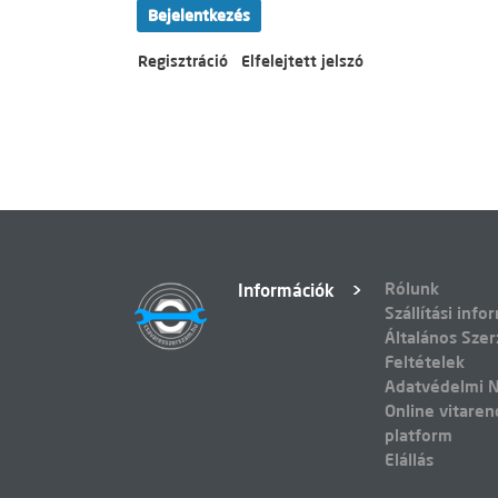
Bejelentkezés
Regisztráció
Elfelejtett jelszó
Rólunk
Információk
Szállítási info
Általános Szer
Feltételek
Adatvédelmi N
Online vitaren
platform
Elállás