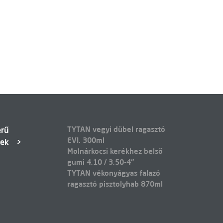
TYTAN vegyi dübel ragasztó
erű
EVI. 300ml
kek
Molnárkocsi kerékhez belső
gumi 4,10 / 3,50-4"
TYTAN vékonyágyas falazó
ragasztó pisztolyhab 870ml