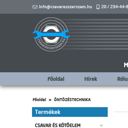
info@csavaresszerszam.hu
20 / 234-44-8
M
Főoldal
Hírek
Ról
Főoldal
ÖNTÖZÉSTECHNIKA
Termékek
CSAVAR ÉS KÖTŐELEM