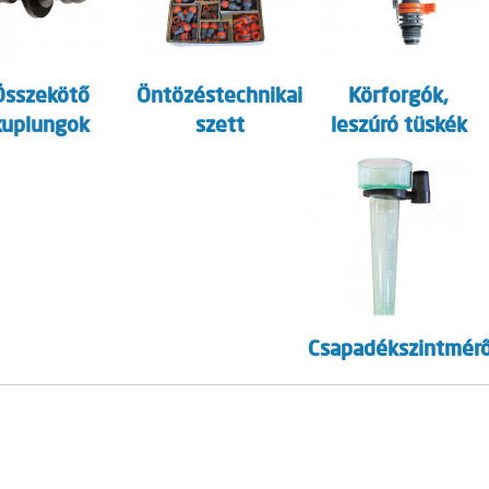
Összekötő
Öntözéstechnikai
Körforgók,
kuplungok
szett
leszúró tüskék
Csapadékszintmér