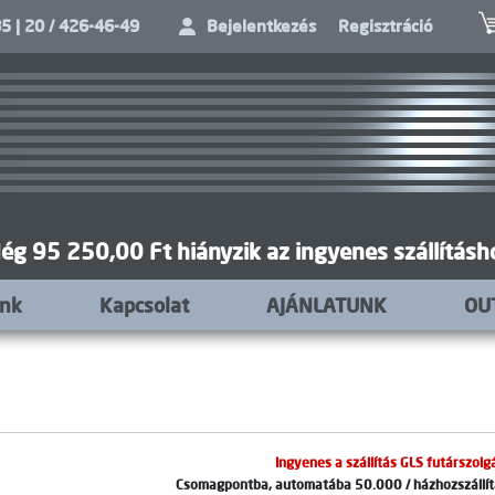
5 | 20 / 426-46-49
Bejelentkezés
Regisztráció
ég 95 250,00 Ft hiányzik az ingyenes szállításh
unk
Kapcsolat
AJÁNLATUNK
OU
Ingyenes a szállítás GLS futárszolgá
Csomagpontba, automatába 50.000 / házhozszállítá