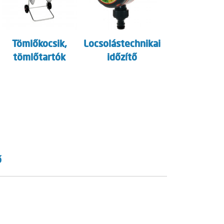
Tömlőkocsik,
Locsolástechnikai
tömlőtartók
időzítő
ő