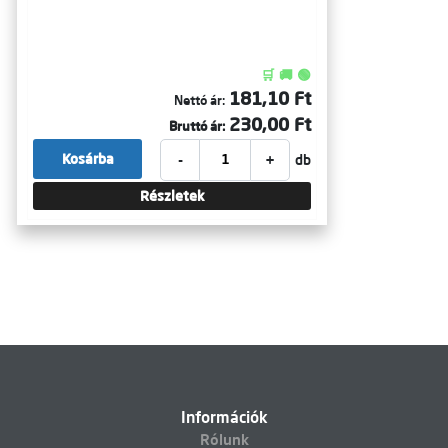
🛒 🚚 🟢
181,10 Ft
Nettó ár:
230,00 Ft
Bruttó ár:
-
+
Kosárba
db
Részletek
Információk
Rólunk