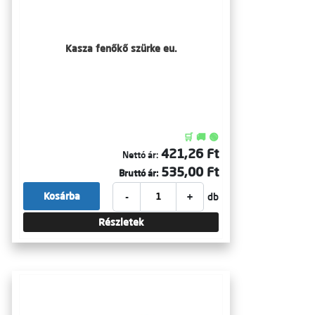
Kasza fenőkő szürke eu.
🛒 🚚 🟢
421,26 Ft
Nettó ár:
535,00 Ft
Bruttó ár:
-
+
Kosárba
db
Részletek