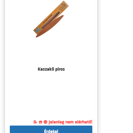
Kaszakő piros
📝 ☎️ 🔴 Jelenleg nem elérhető!
Érdekel