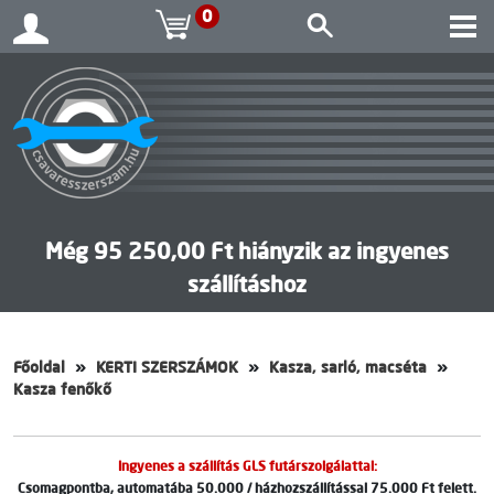
0
Még 95 250,00 Ft hiányzik az ingyenes
szállításhoz
Főoldal
KERTI SZERSZÁMOK
Kasza, sarló, macséta
Kasza fenőkő
Ingyenes a szállítás GLS futárszolgálattal:
Csomagpontba, automatába 50.000 / házhozszállítással 75.000 Ft felett.