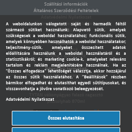
Szállítási információk
Általános Szerződési Feltételek
Adatvédelmi Nyilatkozat
Online vitarendezési platform
A weboldalunkon válogatott saját és harmadik féltől
származó sütiket használunk: Alapvető sütik, amelyek
Elállás
szükségesek a weboldal használatához; funkcionális sütik,
amelyek könnyebben használhatók a weboldal használatakor;
Termékek
teljesítmény-sütik, amelyeket összesített adatok
Újdonságok
előállítására használunk a weboldal használatáról és a
Kiemelt ajánlataink
statisztikákról; és marketing cookie-k, amelyeket releváns
tartalom és reklám megjelenítésére használnak. Ha az
Népszerű termékek
"Összes elfogadása" lehetőséget választja, akkor hozzájárul
TYTAN vegyi dübel ragasztó EVI. 300ml
az összes sütik használatához. A "Beállítások" részben
Molnárkocsi kerékhez belső gumi 4,10 /
bármikor elfogadhat és elutasíthat egyedi sütitípusokat, és
3,50-4"
visszavonhatja a jövőre vonatkozó beleegyezését.
TYTAN vékonyágyas falazó ragasztó
Adatvédelmi Nyilatkozat
pisztolyhab 870ml
Összes elutasítása
Árukereső.hu