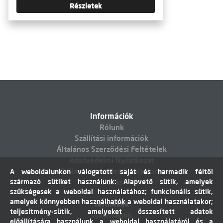
Részletek
Információk
Rólunk
Szállítási információk
Általános Szerződési Feltételek
Adatvédelmi Nyilatkozat
Online vitarendezési platform
A weboldalunkon válogatott saját és harmadik féltől
származó sütiket használunk: Alapvető sütik, amelyek
Elállás
szükségesek a weboldal használatához; funkcionális sütik,
amelyek könnyebben használhatók a weboldal használatakor;
Termékek
teljesítmény-sütik, amelyeket összesített adatok
Újdonságok
előállítására használunk a weboldal használatáról és a