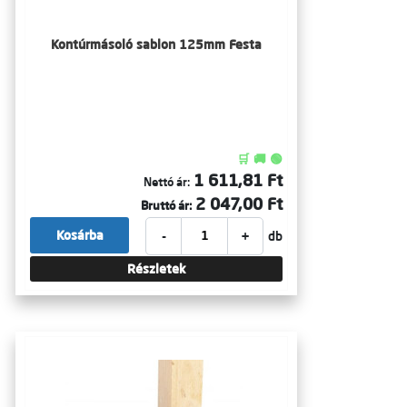
Kontúrmásoló sablon 125mm Festa
🛒 🚚 🟢
1 611,81 Ft
Nettó ár:
2 047,00 Ft
Bruttó ár:
-
+
Kosárba
db
Részletek