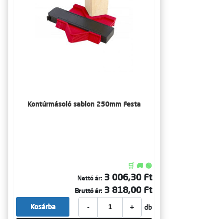
Kontúrmásoló sablon 250mm Festa
🛒 🚚 🟢
3 006,30 Ft
Nettó ár:
3 818,00 Ft
Bruttó ár:
-
+
Kosárba
db