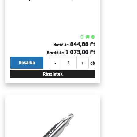
🛒 🚚 🟢
844,88 Ft
Nettó ár:
1 073,00 Ft
Bruttó ár:
-
+
Kosárba
db
Részletek