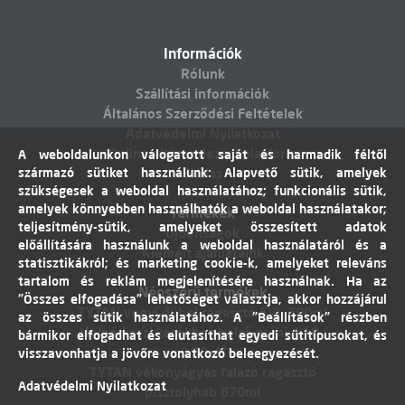
Információk
Rólunk
Szállítási információk
Általános Szerződési Feltételek
Adatvédelmi Nyilatkozat
Online vitarendezési platform
A weboldalunkon válogatott saját és harmadik féltől
származó sütiket használunk: Alapvető sütik, amelyek
Elállás
szükségesek a weboldal használatához; funkcionális sütik,
amelyek könnyebben használhatók a weboldal használatakor;
Termékek
teljesítmény-sütik, amelyeket összesített adatok
Újdonságok
előállítására használunk a weboldal használatáról és a
Kiemelt ajánlataink
statisztikákról; és marketing cookie-k, amelyeket releváns
tartalom és reklám megjelenítésére használnak. Ha az
Népszerű termékek
"Összes elfogadása" lehetőséget választja, akkor hozzájárul
TYTAN vegyi dübel ragasztó EVI. 300ml
az összes sütik használatához. A "Beállítások" részben
Molnárkocsi kerékhez belső gumi 4,10 /
bármikor elfogadhat és elutasíthat egyedi sütitípusokat, és
3,50-4"
visszavonhatja a jövőre vonatkozó beleegyezését.
TYTAN vékonyágyas falazó ragasztó
Adatvédelmi Nyilatkozat
pisztolyhab 870ml