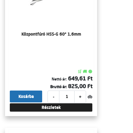
Központfúró HSS-G 60° 1,6mm
🛒 🚚 🟢
649,61 Ft
Nettó ár:
825,00 Ft
Bruttó ár:
-
+
Kosárba
db
Részletek