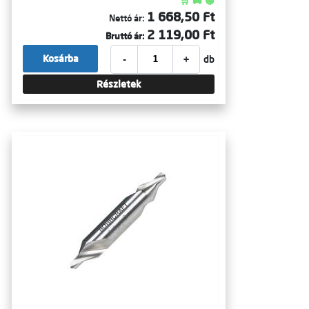
🛒 🚚 🟢
1 668,50 Ft
Nettó ár:
2 119,00 Ft
Bruttó ár:
-
+
Kosárba
db
Részletek