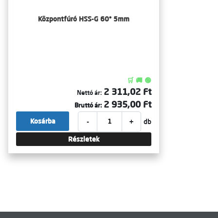
Központfúró HSS-G 60° 5mm
🛒 🚚 🟢
2 311,02 Ft
Nettó ár:
2 935,00 Ft
Bruttó ár:
-
+
Kosárba
db
Részletek