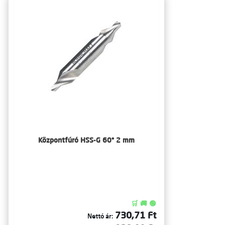
Központfúró HSS-G 60° 2 mm
🛒 🚚 🟢
730,71 Ft
Nettó ár: