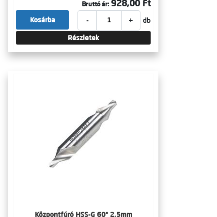
928,00 Ft
Bruttó ár:
-
+
Kosárba
db
Részletek
Központfúró HSS-G 60° 2,5mm