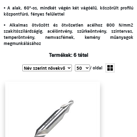
• A alak, 60°-os, mindkét végén két vágóélű, köszörült profilú
központfúró, fényes felülettel
• Alkalmas ötvözött és ötvözetlen acélhoz 800 N/mm2
szakítószilárdságig, acélöntvény, szürkeöntvény, szintervas,
temperöntvény, nemvasfémek, kemény műanyagok
megmunkálásához
Termékek: 6 tétel
/ oldal