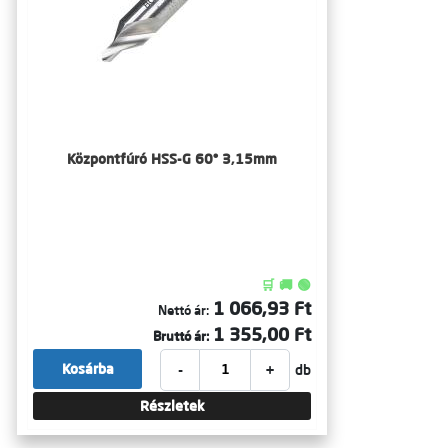
Központfúró HSS-G 60° 3,15mm
🛒 🚚 🟢
1 066,93 Ft
Nettó ár:
1 355,00 Ft
Bruttó ár:
-
+
Kosárba
db
Részletek