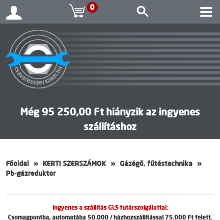
0
Még 95 250,00 Ft hiányzik az ingyenes
szállításhoz
Főoldal
KERTI SZERSZÁMOK
Gázégő, fűtéstechnika
Pb-gázreduktor
Ingyenes a szállítás GLS futárszolgálattal:
Csomagpontba, automatába 50.000 / házhozszállítással 75.000 Ft felett.