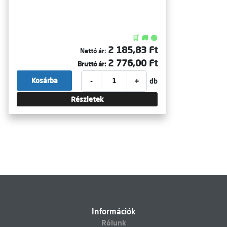
🛒 🚚 🟢
2 185,83 Ft
Nettó ár:
2 776,00 Ft
Bruttó ár:
-
+
Kosárba
db
Részletek
Információk
Rólunk