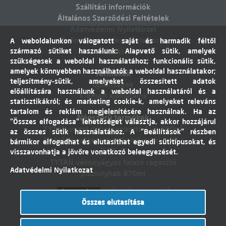
Szállítási információk
Általános Szerződési Feltételek
Adatvédelmi Nyilatkozat
Online vitarendezési platform
A weboldalunkon válogatott saját és harmadik féltől
származó sütiket használunk: Alapvető sütik, amelyek
Elállás
szükségesek a weboldal használatához; funkcionális sütik,
amelyek könnyebben használhatók a weboldal használatakor;
Termékek
teljesítmény-sütik, amelyeket összesített adatok
Újdonságok
előállítására használunk a weboldal használatáról és a
Kiemelt ajánlataink
statisztikákról; és marketing cookie-k, amelyeket releváns
tartalom és reklám megjelenítésére használnak. Ha az
Népszerű termékek
"Összes elfogadása" lehetőséget választja, akkor hozzájárul
TYTAN vegyi dübel ragasztó EVI. 300ml
az összes sütik használatához. A "Beállítások" részben
Molnárkocsi kerékhez belső gumi 4,10 /
bármikor elfogadhat és elutasíthat egyedi sütitípusokat, és
3,50-4"
visszavonhatja a jövőre vonatkozó beleegyezését.
TYTAN vékonyágyas falazó ragasztó
Adatvédelmi Nyilatkozat
pisztolyhab 870ml
Összes elutasítása
Árukereső.hu