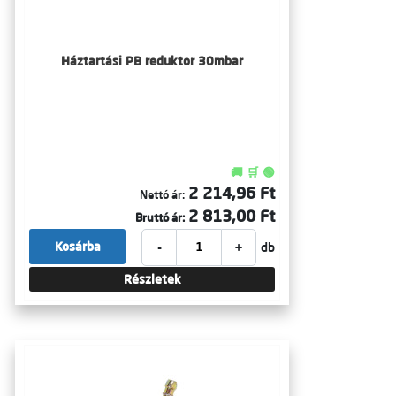
Háztartási PB reduktor 30mbar
🚚 🛒 🟢
2 214,96 Ft
Nettó ár:
2 813,00 Ft
Bruttó ár:
-
+
Kosárba
db
Részletek