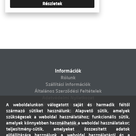
Részletek
Információk
Rólunk
Szállítási információk
Általános Szerződési Feltételek
Adatvédelmi Nyilatkozat
Online vitarendezési platform
A weboldalunkon válogatott saját és harmadik féltől
származó sütiket használunk: Alapvető sütik, amelyek
Elállás
szükségesek a weboldal használatához; funkcionális sütik,
amelyek könnyebben használhatók a weboldal használatakor;
Termékek
teljesítmény-sütik, amelyeket összesített adatok
Újdonságok
előállítására használunk a weboldal használatáról és a