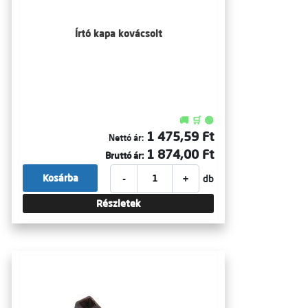
Írtó kapa kovácsolt
🚚 🛒 🟢
1 475,59 Ft
Nettó ár:
1 874,00 Ft
Bruttó ár:
-
+
Kosárba
db
Részletek