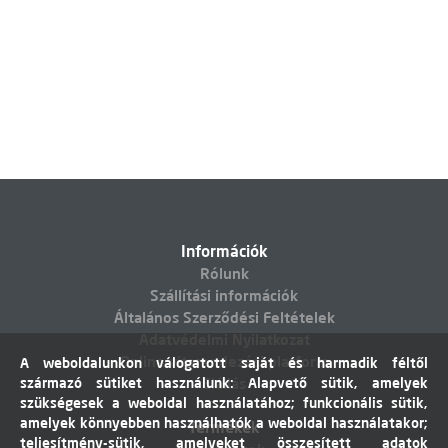
Információk
Rólunk
Szállítási információk
Általános Szerződési Feltételek
Adatvédelmi Nyilatkozat
Online vitarendezési platform
A weboldalunkon válogatott saját és harmadik féltől
származó sütiket használunk: Alapvető sütik, amelyek
Elállás
szükségesek a weboldal használatához; funkcionális sütik,
amelyek könnyebben használhatók a weboldal használatakor;
Termékek
teljesítmény-sütik, amelyeket összesített adatok