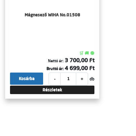
Mágnesező WIHA No.01508
🛒 🚚 🟢
3 700,00 Ft
Nettó ár:
4 699,00 Ft
Bruttó ár:
-
+
Kosárba
db
Részletek