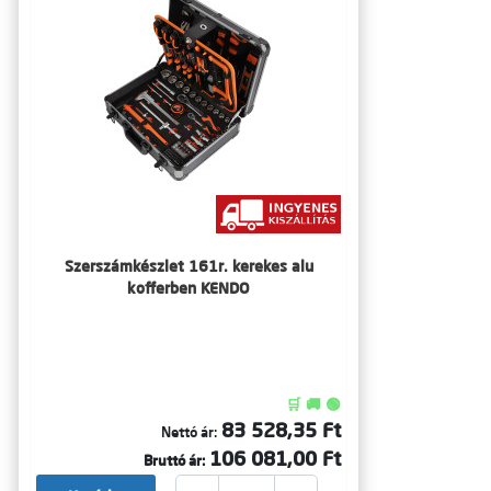
Szerszámkészlet 161r. kerekes alu
kofferben KENDO
🛒 🚚 🟢
83 528,35 Ft
Nettó ár:
106 081,00 Ft
Bruttó ár: