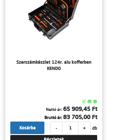
Szerszámkészlet 124r. alu kofferben
KENDO
🛒 🚚 🟢
65 909,45 Ft
Nettó ár:
83 705,00 Ft
Bruttó ár:
-
+
Kosárba
db
Részletek