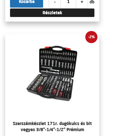
-
+
Kosárba
db
Részletek
-2%
Szerszámkészlet 171r. dugókulcs és bit
vegyes 3/8"-1/4"-1/2" Prémium