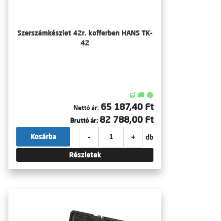
Szerszámkészlet 42r. kofferben HANS TK-
42
🛒 🚚 🟢
65 187,40 Ft
Nettó ár:
82 788,00 Ft
Bruttó ár:
-
+
Kosárba
db
Részletek