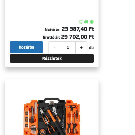
🛒 🚚 🟢
23 387,40 Ft
Nettó ár:
29 702,00 Ft
Bruttó ár:
-
+
Kosárba
db
Részletek