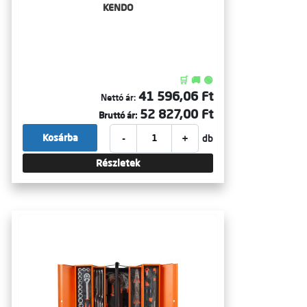
KENDO
🛒 🚚 🟢
41 596,06 Ft
Nettó ár:
52 827,00 Ft
Bruttó ár:
-
+
Kosárba
db
Részletek