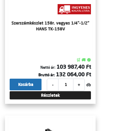
Szerszámkészlet 158r. vegyes 1/4"-1/2"
HANS TK-158V
🛒 🚚 🟢
103 987,40 Ft
Nettó ár:
132 064,00 Ft
Bruttó ár:
-
+
Kosárba
db
Részletek