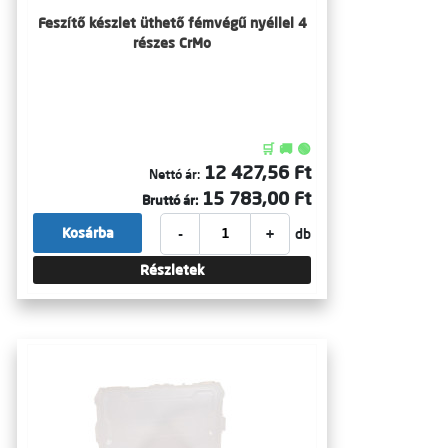
Feszítő készlet üthető fémvégű nyéllel 4
részes CrMo
🛒 🚚 🟢
12 427,56 Ft
Nettó ár:
15 783,00 Ft
Bruttó ár:
-
+
Kosárba
db
Részletek