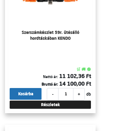
Szerszámkészlet 59r. ütésálló
hordtáskában KENDO
🛒 🚚 🟢
11 102,36 Ft
Nettó ár:
14 100,00 Ft
Bruttó ár:
-
+
Kosárba
db
Részletek