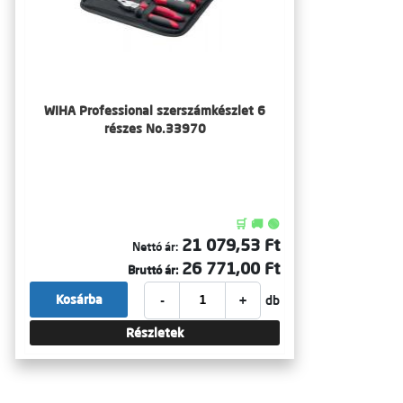
WIHA Professional szerszámkészlet 6
részes No.33970
🛒 🚚 🟢
21 079,53 Ft
Nettó ár:
26 771,00 Ft
Bruttó ár:
-
+
Kosárba
db
Részletek