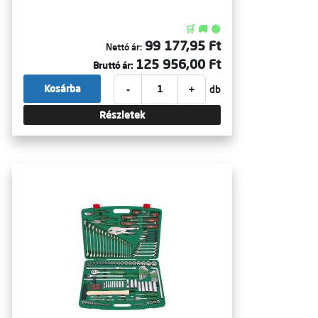
🛒 🚚 🟢
99 177,95 Ft
Nettó ár:
125 956,00 Ft
Bruttó ár:
-
+
Kosárba
db
Részletek