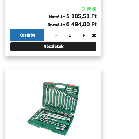
🛒 🚚 🟢
5 105,51 Ft
Nettó ár:
6 484,00 Ft
Bruttó ár:
-
+
Kosárba
db
Részletek