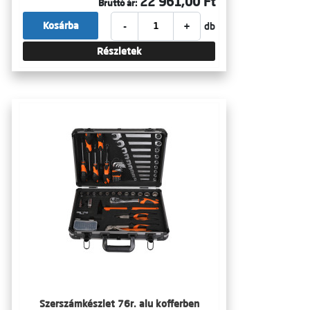
22 961,00 Ft
Bruttó ár:
-
+
Kosárba
db
Részletek
Szerszámkészlet 76r. alu kofferben