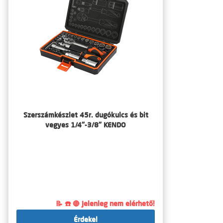
Szerszámkészlet 45r. dugókulcs és bit
vegyes 1/4"-3/8" KENDO
📝 ☎️ 🔴 Jelenleg nem elérhető!
Érdekel