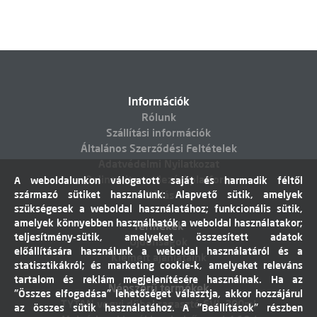
Információk
Rólunk
Szállítási információk
Általános Szerződési Feltételek
Adatvédelmi Nyilatkozat
Online vitarendezési platform
A weboldalunkon válogatott saját és harmadik féltől
származó sütiket használunk: Alapvető sütik, amelyek
Elállás
szükségesek a weboldal használatához; funkcionális sütik,
amelyek könnyebben használhatók a weboldal használatakor;
Termékek
teljesítmény-sütik, amelyeket összesített adatok
Újdonságok
előállítására használunk a weboldal használatáról és a
Kiemelt ajánlataink
statisztikákról; és marketing cookie-k, amelyeket releváns
tartalom és reklám megjelenítésére használnak. Ha az
Népszerű termékek
"Összes elfogadása" lehetőséget választja, akkor hozzájárul
TYTAN vegyi dübel ragasztó EVI. 300ml
az összes sütik használatához. A "Beállítások" részben