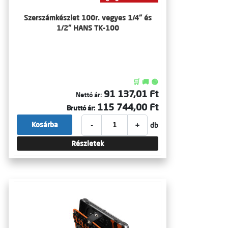
Szerszámkészlet 100r. vegyes 1/4" és
1/2" HANS TK-100
🛒 🚚 🟢
91 137,01 Ft
Nettó ár:
115 744,00 Ft
Bruttó ár:
-
+
Kosárba
db
Részletek