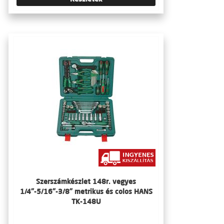
Szerszámkészlet 148r. vegyes
1/4"-5/16"-3/8" metrikus és colos HANS
TK-148U