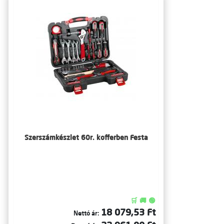
Szerszámkészlet 60r. kofferben Festa
🛒 🚚 🟢
18 079,53 Ft
Nettó ár: