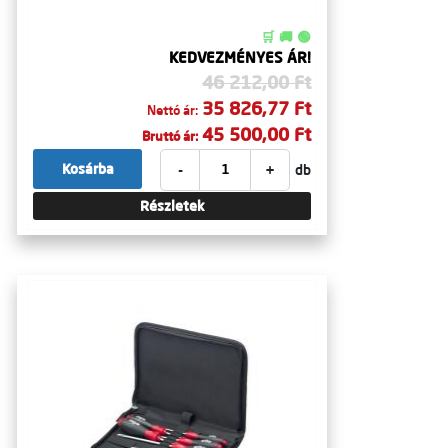
🛒 🚚 🟢
KEDVEZMÉNYES ÁR!
46 212,00 Ft
35 826,77 Ft
Nettó ár:
45 500,00 Ft
Bruttó ár:
-
+
Kosárba
db
Részletek