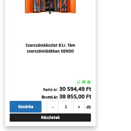
Szerszámkészlet 81r. fém
szerszámládában KENDO
🛒 🚚 🟢
30 594,49 Ft
Nettó ár:
38 855,00 Ft
Bruttó ár:
-
+
Kosárba
db
Részletek