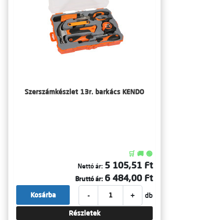
Szerszámkészlet 13r. barkács KENDO
🛒 🚚 🟢
5 105,51 Ft
Nettó ár:
6 484,00 Ft
Bruttó ár:
-
+
Kosárba
db
Részletek