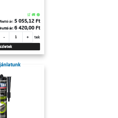
🛒 🚚 🟢
5 055,12 Ft
Nettó ár:
6 420,00 Ft
ruttó ár:
-
+
tek
szletek
jánlatunk