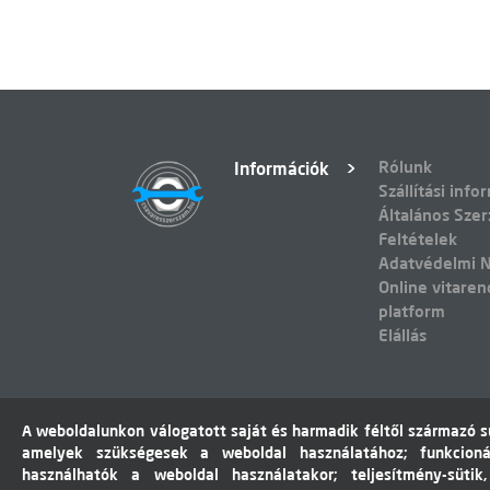
Rólunk
Információk
Szállítási info
Általános Szer
Feltételek
Adatvédelmi N
Online vitaren
platform
Elállás
A weboldalunkon válogatott saját és harmadik féltől származó sü
amelyek szükségesek a weboldal használatához; funkcioná
használhatók a weboldal használatakor; teljesítmény-sütik