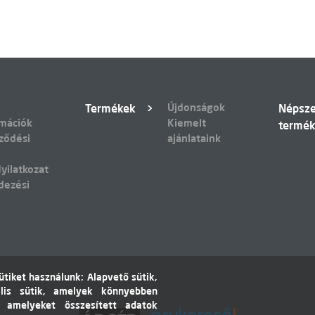
Újdonságok
Termékek
Népsz
rmációk
Kiemelt
termé
ződési
ajánlataink
yilatkozat
dezési
tiket használunk: Alapvető sütik,
lis sütik, amelyek könnyebben
, amelyeket összesített adatok