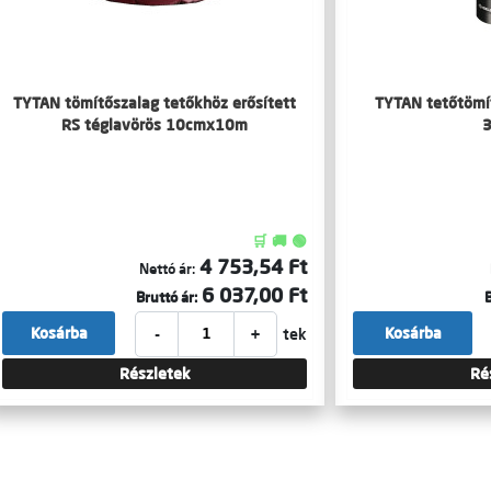
TYTAN tömítőszalag tetőkhöz erősített
TYTAN tetőtömí
RS téglavörös 10cmx10m
🛒 🚚 🟢
4 753,54 Ft
Nettó ár:
6 037,00 Ft
Bruttó ár:
B
-
+
Kosárba
Kosárba
tek
Részletek
Ré