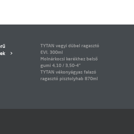
TYTAN vegyi dübel ragasztó
erű
EVI. 300ml
kek
Molnárkocsi kerékhez belső
gumi 4,10 / 3,50-4"
TYTAN vékonyágyas falazó
ragasztó pisztolyhab 870ml