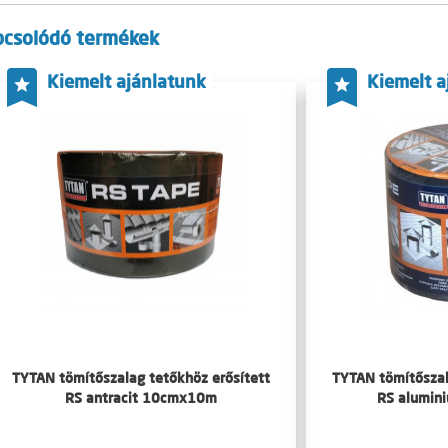
pcsolódó termékek
Kiemelt ajánlatunk
Kiemelt a
TYTAN tömítőszalag tetőkhöz erősített
TYTAN tömítőszal
RS antracit 10cmx10m
RS alumi