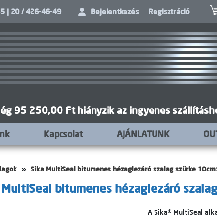
5 | 20 / 426-46-49
Bejelentkezés
Regisztráció
ég 95 250,00 Ft hiányzik az ingyenes szállításh
unk
Kapcsolat
AJÁNLATUNK
OU
alagok
Sika MultiSeal bitumenes hézaglezáró szalag szürke 10cm
 MultiSeal bitumenes hézaglezáró szala
A Sika® MultiSeal alk