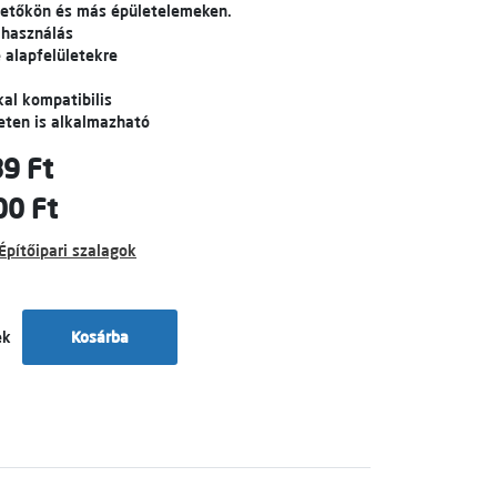
 tetőkön és más épületelemeken.
lhasználás
e alapfelületekre
al kompatibilis
eten is alkalmazható
9 Ft
00 Ft
Építőipari szalagok
ek
Kosárba