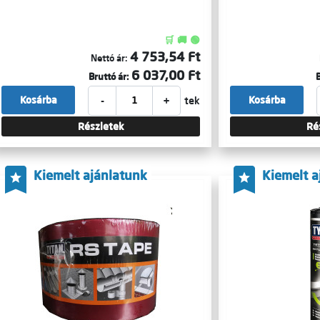
🛒 🚚 🟢
4 753,54 Ft
Nettó ár:
6 037,00 Ft
Bruttó ár:
B
-
+
Kosárba
Kosárba
tek
Részletek
Ré
Kiemelt ajánlatunk
Kiemelt a