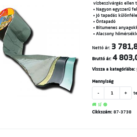
vízbeszivárgás ellen
▪ Nagyon egyszerű fe
▪ Jó tapadás különfél
▪ Öntapadó
▪ Bitumenes anyagokk
▪ Alacsony hőmérsékl
3 781,8
Nettó ár:
4 803,
Bruttó ár:
Vissza a kategóriába:
Mennyiség
-
+
t
🚚 🛒 🟢
Cikkszám:
87-3738