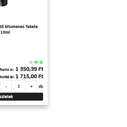
tő bitumenes fekete
310ml
🛒 🚚 🟢
1 350,39 Ft
Nettó ár:
1 715,00 Ft
ruttó ár:
-
+
db
szletek