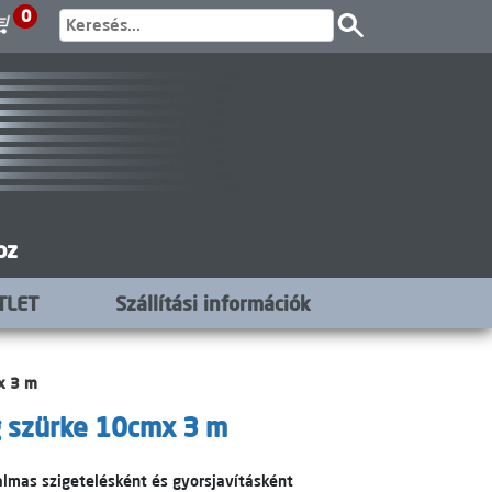
0
oz
TLET
Szállítási információk
x 3 m
g szürke 10cmx 3 m
almas szigetelésként és gyorsjavításként