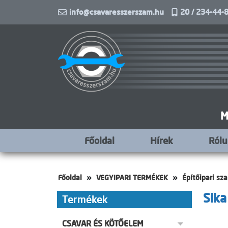
info@csavaresszerszam.hu
20 / 234-44-8
M
Főoldal
Hírek
Ról
Főoldal
VEGYIPARI TERMÉKEK
Építőipari sz
Sika
Termékek
CSAVAR ÉS KÖTŐELEM