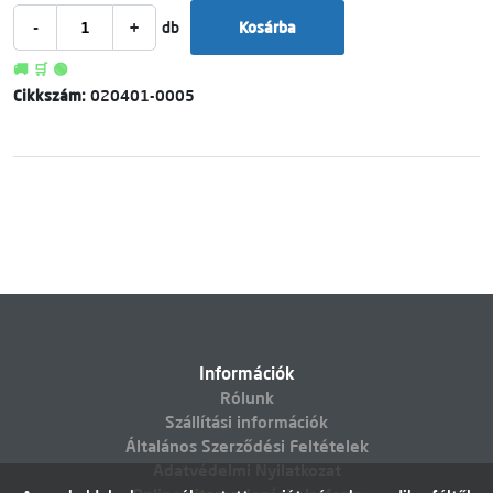
-
+
db
Kosárba
🚚 🛒 🟢
Cikkszám:
020401-0005
Információk
Rólunk
Szállítási információk
Általános Szerződési Feltételek
Adatvédelmi Nyilatkozat