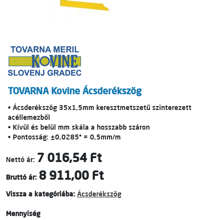
TOVARNA Kovine Ácsderékszög
• Ácsderékszög 35x1,5mm keresztmetszetű szinterezett
acéllemezből
• Kívül és belül mm skála a hosszabb száron
• Pontosság: ±0,0285° = 0,5mm/m
7 016,54 Ft
Nettó ár:
8 911,00 Ft
Bruttó ár:
Vissza a kategóriába:
Ácsderékszög
Mennyiség