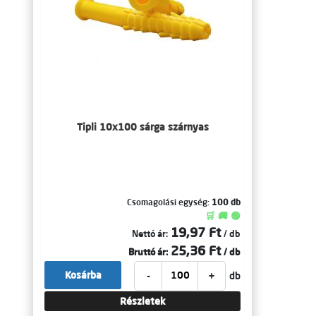
Tipli 10x100 sárga szárnyas
Csomagolási egység:
100 db
🛒 🚚 🟢
19,97 Ft
Nettó ár:
/ db
25,36 Ft
Bruttó ár:
/ db
-
+
Kosárba
db
Részletek