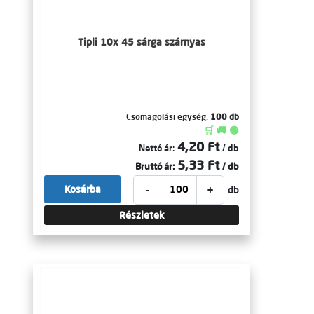
Tipli 10x 45 sárga szárnyas
Csomagolási egység:
100 db
🛒 🚚 🟢
4,20 Ft
Nettó ár:
/ db
5,33 Ft
Bruttó ár:
/ db
-
+
Kosárba
db
Részletek