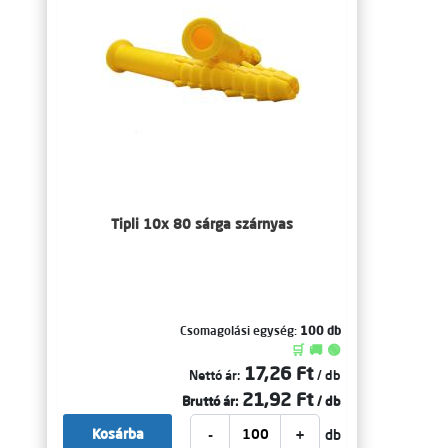
Tipli 10x 80 sárga szárnyas
Csomagolási egység:
100 db
🛒 🚚 🟢
17,26 Ft
Nettó ár:
/ db
21,92 Ft
Bruttó ár:
/ db
-
+
Kosárba
db