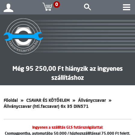
0
Még 95 250,00 Ft hiányzik az ingyenes
szállításhoz
Főoldal
CSAVAR ÉS KÖTŐELEM
Állványcsavar
Állványcsavar (htl.facsavar) 6x 35 DIN571
Ingyenes a szállítás GLS futárszolgálattal:
Csomagpontba, automatába 50.000 / házhozszállítással 75.000 Ft felett.