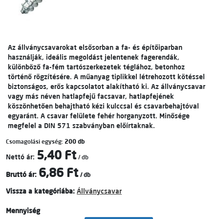
Az állványcsavarokat elsősorban a fa- és építőiparban
használják, ideális megoldást jelentenek fagerendák,
különböző fa-fém tartószerkezetek téglához, betonhoz
történő rögzítésére. A műanyag tiplikkel létrehozott kötéssel
biztonságos, erős kapcsolatot alakítható ki. Az állványcsavar
vagy más néven hatlapfejű facsavar, hatlapfejének
köszönhetően behajtható kézi kulccsal és csavarbehajtóval
egyaránt. A csavar felülete fehér horganyzott. Minősége
megfelel a DIN 571 szabványban előírtaknak.
Csomagolási egység:
200 db
5,40 Ft
Nettó ár:
/ db
6,86 Ft
Bruttó ár:
/ db
Vissza a kategóriába:
Állványcsavar
Mennyiség