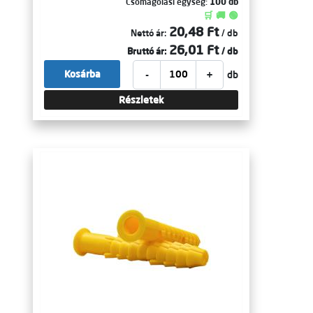
Csomagolási egység:
100 db
🛒 🚚 🟢
20,48 Ft
Nettó ár:
/ db
26,01 Ft
Bruttó ár:
/ db
-
+
Kosárba
db
Részletek