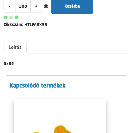
-
+
db
Kosárba
🚚 🛒 🟢
Cikkszám:
HTLFA6X35
Leírás
6x35
Kapcsolódó termékek