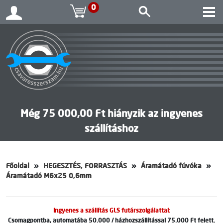
0
Még 75 000,00 Ft hiányzik az ingyenes
szállításhoz
Főoldal
HEGESZTÉS, FORRASZTÁS
Áramátadó fúvóka
Áramátadó M6x25 0,6mm
Ingyenes a szállítás GLS futárszolgálattal:
Csomagpontba, automatába 50.000 / házhozszállítással 75.000 Ft felett.