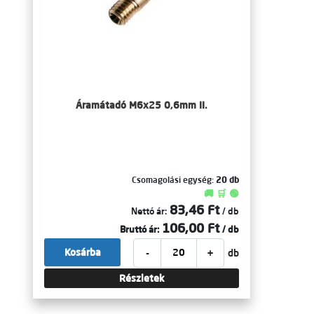
Áramátadó M6x25 0,6mm II.
Csomagolási egység:
20 db
🚚 🛒 🟢
83,46 Ft
Nettó ár:
/ db
106,00 Ft
Bruttó ár:
/ db
-
+
Kosárba
db
Részletek