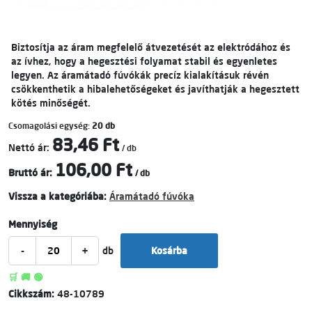
Biztosítja az áram megfelelő átvezetését az elektródához és
az ívhez, hogy a hegesztési folyamat stabil és egyenletes
legyen. Az áramátadó fúvókák precíz kialakításuk révén
csökkenthetik a hibalehetőségeket és javíthatják a hegesztett
kötés minőségét.
Csomagolási egység:
20 db
83,46 Ft
Nettó ár:
/ db
106,00 Ft
Bruttó ár:
/ db
Vissza a kategóriába:
Áramátadó fúvóka
Mennyiség
-
+
db
Kosárba
🛒 🚚 🟢
Cikkszám:
48-10789