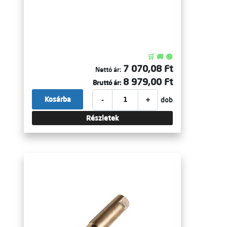
🛒 🚚 🟢
7 070,08 Ft
Nettó ár:
8 979,00 Ft
Bruttó ár:
-
+
Kosárba
dob
Részletek