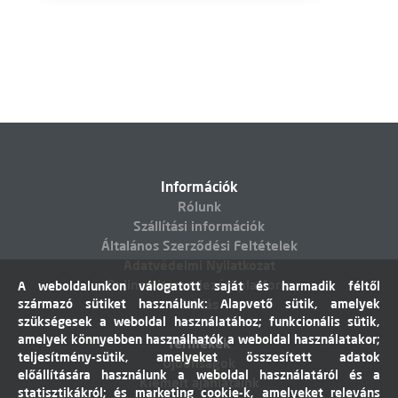
Információk
Rólunk
Szállítási információk
Általános Szerződési Feltételek
Adatvédelmi Nyilatkozat
Online vitarendezési platform
A weboldalunkon válogatott saját és harmadik féltől
származó sütiket használunk: Alapvető sütik, amelyek
Elállás
szükségesek a weboldal használatához; funkcionális sütik,
amelyek könnyebben használhatók a weboldal használatakor;
Termékek
teljesítmény-sütik, amelyeket összesített adatok
Újdonságok
előállítására használunk a weboldal használatáról és a
Kiemelt ajánlataink
statisztikákról; és marketing cookie-k, amelyeket releváns