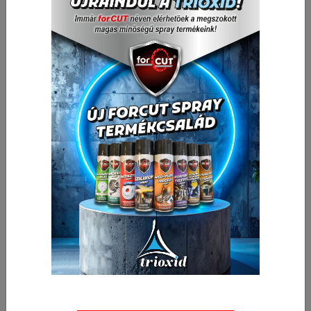
• Mélységhatároló-gyűrűvel szerelt
1 124,41 Ft
Nettó ár:
1 428,00 Ft
Bruttó ár:
Vissza a kategóriába:
Bit hegyek
Mennyiség
-
+
cs
Kosárba
🛒 🚚 🟢
Cikkszám:
040303-0407