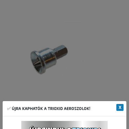
X
✅ ÚJRA KAPHATÓK A TRIOXID AEROSZOLOK!
Bit hegy mélységhatároló gyűrűvel