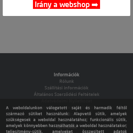
Irány a webshop ➡️
Információk
Rólunk
Szállítási információk
Általános Szerződési Feltételek
Adatvédelmi Nyilatkozat
Online vitarendezési platform
A weboldalunkon válogatott saját és harmadik féltől
származó sütiket használunk: Alapvető sütik, amelyek
Elállás
szükségesek a weboldal használatához; funkcionális sütik,
amelyek könnyebben használhatók a weboldal használatakor;
Termékek
teljesítmény-sütik, amelyeket összesített adatok