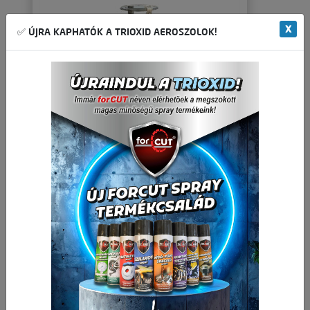
X
✅ ÚJRA KAPHATÓK A TRIOXID AEROSZOLOK!
Camping lámpa piezo gyújtóval
🛒 🚚 🟢
6 733,07 Ft
Nettó ár:
8 551,00 Ft
Bruttó ár: