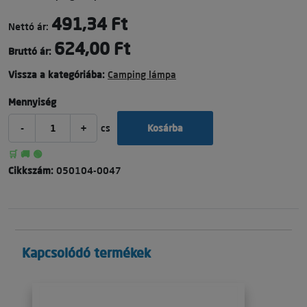
491,34 Ft
Nettó ár:
624,00 Ft
Bruttó ár:
Vissza a kategóriába:
Camping lámpa
Mennyiség
-
+
cs
Kosárba
🛒 🚚 🟢
Cikkszám:
050104-0047
Kapcsolódó termékek