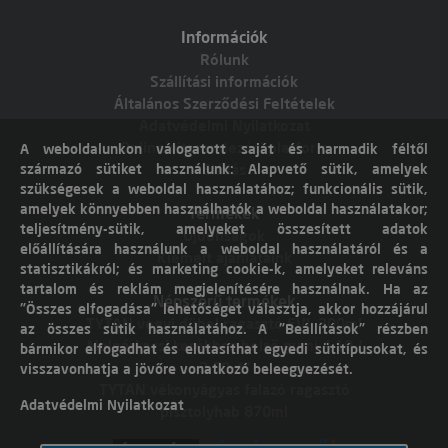
Információk
Rólunk
Szállítási információk
Általános Szerződési Feltételek
Adatvédelmi Nyilatkozat
Online vitarendezési platform
A weboldalunkon válogatott saját és harmadik féltől
származó sütiket használunk: Alapvető sütik, amelyek
Elállás
szükségesek a weboldal használatához; funkcionális sütik,
amelyek könnyebben használhatók a weboldal használatakor;
Termékek
teljesítmény-sütik, amelyeket összesített adatok
Újdonságok
előállítására használunk a weboldal használatáról és a
Kiemelt ajánlataink
statisztikákról; és marketing cookie-k, amelyeket releváns
tartalom és reklám megjelenítésére használnak. Ha az
Népszerű termékek
"Összes elfogadása" lehetőséget választja, akkor hozzájárul
TYTAN vegyi dübel ragasztó EVI. 300ml
az összes sütik használatához. A "Beállítások" részben
Molnárkocsi kerékhez belső gumi 4,10 /
bármikor elfogadhat és elutasíthat egyedi sütitípusokat, és
3,50-4"
visszavonhatja a jövőre vonatkozó beleegyezését.
TYTAN vékonyágyas falazó ragasztó
Adatvédelmi Nyilatkozat
pisztolyhab 870ml