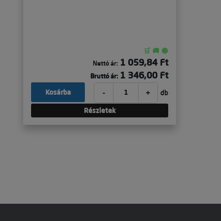
🛒 🚚 🟢
1 059,84 Ft
Nettó ár:
1 346,00 Ft
Bruttó ár:
-
+
Kosárba
db
Részletek