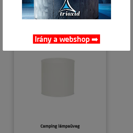
-
+
Kosárba
db
Részletek
Irány a webshop ➡️
Camping lámpaüveg