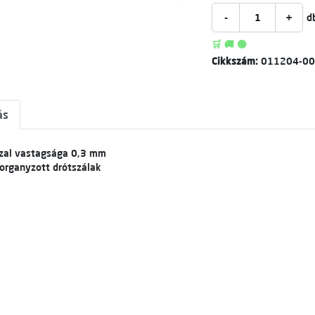
-
+
d
🛒 🚚 🟢
Cikkszám:
011204-0
ás
uzal vastagsága 0,3 mm
organyzott drótszálak