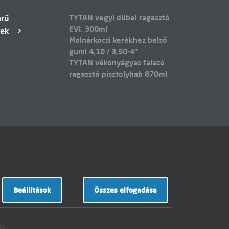
TYTAN vegyi dübel ragasztó
erű
EVI. 300ml
kek
Molnárkocsi kerékhez belső
gumi 4,10 / 3,50-4"
TYTAN vékonyágyas falazó
ragasztó pisztolyhab 870ml
Beállítások
Összes elfogadása
ft.