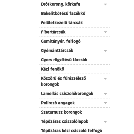
Drótkorong, körkefe
Bakelitkötésű fazékkő
Felületkezelő tárcsák
Fíbertárcsák
Gumitányér, felfogó
Gyémánttárcsák
Gyors rögzítésű tárcsák
Kézi fenőkő
Köszörű és fűrészélező
korongok
Lamellás csiszolókorongok
Polírozó anyagok
Szaturnusz korongok
Tépőzáras csiszolólapok
Tépőzáras kézi csiszoló felfogó