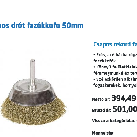
pos drót fazékkefe 50mm
Csapos rekord f
• Erős, acélházba rög
fazékkefék
• Könnyű felületkialak
fémmegmunkálás ter
• Széleskörűen alkalm
fogaskerekek, hornyok
394,49
Nettó ár:
501,00
Bruttó ár:
Vissza a kategóriába:
Mennyiség