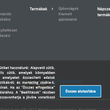
Újdonságok
Termékek
Népsz
rmációk
Kiemelt
termé
ződési
ajánlataink
yilatkozat
dezési
tiket használunk: Alapvető sütik,
lis sütik, amelyek könnyebben
, amelyeket összesített adatok
ztikákról; és marketing cookie-k,
álnak. Ha az "Összes elfogadása"
Árukereső.hu
Összes elutasítása
álatához. A "Beállítások" részben
isszavonhatja a jövőre vonatkozó
 Dobó Trade Kft 2017. Minden jog fenntartva. Készítette:
I.T.C. K