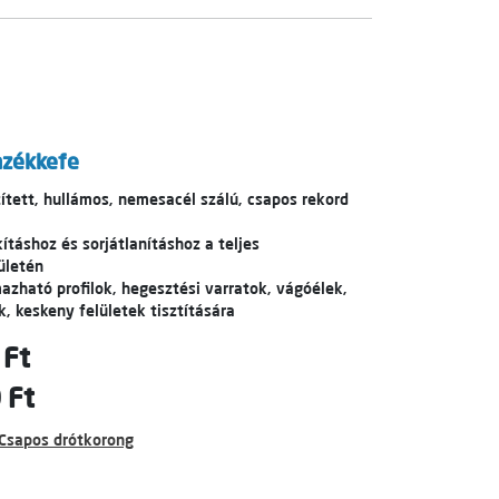
azékkefe
zített, hullámos, nemesacél szálú, csapos rekord
ításhoz és sorjátlanításhoz a teljes
ületén
azható profilok, hegesztési varratok, vágóélek,
, keskeny felületek tisztítására
 Ft
 Ft
Csapos drótkorong