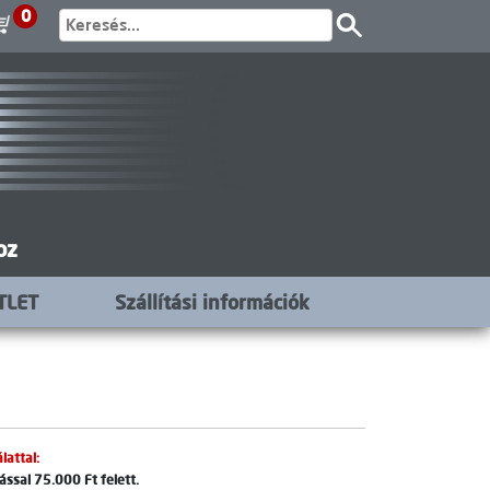
0
oz
TLET
Szállítási információk
lattal:
ssal 75.000 Ft felett.