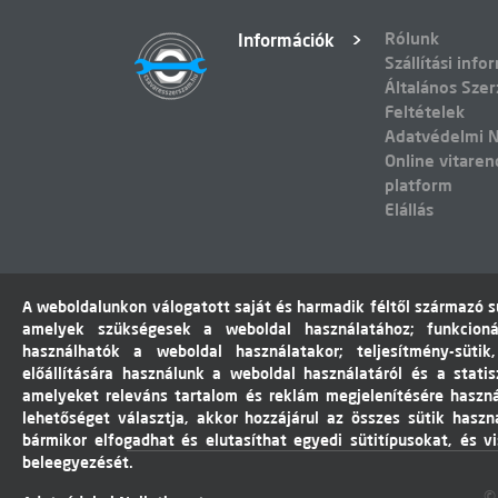
Rólunk
Információk
Szállítási info
Általános Szer
Feltételek
Adatvédelmi N
Online vitaren
platform
Elállás
A weboldalunkon válogatott saját és harmadik féltől származó sü
amelyek szükségesek a weboldal használatához; funkcioná
használhatók a weboldal használatakor; teljesítmény-sütik
előállítására használunk a weboldal használatáról és a statis
amelyeket releváns tartalom és reklám megjelenítésére haszn
lehetőséget választja, akkor hozzájárul az összes sütik haszn
bármikor elfogadhat és elutasíthat egyedi sütitípusokat, és v
beleegyezését.
©