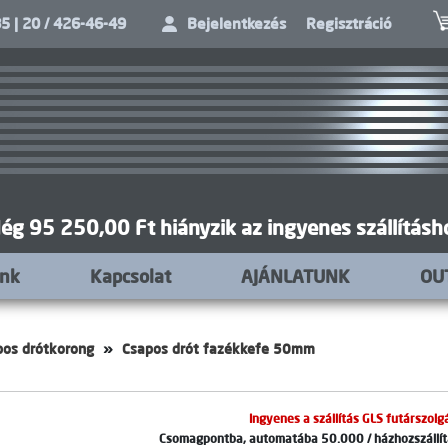
5 | 20 / 426-46-49
Bejelentkezés
Regisztráció
ég 95 250,00 Ft hiányzik az ingyenes szállításh
unk
Kapcsolat
AJÁNLATUNK
OU
pos drótkorong
Csapos drót fazékkefe 50mm
Ingyenes a szállítás GLS futárszolgá
Csomagpontba, automatába 50.000 / házhozszállítá