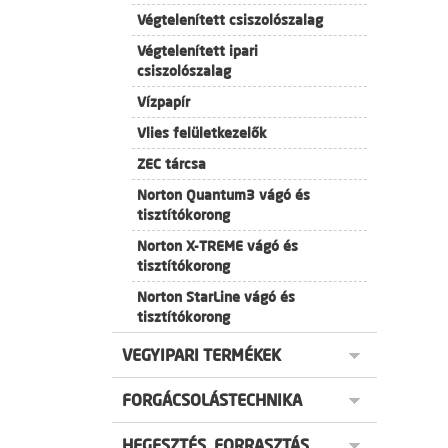
Végtelenített csiszolószalag
Végtelenített ipari
csiszolószalag
Vízpapír
Vlies felületkezelők
ZEC tárcsa
Norton Quantum3 vágó és
tisztítókorong
Norton X-TREME vágó és
tisztítókorong
Norton StarLine vágó és
tisztítókorong
VEGYIPARI TERMÉKEK
FORGÁCSOLÁSTECHNIKA
HEGESZTÉS, FORRASZTÁS