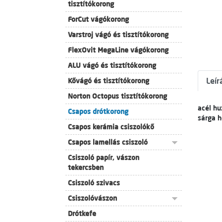
tisztítókorong
ForCut vágókorong
Varstroj vágó és tisztítókorong
FlexOvit MegaLine vágókorong
ALU vágó és tisztítókorong
Leír
Kővágó és tisztítókorong
Norton Octopus tisztítókorong
acél h
Csapos drótkorong
sárga h
Csapos kerámia csiszolókő
Csapos lamellás csiszoló
Csiszoló papír, vászon
tekercsben
Csiszoló szivacs
Csiszolóvászon
Drótkefe