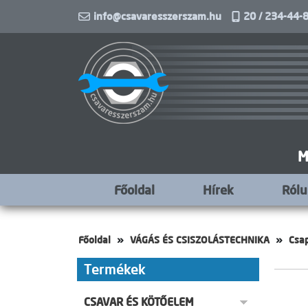
info@csavaresszerszam.hu
20 / 234-44-8
M
Főoldal
Hírek
Ról
Főoldal
VÁGÁS ÉS CSISZOLÁSTECHNIKA
Csa
Termékek
CSAVAR ÉS KÖTŐELEM