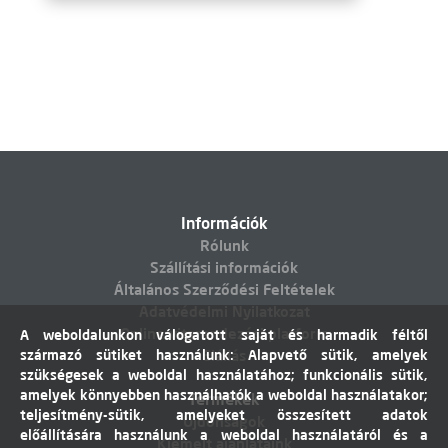
Információk
Rólunk
Szállítási információk
Általános Szerződési Feltételek
Adatvédelmi Nyilatkozat
Online vitarendezési platform
A weboldalunkon válogatott saját és harmadik féltől
származó sütiket használunk: Alapvető sütik, amelyek
Elállás
szükségesek a weboldal használatához; funkcionális sütik,
amelyek könnyebben használhatók a weboldal használatakor;
Termékek
teljesítmény-sütik, amelyeket összesített adatok
Újdonságok
előállítására használunk a weboldal használatáról és a
Kiemelt ajánlataink