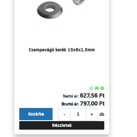
Csempevágó kerék 15x6x1,5mm
🛒 🚚 🟢
627,56 Ft
Nettó ár:
797,00 Ft
Bruttó ár:
-
+
Kosárba
db
Részletek