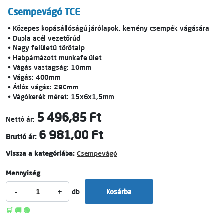
Csempevágó TCE
• Közepes kopásállóságú járólapok, kemény csempék vágására
• Dupla acél vezetőrúd
• Nagy felületű törőtalp
• Habpárnázott munkafelület
• Vágás vastagság: 10mm
• Vágás: 400mm
• Átlós vágás: 280mm
• Vágókerék méret: 15x6x1,5mm
5 496,85 Ft
Nettó ár:
6 981,00 Ft
Bruttó ár:
Vissza a kategóriába:
Csempevágó
Mennyiség
-
+
db
Kosárba
🛒 🚚 🟢