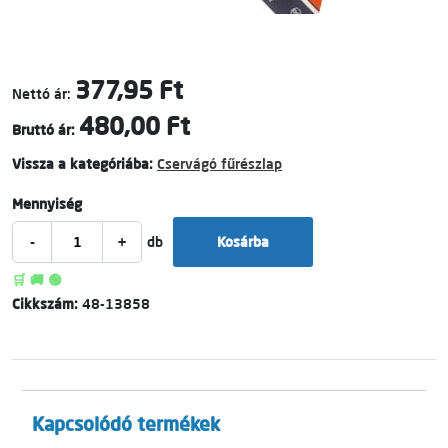
377,95 Ft
Nettó ár:
480,00 Ft
Bruttó ár:
Vissza a kategóriába:
Cservágó fűrészlap
Mennyiség
-
+
db
Kosárba
🛒 🚚 🟢
Cikkszám:
48-13858
Kapcsolódó termékek