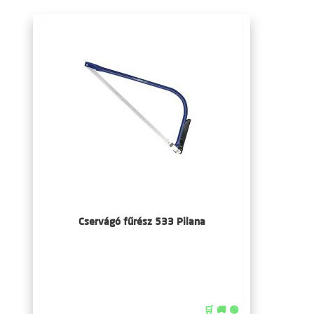
Cservágó fűrész 533 Pilana
🛒 🚚 🟢