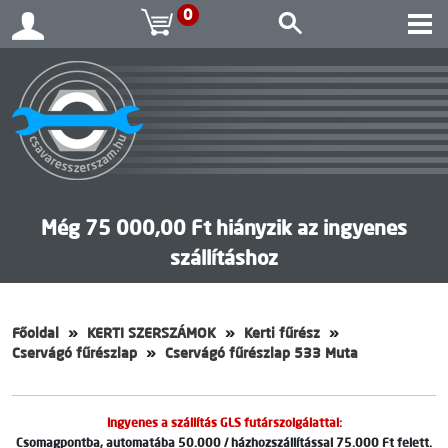
0
Még 75 000,00 Ft hiányzik az ingyenes
szállításhoz
Főoldal
KERTI SZERSZÁMOK
Kerti fűrész
Cservágó fűrészlap
Cservágó fűrészlap 533 Muta
Ingyenes a szállítás GLS futárszolgálattal:
Csomagpontba, automatába 50.000 / házhozszállítással 75.000 Ft felett.