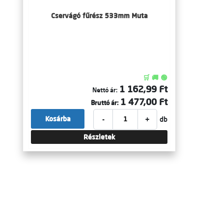
Cservágó fűrész 533mm Muta
🛒 🚚 🟢
1 162,99 Ft
Nettó ár:
1 477,00 Ft
Bruttó ár:
-
+
Kosárba
db
Részletek