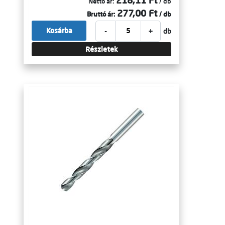
218,11 Ft
Nettó ár:
/ db
277,00 Ft
Bruttó ár:
/ db
-
+
Kosárba
db
Részletek