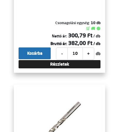
Csomagolási egység:
10 db
🛒 🚚 🟢
300,79 Ft
Nettó ár:
/ db
382,00 Ft
Bruttó ár:
/ db
-
+
Kosárba
db
Részletek