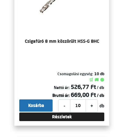
Csigafúró 8 mm köszörült HSS-G BHC
Csomagolási egység:
10 db
🛒 🚚 🟢
526,77 Ft
Nettó ár:
/ db
669,00 Ft
Bruttó ár:
/ db
-
+
Kosárba
db
Részletek