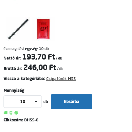
Csomagolási egység:
10 db
193,70 Ft
Nettó ár:
/ db
246,00 Ft
Bruttó ár:
/ db
Vissza a kategóriába:
Csigafúrók HSS
Mennyiség
-
+
db
Kosárba
🚚 🛒 🟢
Cikkszám:
BHSS-8