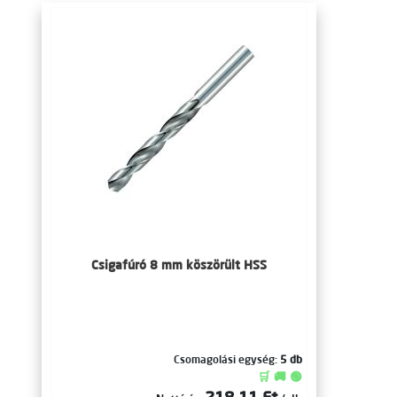
Csigafúró 8 mm köszörült HSS
Csomagolási egység:
5 db
🛒 🚚 🟢