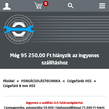
0
Még 95 250,00 Ft hiányzik az ingyenes
szállításhoz
Főoldal
FORGÁCSOLÁSTECHNIKA
Csigafúrók HSS
Csigafúró 8 mm HSS
Ingyenes a szállítás GLS futárszolgálattal:
Csomagpontba, automatába 50.000 / házhozszállítással 75.000 Ft felett.