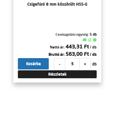
Csigafúró 8 mm köszörült HSS-G
Csomagolási egység:
5 db
🚚 🛒 🟢
443,31 Ft
Nettó ár:
/ db
563,00 Ft
Bruttó ár:
/ db
-
+
Kosárba
db
Részletek