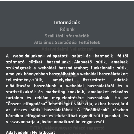
Információk
Rólunk
Szállítási információk
Általános Szerződési Feltételek
Adatvédelmi Nyilatkozat
Online vitarendezési platform
A weboldalunkon válogatott saját és harmadik féltől
származó sütiket használunk: Alapvető sütik, amelyek
Elállás
szükségesek a weboldal használatához; funkcionális sütik,
amelyek könnyebben használhatók a weboldal használatakor;
Termékek
teljesítmény-sütik, amelyeket összesített adatok
Újdonságok
előállítására használunk a weboldal használatáról és a
Kiemelt ajánlataink
statisztikákról; és marketing cookie-k, amelyeket releváns
tartalom és reklám megjelenítésére használnak. Ha az
Népszerű termékek
"Összes elfogadása" lehetőséget választja, akkor hozzájárul
TYTAN vegyi dübel ragasztó EVI. 300ml
az összes sütik használatához. A "Beállítások" részben
Molnárkocsi kerékhez belső gumi 4,10 /
bármikor elfogadhat és elutasíthat egyedi sütitípusokat, és
3,50-4"
visszavonhatja a jövőre vonatkozó beleegyezését.
TYTAN vékonyágyas falazó ragasztó
Adatvédelmi Nyilatkozat