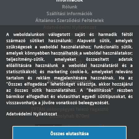
Rólunk
Szállítási információk
Általános Szerződési Feltételek
Adatvédelmi Nyilatkozat
Online vitarendezési platform
A weboldalunkon válogatott saját és harmadik féltől
származó sütiket használunk: Alapvető sütik, amelyek
Elállás
szükségesek a weboldal használatához; funkcionális sütik,
amelyek könnyebben használhatók a weboldal használatakor;
Termékek
teljesítmény-sütik, amelyeket összesített adatok
Újdonságok
előállítására használunk a weboldal használatáról és a
Kiemelt ajánlataink
statisztikákról; és marketing cookie-k, amelyeket releváns
tartalom és reklám megjelenítésére használnak. Ha az
Népszerű termékek
"Összes elfogadása" lehetőséget választja, akkor hozzájárul
TYTAN vegyi dübel ragasztó EVI. 300ml
az összes sütik használatához. A "Beállítások" részben
Molnárkocsi kerékhez belső gumi 4,10 /
bármikor elfogadhat és elutasíthat egyedi sütitípusokat, és
3,50-4"
visszavonhatja a jövőre vonatkozó beleegyezését.
TYTAN vékonyágyas falazó ragasztó
Adatvédelmi Nyilatkozat
pisztolyhab 870ml
Összes elutasítása
Árukereső.hu