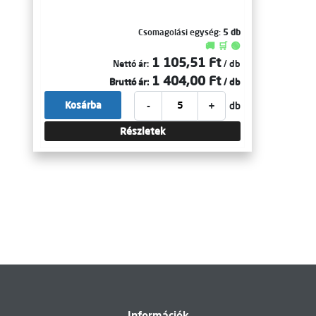
Csomagolási egység:
5 db
🚚 🛒 🟢
1 105,51 Ft
Nettó ár:
/ db
1 404,00 Ft
Bruttó ár:
/ db
-
+
Kosárba
db
Részletek
Információk