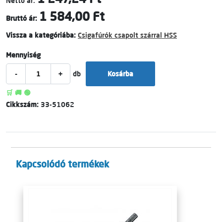
Nettó ár:
1 584,00 Ft
Bruttó ár:
Vissza a kategóriába:
Csigafúrók csapolt szárral HSS
Mennyiség
-
+
db
Kosárba
🛒 🚚 🟢
Cikkszám:
33-51062
Kapcsolódó termékek