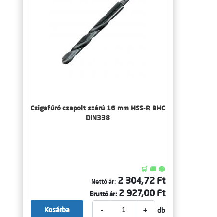
Csigafúró csapolt szárú 16 mm HSS-R BHC
DIN338
🛒 🚚 🟢
2 304,72 Ft
Nettó ár:
2 927,00 Ft
Bruttó ár:
-
+
Kosárba
db