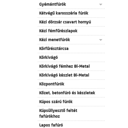
Gyémántfúrók
Kétvégű karosszéria fúrók
Kézi dörzsár csavart hornyú
Kézi fémfűrészlapok
Kézi menetfúrók
Körfűrésztárcsa
Körkivágó
Körkivágó fémhez Bi-Metal
Körkivágó készlet Bi-Metal
Központfúrók
Kőzet, betonfúró és készletek
Kúpos szárú fúrók
Kúpsüllyesztő feltét
fafúrókhoz
Lapos fafúró