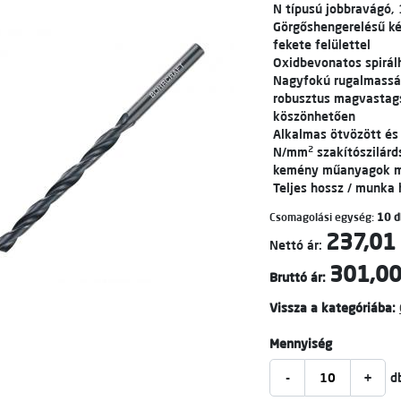
N típusú jobbravágó,
Görgőshengerelésű kéts
fekete felülettel
Oxidbevonatos spirál
Nagyfokú rugalmasság
robusztus magvasta
köszönhetően
Alkalmas ötvözött és
2
N/mm
szakítószilár
kemény műanyagok 
Teljes hossz / munka
Csomagolási egység:
10 d
237,01 
Nettó ár:
301,00
Bruttó ár:
Vissza a kategóriába:
Mennyiség
-
+
d