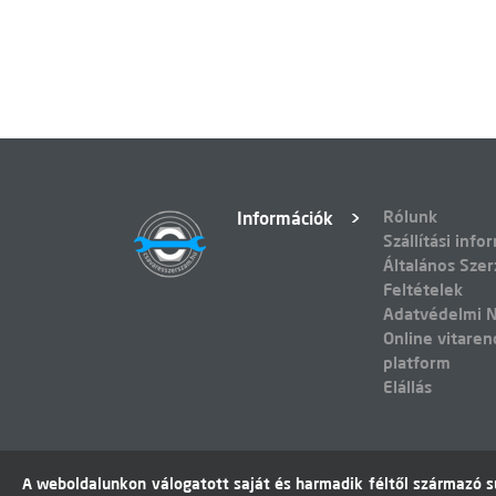
Rólunk
Információk
Szállítási info
Általános Szer
Feltételek
Adatvédelmi N
Online vitaren
platform
Elállás
A weboldalunkon válogatott saját és harmadik féltől származó sü