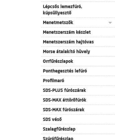
Lépcsős lemezfúró,
kúpsüllyesztő
Menetmetszők
Menetszerszám készlet
Menetszerszám hajtóvas
Morse átalakító hüvely
Orrfűrészlapok
Ponthegesztés lefúró
Profilmaró
SDS-PLUS fúrószárak
SDS-MAX áttörőfúrók
SDS-MAX fúrószárak
SDS véső
Szalagfűrészlap
Szúrófűrészlap