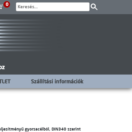
0
oz
TLET
Szállítási információk
eljesítményű gyorsacélból, DIN340 szerint