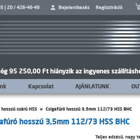
5 | 20 / 426-46-49
Bejelentkezés
Regisztráció
ég 95 250,00 Ft hiányzik az ingyenes szállításh
unk
Kapcsolat
AJÁNLATUNK
OU
 hosszú szárú HSS
Csigafúró hosszú 3,5mm 112/73 HSS BHC
gafúró hosszú 3,5mm 112/73 HSS BHC
Teljes edzésű, nagy t