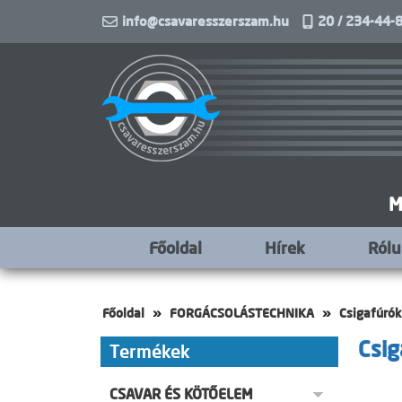
info@csavaresszerszam.hu
20 / 234-44-8
M
Főoldal
Hírek
Ról
Főoldal
FORGÁCSOLÁSTECHNIKA
Csigafúrók
Csi
Termékek
CSAVAR ÉS KÖTŐELEM