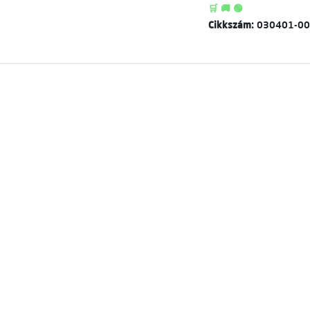
🛒 🚚 🟢
Cikkszám:
030401-0