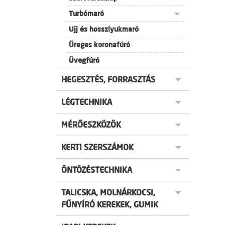
Turbómaró
Ujj és hosszlyukmaró
Üreges koronafúró
Üvegfúró
HEGESZTÉS, FORRASZTÁS
LÉGTECHNIKA
MÉRŐESZKÖZÖK
KERTI SZERSZÁMOK
ÖNTÖZÉSTECHNIKA
TALICSKA, MOLNÁRKOCSI,
FŰNYÍRÓ KEREKEK, GUMIK