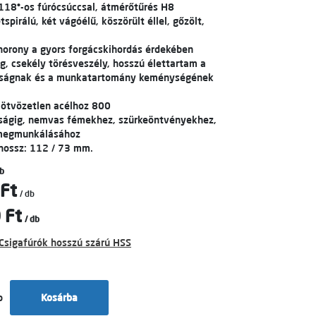
 118°-os fúrócsúccsal, átmérőtűrés H8
pirálú, két vágóélű, köszörült éllel, gőzölt,
horony a gyors forgácskihordás érdekében
, csekély törésveszély, hosszú élettartam a
gságnak és a munkatartomány keménységének
 ötvözetlen acélhoz 800
dságig, nemvas fémekhez, szürkeöntvényekhez,
megmunkálásához
 hossz: 112 / 73 mm.
b
Ft
/ db
 Ft
/ db
Csigafúrók hosszú szárú HSS
b
Kosárba