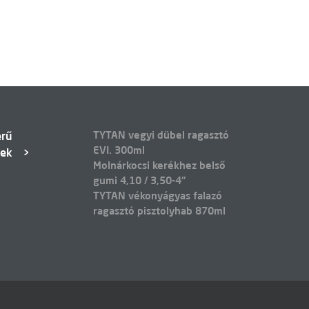
TYTAN vegyi dübel ragasztó
erű
EVI. 300ml
kek
Molnárkocsi kerékhez belső
gumi 4,10 / 3,50-4"
TYTAN vékonyágyas falazó
ragasztó pisztolyhab 870ml