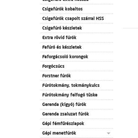
Csigafúrók kobaltos
Csigafúrók csapolt szárral HSS
Csigafúró készletek
Extra rövid fúrók
Fafúró és készletek
Faforgácsoló korongok
Forgócsúcs
Forstner fúrók
Fúrótokmány, tokmánykulcs
Fúrótokmány felfogó tüske
Gerenda (kígyó) fúrók
Gerenda zsaluzat fúrók
Gépi fémfűrészlapok
Gépi menetfúrók