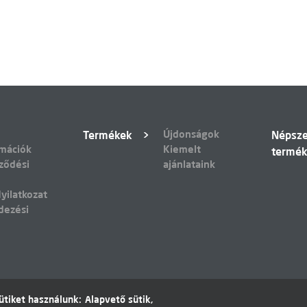
Újdonságok
Termékek
Népsz
rmációk
Kiemelt
termé
ződési
ajánlataink
yilatkozat
dezési
tiket használunk: Alapvető sütik,