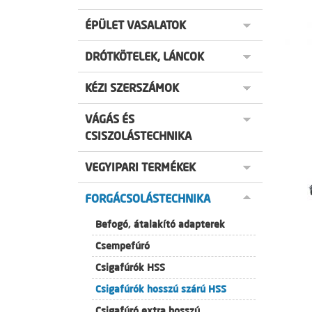
ÉPÜLET VASALATOK
DRÓTKÖTELEK, LÁNCOK
KÉZI SZERSZÁMOK
VÁGÁS ÉS
CSISZOLÁSTECHNIKA
VEGYIPARI TERMÉKEK
FORGÁCSOLÁSTECHNIKA
Befogó, átalakító adapterek
Csempefúró
Csigafúrók HSS
Csigafúrók hosszú szárú HSS
Csigafúró extra hosszú