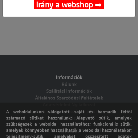
Irány a webshop ➡️
Információk
Rólunk
Szállítási információk
Általános Szerződési Feltételek
Adatvédelmi Nyilatkozat
Online vitarendezési platform
A weboldalunkon válogatott saját és harmadik féltől
származó sütiket használunk: Alapvető sütik, amelyek
Elállás
szükségesek a weboldal használatához; funkcionális sütik,
amelyek könnyebben használhatók a weboldal használatakor;
Termékek
teljesítmény-sütik, amelyeket összesített adatok