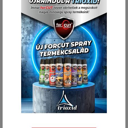
1 151,00 Ft
Bruttó ár:
/ db
Vissza a kategóriába:
Csigafúrók kobaltos
Mennyiség
-
+
db
Kosárba
🛒 🚚 🟢
Cikkszám:
030402-0014