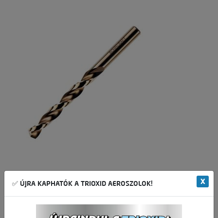
X
✅ ÚJRA KAPHATÓK A TRIOXID AEROSZOLOK!
Csomagolási egység:
10 db
906,30 Ft
Nettó ár:
/ db