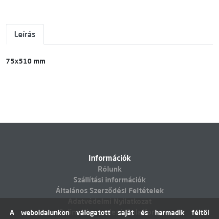
Leírás
75x510 mm
Információk
Rólunk
Szállítási információk
Általános Szerződési Feltételek
Adatvédelmi Nyilatkozat
Online vitarendezési platform
A weboldalunkon válogatott saját és harmadik féltől