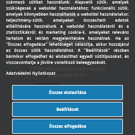
származó sütiket használunk: Alapvető sütik, amelyek
Elállás
szükségesek a weboldal használatához; funkcionális sütik,
amelyek könnyebben használhatók a weboldal használatakor;
Termékek
teljesítmény-sütik, amelyeket összesített adatok
Újdonságok
előállítására használunk a weboldal használatáról és a
Kiemelt ajánlataink
statisztikákról; és marketing cookie-k, amelyeket releváns
tartalom és reklám megjelenítésére használnak. Ha az
Népszerű termékek
"Összes elfogadása" lehetőséget választja, akkor hozzájárul
TYTAN vegyi dübel ragasztó EVI. 300ml
az összes sütik használatához. A "Beállítások" részben
Molnárkocsi kerékhez belső gumi 4,10 /
bármikor elfogadhat és elutasíthat egyedi sütitípusokat, és
3,50-4"
visszavonhatja a jövőre vonatkozó beleegyezését.
TYTAN vékonyágyas falazó ragasztó
Adatvédelmi Nyilatkozat
pisztolyhab 870ml
Összes elutasítása
Árukereső.hu
Beállítások
© Dobó Trade Kft 2017. Minden jog
Összes elfogadása
fenntartva. Készítette:
I.T.C. Kft.