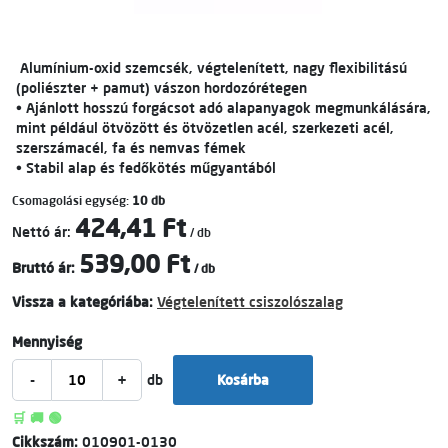
Alumínium-oxid szemcsék, végtelenített, nagy flexibilitású
(poliészter + pamut) vászon hordozórétegen
• Ajánlott hosszú forgácsot adó alapanyagok megmunkálására,
mint például ötvözött és ötvözetlen acél, szerkezeti acél,
szerszámacél, fa és nemvas fémek
• Stabil alap és fedőkötés műgyantából
Csomagolási egység:
10 db
424,41 Ft
Nettó ár:
/ db
539,00 Ft
Bruttó ár:
/ db
Vissza a kategóriába:
Végtelenített csiszolószalag
Mennyiség
-
+
db
Kosárba
🛒 🚚 🟢
Cikkszám:
010901-0130