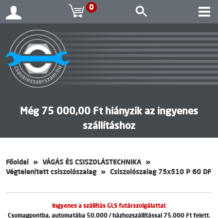
0
Még 75 000,00 Ft hiányzik az ingyenes
szállításhoz
Főoldal
VÁGÁS ÉS CSISZOLÁSTECHNIKA
Végtelenített csiszolószalag
Csiszolószalag 75x510 P 60 DF
Ingyenes a szállítás GLS futárszolgálattal:
Csomagpontba, automatába 50.000 / házhozszállítással 75.000 Ft felett.