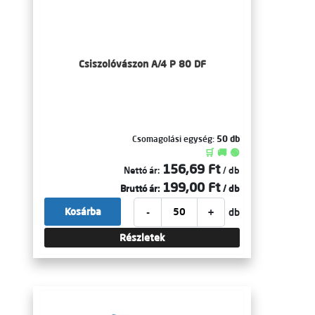
Csiszolóvászon A/4 P 80 DF
Csomagolási egység:
50 db
🛒 🚚 🟢
156,69 Ft
Nettó ár:
/ db
199,00 Ft
Bruttó ár:
/ db
-
+
Kosárba
db
Részletek