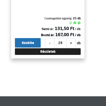
Csomagolási egység:
25 db
🛒 🚚 🟢
131,50 Ft
Nettó ár:
/ db
167,00 Ft
Bruttó ár:
/ db
-
+
Kosárba
db
Részletek