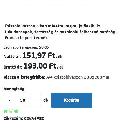
Csiszoló vászon ívben méretre vágva. Jó flexibilis
tulajdonságok, tartósság és sokoldalú felhasználhatóság.
Francia import termék.
Csomagolási egység:
50 db
151,97 Ft
Nettó ár:
/ db
193,00 Ft
Bruttó ár:
/ db
Vissza a kategóriába:
A/4 csiszolóvászon 230x280mm
Mennyiség
-
+
db
Kosárba
🚚 🛒 🟢
Cikkszám:
CSVA4P80