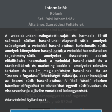
Információk
Rólunk
Szállítási információk
Általános Szerződési Feltételek
Adatvédelmi Nyilatkozat
Online vitarendezési platform
A weboldalunkon válogatott saját és harmadik féltől
származó sütiket használunk: Alapvető sütik, amelyek
Elállás
szükségesek a weboldal használatához; funkcionális sütik,
amelyek könnyebben használhatók a weboldal használatakor;
Termékek
teljesítmény-sütik, amelyeket összesített adatok
Újdonságok
előállítására használunk a weboldal használatáról és a
Kiemelt ajánlataink
statisztikákról; és marketing cookie-k, amelyeket releváns
tartalom és reklám megjelenítésére használnak. Ha az
Népszerű termékek
"Összes elfogadása" lehetőséget választja, akkor hozzájárul
TYTAN vegyi dübel ragasztó EVI. 300ml
az összes sütik használatához. A "Beállítások" részben
Molnárkocsi kerékhez belső gumi 4,10 /
bármikor elfogadhat és elutasíthat egyedi sütitípusokat, és
3,50-4"
visszavonhatja a jövőre vonatkozó beleegyezését.
TYTAN vékonyágyas falazó ragasztó
Adatvédelmi Nyilatkozat
pisztolyhab 870ml