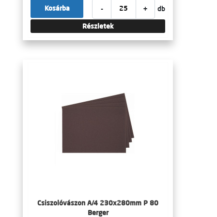
-
+
Kosárba
db
Részletek
Csiszolóvászon A/4 230x280mm P 80
Berger