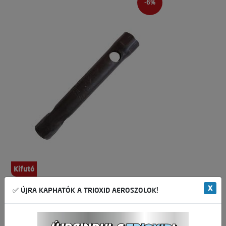
-6%
Kifutó
X
✅ ÚJRA KAPHATÓK A TRIOXID AEROSZOLOK!
KEDVEZMÉNYES ÁR!
283,00 Ft