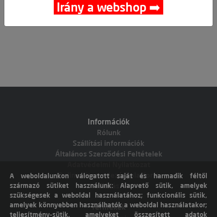
Irány a webshop ➡️
Információk
Rólunk
Szállítási információk
Általános Szerződési Feltételek
Adatvédelmi Nyilatkozat
Online vitarendezési platform
A weboldalunkon válogatott saját és harmadik féltől
származó sütiket használunk: Alapvető sütik, amelyek
Elállás
szükségesek a weboldal használatához; funkcionális sütik,
amelyek könnyebben használhatók a weboldal használatakor;
Termékek
teljesítmény-sütik, amelyeket összesített adatok