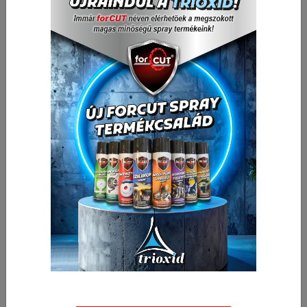
209,46 Ft
Nettó ár:
266,02 Ft
Bruttó ár:
Vissza a kategóriába:
Csőkulcs és készletek
Mennyiség
-
+
db
Kosárba
🛒 🚚 🟢
Cikkszám:
cs6-7