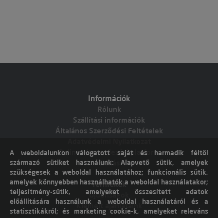
Információk
Rólunk
Szállítási információk
Általános Szerződési Feltételek
Adatvédelmi Nyilatkozat
Online vitarendezési platform
A weboldalunkon válogatott saját és harmadik féltől
származó sütiket használunk: Alapvető sütik, amelyek
Elállás
szükségesek a weboldal használatához; funkcionális sütik,
amelyek könnyebben használhatók a weboldal használatakor;
Termékek
teljesítmény-sütik, amelyeket összesített adatok
Újdonságok
előállítására használunk a weboldal használatáról és a
Kiemelt ajánlataink
statisztikákról; és marketing cookie-k, amelyeket releváns