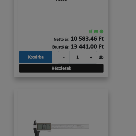
🛒 🚚 🟢
10 583,46 Ft
Nettó ár:
13 441,00 Ft
Bruttó ár:
-
+
Kosárba
db
Részletek