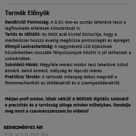
Termék Előnyök
Rendkívüli Pontosság:
A 0,01 mm-es osztás lehetővé teszi a
legfinomabb eltérések kimutatását is.
Tartós és Időtálló:
Az INOX acél kivitel biztosítja, hogy a
mérőműszer hosszú évekig megőrizze pontosságát és épségét.
Könnyű Leolvashatóság:
A nagyméretű LCD kijelzőnek
köszönhetően rosszabb fényviszonyok között is jól láthatóak a
számértékek.
Sokoldalú Mérés:
Négyféle mérési módot tesz lehetővé: külső
átmérő, belső átmérő, mélység és lépcsős mérés.
Praktikus Tárolás:
A tartozék műanyag doboz megvédi a
finommechanikát az ütődésektől és a szennyeződésektől.
Mérjen profi módon, hibák nélkül! A BERGER digitális tolómérő
a precizitás és a tartósság záloga minden műhelyben. Rendelje
meg most a csavaresszerszam.hu oldalon!
KEDVEZMÉNYES ÁR!