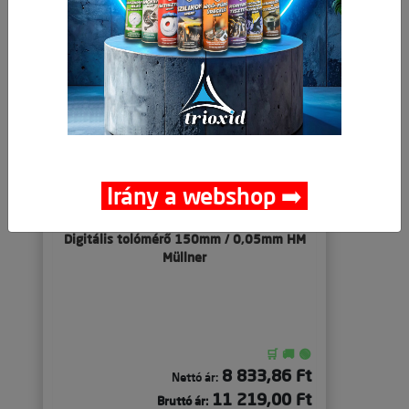
Irány a webshop ➡️
Digitális tolómérő 150mm / 0,05mm HM
Müllner
🛒 🚚 🟢
8 833,86 Ft
Nettó ár:
11 219,00 Ft
Bruttó ár: