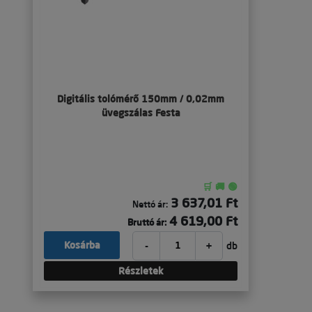
Digitális tolómérő 150mm / 0,02mm
üvegszálas Festa
🛒 🚚 🟢
3 637,01 Ft
Nettó ár:
4 619,00 Ft
Bruttó ár:
-
+
Kosárba
db
Részletek