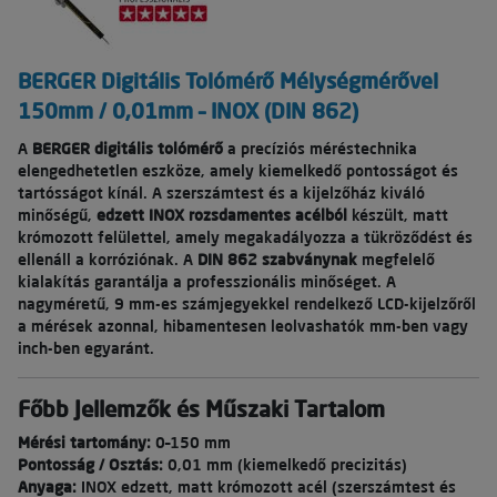
BERGER Digitális Tolómérő Mélységmérővel
150mm / 0,01mm – INOX (DIN 862)
A
BERGER digitális tolómérő
a precíziós méréstechnika
elengedhetetlen eszköze, amely kiemelkedő pontosságot és
tartósságot kínál. A szerszámtest és a kijelzőház kiváló
minőségű,
edzett INOX rozsdamentes acélból
készült, matt
krómozott felülettel, amely megakadályozza a tükröződést és
ellenáll a korróziónak. A
DIN 862 szabványnak
megfelelő
kialakítás garantálja a professzionális minőséget. A
nagyméretű, 9 mm-es számjegyekkel rendelkező LCD-kijelzőről
a mérések azonnal, hibamentesen leolvashatók mm-ben vagy
inch-ben egyaránt.
Főbb Jellemzők és Műszaki Tartalom
Mérési tartomány:
0–150 mm
Pontosság / Osztás:
0,01 mm (kiemelkedő precizitás)
Anyaga:
INOX edzett, matt krómozott acél (szerszámtest és