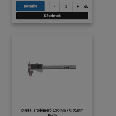
-
+
Kosárba
db
Részletek
Digitális tolómérő 150mm / 0,01mm
Festa