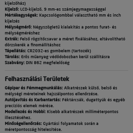
kijelzőház)
Kijelző:
LCD-kijelző, 9 mm-es számjegymagassággal
Mértékegységek:
Kapcsológombbal választható mm és inch
kijelzés
Mélységmérő:
Négyszögletű kialakítás a pontos furat- és
mélységméréshez
Extrák:
Felső rögzítőcsavar a méret fixálásához, eltávolítható
dörzskerék a finomállításhoz
Tápellátás:
CR2032-es gombelem (tartozék)
Tárolás:
Erős műanyag védődobozban kerül szállításra
Szabvány:
DIN 862 megfelelőség
Felhasználási Területek
Gépipar és Fémmegmunkálás:
Alkatrészek külső, belső és
mélységi méreteinek hajszálpontos ellenőrzése.
Autójavítás és Karbantartás:
Féktárcsák, dugattyúk és egyéb
precíziós elemek mérése.
Modellezés és Hobbi:
Kisebb alkatrészek milliméterpontos
illesztéséhez.
Minőségellenőrzés:
Gyártási folyamatok során a
méretpontosság hitelesítése.