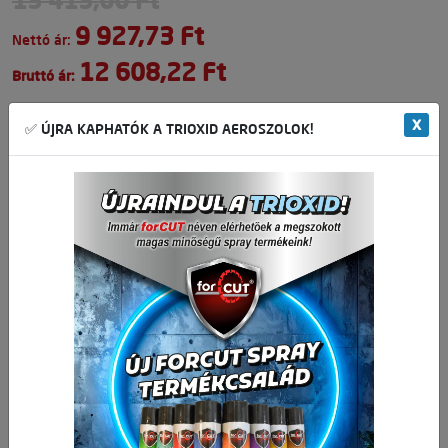
13 413,00 Ft
9 927,73 Ft
Nettó ár:
12 608,22 Ft
Bruttó ár:
Vissza a kategóriába:
Digitális tolómérő
X
✅ ÚJRA KAPHATÓK A TRIOXID AEROSZOLOK!
Mennyiség
-
+
db
Kosárba
🛒 🚚 🟢
Cikkszám:
020701-0002
Kapcsolódó termékek