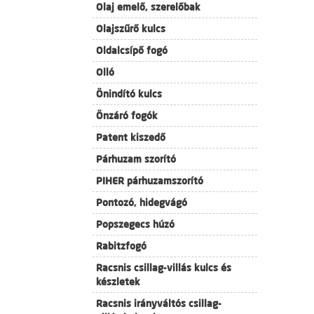
Olaj emelő, szerelőbak
Olajszűrő kulcs
Oldalcsípő fogó
Olló
Önindító kulcs
Önzáró fogók
Patent kiszedő
Párhuzam szorító
PIHER párhuzamszorító
Pontozó, hidegvágó
Popszegecs húzó
Rabitzfogó
Racsnis csillag-villás kulcs és
készletek
Racsnis irányváltós csillag-