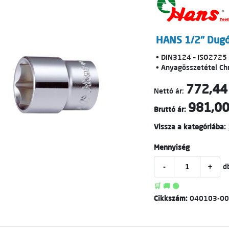
HANS 1/2" Dugó
• DIN3124 – ISO2725
• Anyagösszetétel C
772,44
Nettó ár:
981,00
Bruttó ár:
Vissza a kategóriába:
Mennyiség
-
+
d
🛒 🚚 🟢
Cikkszám:
040103-0