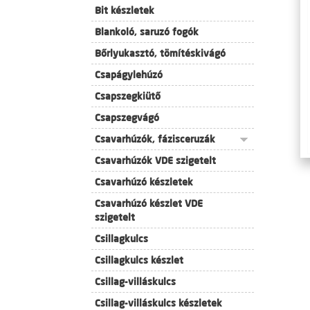
Bit készletek
Blankoló, saruzó fogók
Bőrlyukasztó, tömítéskivágó
Csapágylehúzó
Csapszegkiütő
Csapszegvágó
Csavarhúzók, fázisceruzák
Csavarhúzók VDE szigetelt
Csavarhúzó készletek
Csavarhúzó készlet VDE
szigetelt
Csillagkulcs
Csillagkulcs készlet
Csillag-villáskulcs
Csillag-villáskulcs készletek