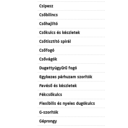
Csipesz
Csőbilincs
Csőhajlító
Csőkulcs és készletek
Csőtisztító spirál
Csőfogó
Csővágók
Dugattyúgyűrű fogó
Egykezes párhuzam szorítók
Favéső és készletek
Fékcsőkulcs
Flexibilis és nyeles dugókulcs
G-szorítók
Géprongy