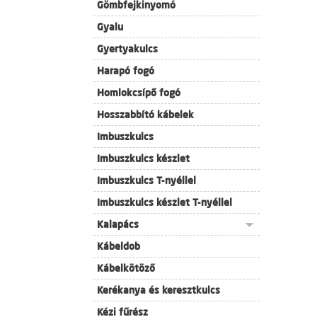
Gömbfejkinyomó
Gyalu
Gyertyakulcs
Harapó fogó
Homlokcsípő fogó
Hosszabbító kábelek
Imbuszkulcs
Imbuszkulcs készlet
Imbuszkulcs T-nyéllel
Imbuszkulcs készlet T-nyéllel
Kalapács
Kábeldob
Kábelkötöző
Kerékanya és keresztkulcs
Kézi fűrész