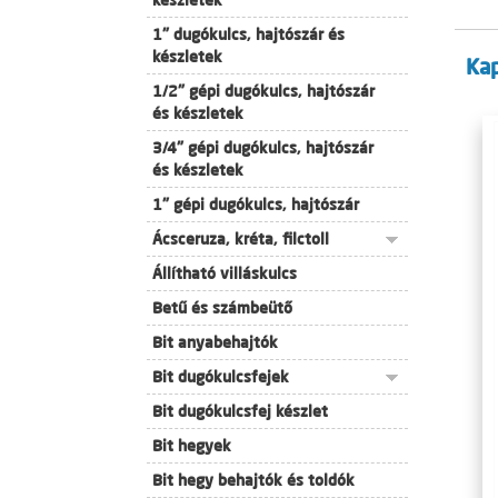
készletek
1" dugókulcs, hajtószár és
készletek
Ka
1/2" gépi dugókulcs, hajtószár
és készletek
3/4" gépi dugókulcs, hajtószár
és készletek
1" gépi dugókulcs, hajtószár
Ácsceruza, kréta, filctoll
Állítható villáskulcs
Betű és számbeütő
Bit anyabehajtók
Bit dugókulcsfejek
Bit dugókulcsfej készlet
Bit hegyek
Bit hegy behajtók és toldók