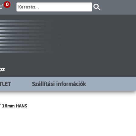
0
oz
TLET
Szállítási információk
2" 16mm HANS