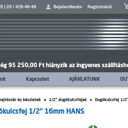
5 | 20 / 426-46-49
Bejelentkezés
Regisztráció
ég 95 250,00 Ft hiányzik az ingyenes szállításh
unk
Kapcsolat
AJÁNLATUNK
OU
hajtószár és készletek
1/2" dugókulcsfejek
Dugókulcsfej 1/
ókulcsfej 1/2" 16mm HANS