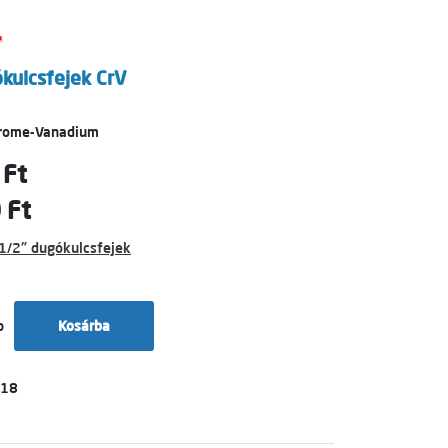
kulcsfejek CrV
hrome-Vanadium
 Ft
 Ft
1/2" dugókulcsfejek
b
Kosárba
018