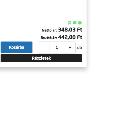
🛒 🚚 🟢
348,03 Ft
Nettó ár:
442,00 Ft
Bruttó ár:
-
+
Kosárba
db
Részletek