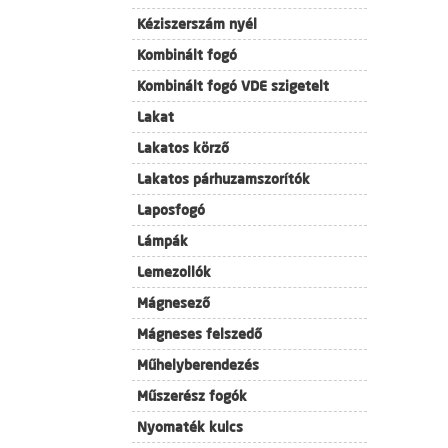
Kéziszerszám nyél
Kombinált fogó
Kombinált fogó VDE szigetelt
Lakat
Lakatos körző
Lakatos párhuzamszorítók
Laposfogó
Lámpák
Lemezollók
Mágnesező
Mágneses felszedő
Műhelyberendezés
Műszerész fogók
Nyomaték kulcs