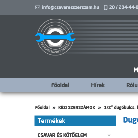
info@csavaresszerszam.hu
20 / 234-44-8
M
Főoldal
Hírek
Ról
Főoldal
KÉZI SZERSZÁMOK
1/2" dugókulcs, 
Dug
Termékek
CSAVAR ÉS KÖTŐELEM