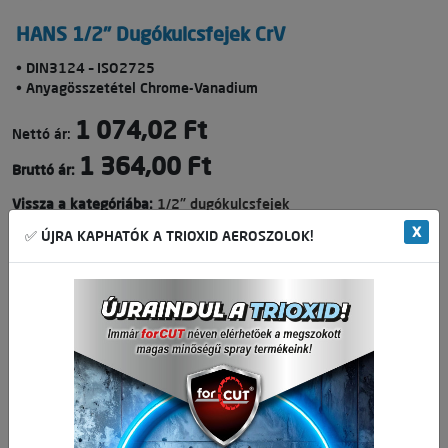
HANS 1/2" Dugókulcsfejek CrV
• DIN3124 – ISO2725
• Anyagösszetétel Chrome-Vanadium
1 074,02 Ft
Nettó ár:
1 364,00 Ft
Bruttó ár:
Vissza a kategóriába:
1/2" dugókulcsfejek
X
✅ ÚJRA KAPHATÓK A TRIOXID AEROSZOLOK!
Mennyiség
-
+
db
Kosárba
🛒 🚚 🟢
Cikkszám:
040103-0023