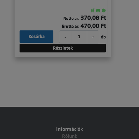
🛒 🚚 🟢
370,08 Ft
Nettó ár:
470,00 Ft
Bruttó ár:
-
+
Kosárba
db
Részletek
Információk
Rólunk