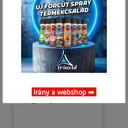
Kapcsolódó termékek
Irány a webshop ➡️
Dugókulcsfej 1/2" 19mm KENDO