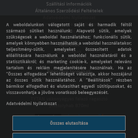
Szállítási információk
Általános Szerződési Feltételek
Adatvédelmi Nyilatkozat
Online vitarendezési platform
A weboldalunkon válogatott saját és harmadik féltől
származó sütiket használunk: Alapvető sütik, amelyek
Elállás
szükségesek a weboldal használatához; funkcionális sütik,
amelyek könnyebben használhatók a weboldal használatakor;
Termékek
teljesítmény-sütik, amelyeket összesített adatok
Újdonságok
előállítására használunk a weboldal használatáról és a
Kiemelt ajánlataink
statisztikákról; és marketing cookie-k, amelyeket releváns
tartalom és reklám megjelenítésére használnak. Ha az
Népszerű termékek
"Összes elfogadása" lehetőséget választja, akkor hozzájárul
TYTAN vegyi dübel ragasztó EVI. 300ml
az összes sütik használatához. A "Beállítások" részben
Molnárkocsi kerékhez belső gumi 4,10 /
bármikor elfogadhat és elutasíthat egyedi sütitípusokat, és
3,50-4"
visszavonhatja a jövőre vonatkozó beleegyezését.
TYTAN vékonyágyas falazó ragasztó
Adatvédelmi Nyilatkozat
pisztolyhab 870ml
Összes elutasítása
Árukereső.hu