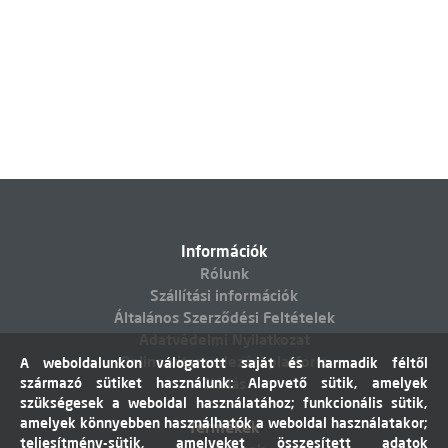
Információk
Rólunk
Szállítási információk
Általános Szerződési Feltételek
Adatvédelmi Nyilatkozat
Online vitarendezési platform
A weboldalunkon válogatott saját és harmadik féltől
származó sütiket használunk: Alapvető sütik, amelyek
Elállás
szükségesek a weboldal használatához; funkcionális sütik,
amelyek könnyebben használhatók a weboldal használatakor;
Termékek
teljesítmény-sütik, amelyeket összesített adatok