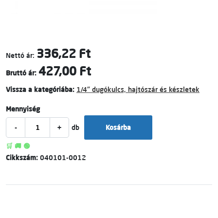
336,22 Ft
Nettó ár:
427,00 Ft
Bruttó ár:
Vissza a kategóriába:
1/4" dugókulcs, hajtószár és készletek
Mennyiség
-
+
db
Kosárba
🛒 🚚 🟢
Cikkszám:
040101-0012