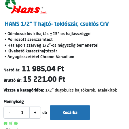
HANS 1/2" T hajtó- toldószár, csuklós CrV
• Gömbcsuklós kihajtás ±23°-os hajlásszöggel
• Polírozott szerszámtest
• Hatlapolt szárvég 1/2"-os négyszög bemenettel
• Kivehető kereszthajtószár
• Anyagösszetétel Chrome-Vanadium
11 985,04 Ft
Nettó ár:
15 221,00 Ft
Bruttó ár:
Vissza a kategóriába:
1/2" dugókulcs hajtókarok, átalakítók
Mennyiség
-
+
db
Kosárba
🚚 🛒 🟢