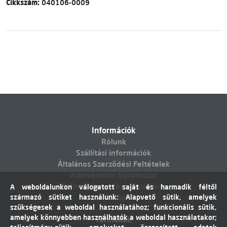
Cikkszám:
040106-0009
Információk
Rólunk
Szállítási információk
Általános Szerződési Feltételek
Adatvédelmi Nyilatkozat
Online vitarendezési platform
A weboldalunkon válogatott saját és harmadik féltől
származó sütiket használunk: Alapvető sütik, amelyek
Elállás
szükségesek a weboldal használatához; funkcionális sütik,
amelyek könnyebben használhatók a weboldal használatakor;
Termékek