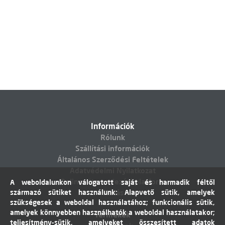
Információk
Rólunk
Szállítási információk
Általános Szerződési Feltételek
Adatvédelmi Nyilatkozat
Online vitarendezési platform
A weboldalunkon válogatott saját és harmadik féltől
származó sütiket használunk: Alapvető sütik, amelyek
Elállás
szükségesek a weboldal használatához; funkcionális sütik,
amelyek könnyebben használhatók a weboldal használatakor;
Termékek
teljesítmény-sütik, amelyeket összesített adatok