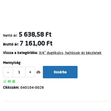
5 638,58 Ft
Nettó ár:
7 161,00 Ft
Bruttó ár:
Vissza a kategóriába:
3/4" dugókulcs, hajtószár és készletek
Mennyiség
-
+
db
Kosárba
🛒 🚚 🟢
Cikkszám:
040104-0026