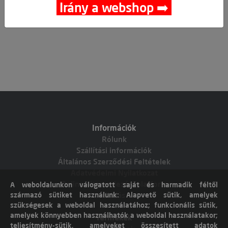
Irány a webshop ➡️
Információk
Rólunk
Szállítási információk
Általános Szerződési Feltételek
Adatvédelmi Nyilatkozat
Online vitarendezési platform
A weboldalunkon válogatott saját és harmadik féltől
származó sütiket használunk: Alapvető sütik, amelyek
Elállás
szükségesek a weboldal használatához; funkcionális sütik,
amelyek könnyebben használhatók a weboldal használatakor;
Termékek
teljesítmény-sütik, amelyeket összesített adatok