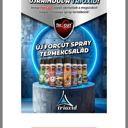
Nettó ár:
1 393,00 Ft
Bruttó ár:
Vissza a kategóriába:
3/8" dugókulcs, hajtószár és készletek
Mennyiség
-
+
db
Kosárba
🛒 🚚 🟢
Cikkszám:
040102-0025